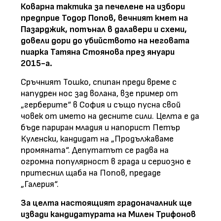
Коварна тактика за печелене на избори
предприе Тодор Попов, вечният кмет на
Пазарджик, потънал в далавери и схеми,
довели дори до убийството на неговата
пиарка Татяна Стоянова през януари
2015-а.
Сръчният Тошко, спипан преди време с
напудрен нос зад волана, взе пример от
„герберите“ в София и също пусна свой
човек от името на десните сили. Целта е да
бъде париран младия и напорист Петър
Куленски, кандидат на „Продължаваме
промяната“. Депутатът се радва на
огромна популярност в града и сериозно е
притеснил щаба на Попов, предаде
„Галерия“.
За целта настоящият градоначалник ще
извади кандидатурата на Милен Трифонов