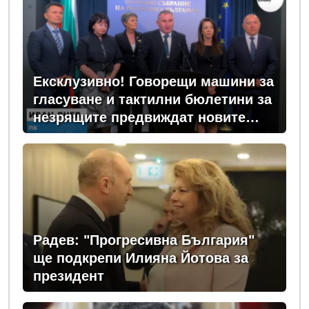
Ексклузивно! Говорещи машини за
гласуване и тактилни бюлетини за
незрящите предвиждат новите
изборни правила! (ВИДЕО)
Радев: "Прогресивна България"
ще подкрепи Илияна Йотова за
президент