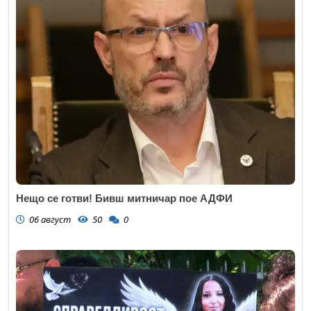
Нещо се готви! Бивш митничар пое АДФИ
06 август
50
0