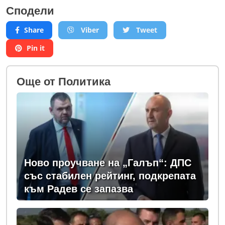
Сподели
Share
Viber
Tweet
Pin it
Oще от Политика
Ново проучване на „Галъп“: ДПС
със стабилен рейтинг, подкрепата
към Радев се запазва