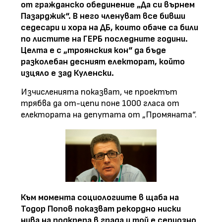
от гражданско обединение „Да си върнем
Пазарджик“. В него членуват все бивши
седесари и хора на ДБ, които обаче са били
по листите на ГЕРБ последните години.
Целта е с „троянския кон“ да бъде
разколебан десният електорат, който
изцяло е зад Куленски.
Изчисленията показват, че проектът
трябва да от-цепи поне 1000 гласа от
електората на депутата от „Промяната“.
Към момента социологиите в щаба на
Тодор Попов показват рекордно ниски
нива на подкрепа в града и той е сериозно