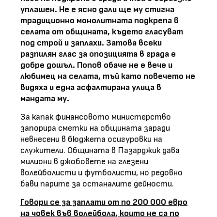
уплашен. Не е ясно дали ще му стигна
традиционно монолитната подкрепа в
селата от общината, където гласуват
под строй и заплахи. Затова всеки
разпилян глас за опозицията в града е
добре дошъл. Попов обаче не е вече и
любимец на селата, тъй като повечето не
видяха и една асфалтирана улица в
мандата му.
За капак финансовото министерство
запорира сметки на общината заради
невнесени в бюджета осигуровки на
служители. Общината в Пазарджик дава
милиони в джобовете на глезени
волейболисти и футболисти, но редовно
бави парите за останалите дейности.
Говори се за заплати от по 200 000 евро
на човек във волейбола, които не са по