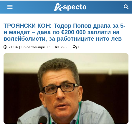
ТРОЯНСКИ КОН: Тодор Попов драпа за 5-
и мандат – дава по €200 000 заплати на
волейболисти, за работниците нито лев
21:04 | 06 септември 23
298
0