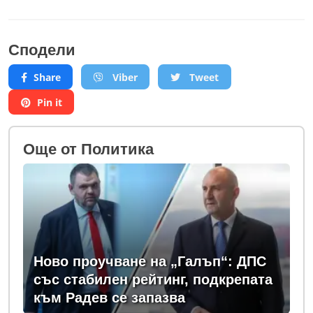
Сподели
Share
Viber
Tweet
Pin it
Oще от Политика
Ново проучване на „Галъп“: ДПС
със стабилен рейтинг, подкрепата
към Радев се запазва