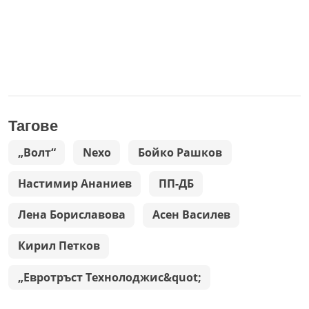
Тагове
„Волт“
Nехо
Бойко Рашков
Настимир Ананиев
ПП-ДБ
Лена Бориславова
Асен Василев
Кирил Петков
„Евротръст Технолоджис&quot;