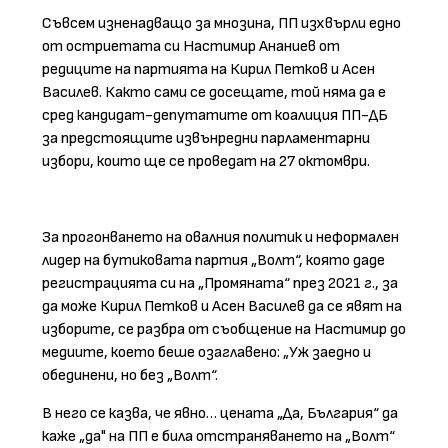
Съвсем изненадващо за мнозина, ПП изхвърли едно
от остриетата си Настимир Ананиев от
редиците на партията на Кирил Петков и Асен
Василев. Както сами се досещате, той няма да е
сред кандидат-депутатите от коалиция ПП-ДБ
за предстоящите извънредни парламентарни
избори, които ще се проведат на 27 октомври.
За прогонването на овалния политик и неформален
лидер на бутиковата партия „Волт“, която даде
регистрацията си на „Промяната“ през 2021 г., за
да може Кирил Петков и Асен Василев да се явят на
изборите, се разбра от съобщение на Настимир до
медиите, което беше озаглавено: „Уж заедно и
обединени, но без „Волт“.
В него се казва, че явно… цената „Да, България“ да
каже „да" на ПП е била отстраняването на „Волт“