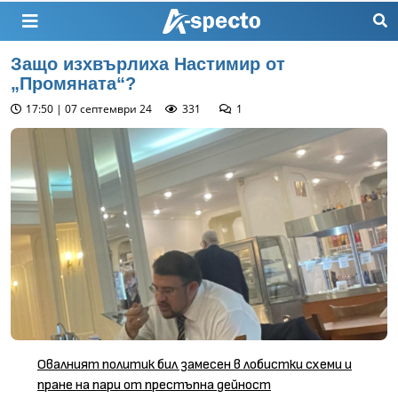
Защо изхвърлиха Настимир от
„Промяната“?
17:50 | 07 септември 24
331
1
Овалният политик бил замесен в лобистки схеми и
пране на пари от престъпна дейност