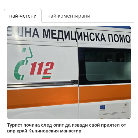
Име
*
най-четени
най-коментирани
Email
Коментар
*
Турист почина след опит да извади свой приятел от
вир край Къпиновския манастир