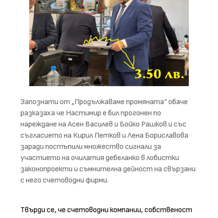
Запознати от „Продължаваме промяната“ обаче
разказаха че Настимир е бил прогонен по
нареждане на Асен Василев и Бойко Рашков и със
съгласието на Кирил Петков и Лена Бориславова
заради постъпили множество сигнали за
участието на очилатия дебеланко в лобистки
законопроекти и съмнителна дейност на свързани
с него счетоводни фирми.
Твърди се, че счетоводни компании, собственост