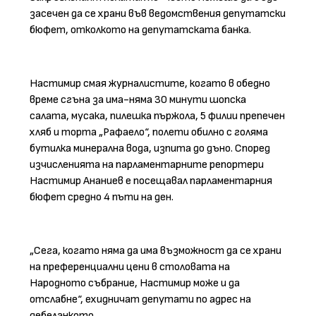
засечен да се храни във ведомствения депутатски
бюфет, отколкото на депутатската банка.
Настимир смая журналистите, когато в обедно
време сгъна за има-няма 30 минути шопска
салата, мусака, пилешка пържола, 5 филии препечен
хляб и торта „Рафаело“, полети обилно с голяма
бутилка минерална вода, изпита до дъно. Според
изчисленията на парламентарните репортери
Настимир Ананиев е посещавал парламентарния
бюфет средно 4 пъти на ден.
„Сега, когато няма да има възможност да се храни
на преференциални цени в столовата на
Народното събрание, Настимир може и да
отслабне“, ехидничат депутати по адрес на
дебеланкото.