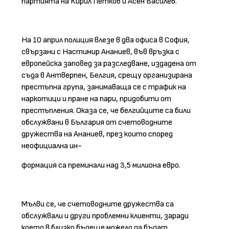
партията на Кирил Петков и Асен Василев.
На 10 април полиция влезе в два офиса в София,
свързани с Настимир Ананиев, във връзка с
европейска заповед за разследване, издадена от
съда в Антверпен, Белгия, срещу организирана
престъпна група, занимаваща се с трафик на
наркотици и пране на пари, придобити от
престъпления. Оказа се, че белгийците са били
обслужвани в България от счетоводните
дружества на Ананиев, през които според
неофициална ин-
формация са преминали над 3,5 милиона евро.
Мълви се, че счетоводните дружества са
обслужвали и други проблемни клиенти, заради
което в близко бъдеще можело да бъдат