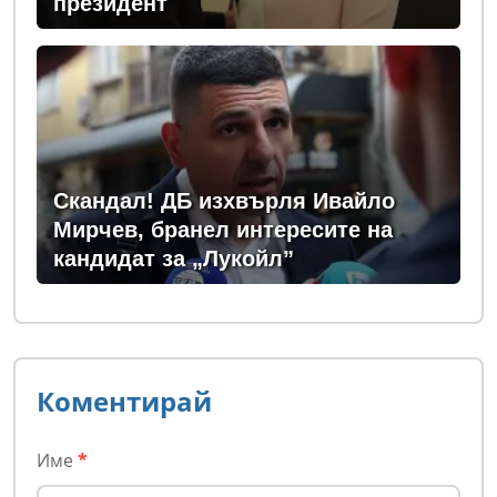
президент
Скандал! ДБ изхвърля Ивайло
Мирчев, бранел интересите на
кандидат за „Лукойл”
Коментирай
Име
*