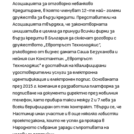
Асоциацията за отговорно небанково
Кредитиране, в която членуват 12-те най- големи
дружества за бързи кредити. Представители на
Асоциацията твърдяха, че законотворната
инициатива е целяла да принуди всички фирми за
бързи кредити в България да сключат договори с
дружеството „Евротръст Технолоджис“,
ръководено от бизнес дамата Саша Безуханова и
нейния син Константин. „Евротръст
Технолоджис" е доставчик на квалифицирани
удостоверителни услуги за електронна
идентификация и електронен подпис. Основаната
през 2015 г. компания е разработила платформа за
подписване на документи директно през мобилния
телефон, като прибира такси между 2 и 7 лева за
всеки верифициран от тях контракт. Твърди се, че
Настимир имал участие и в още няколко лобистки
проектозакона, които не успял да прокара в
Народното събрание заради съпротивата на