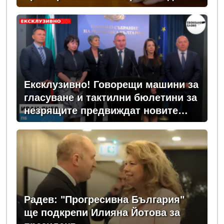
Ексклузивно! Говорещи машини за
гласуване и тактилни бюлетини за
незрящите предвиждат новите
изборни правила! (ВИДЕО)
Радев: "Прогресивна България"
ще подкрепи Илияна Йотова за