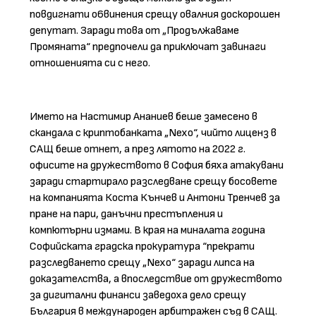
повдигнати о6винения срещу овалния доскорошен
депутат. Заради това от „Продължаваме
Промяната“ предпочели да приключат завинаги
отношенията си с него.
Името на Настимир Ананиев беше замесено в
скандала с криптобанката „Nехо“, чийто лиценз в
САЩ беше отнет, а през лятото на 2022 г.
офисите на дружеството в София бяха атакувани
заради стартирало разследване срещу босовете
на компанията Коста Кънчев и Антони Тренчев за
пране на пари, данъчни престъпления и
компютърни измами. В края на миналата година
Софийската градска прокуратура “прекрати
разследването срещу „Nехо“ заради липса на
доказателства, а впоследствие от дружеството
за дигитални финанси заведоха дело срещу
България в международен арбитражен съд в САЩ.