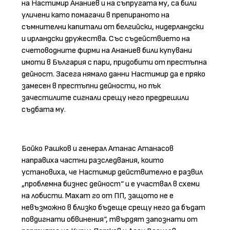
на Настимир Ананиев и на съпругата му, са били
уличени като помагачи в препираното на
съмнителни капитали от белгийски, нидерландски
и ирландски дружества. Със съдействието на
счетоводните фирми на Ананиев били купувани
имоти в България с пари, придобити от престъпна
дейност. Засега нямало данни Настимир да е пряко
замесен в престъпни дейности, но пък
зачестилите сигнали срещу него предрешили
съдбата му.
Бойко Рашков и генерал Атанас Атанасов
направиха частни разследвания, които
установиха, че Настимир действително е развил
„проблемна бизнес дейност“ и е участвал в схеми
на лобисти. Махат го от ПП, защото не е
невъзможно в близко бъдеще срещу него да бъдат
повдигнати обвинения“, твърдят запознати от