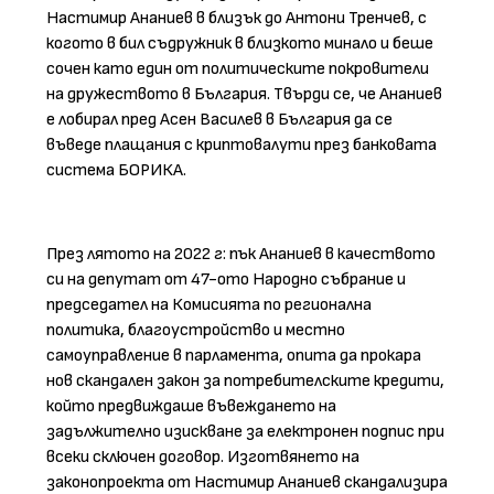
Настимир Ананиев в близък до Антони Тренчев, с
когото в бил съдружник в близкото минало и беше
сочен като един от политическите покровители
на дружеството в България. Твърди се, че Ананиев
е лобирал пред Асен Василев в България да се
въведе плащания с криптовалути през банковата
система БОРИКА.
През лятото на 2022 г: пък Ананиев в качеството
си на депутат от 47-ото Народно събрание и
председател на Комисията по регионална
политика, благоустройство и местно
самоуправление в парламента, опита да прокара
нов скандален закон за потребителските кредити,
който предвиждаше въвеждането на
задължително изискване за електронен подпис при
всеки сключен договор. Изготвянето на
законопроекта от Настимир Ананиев скандализира