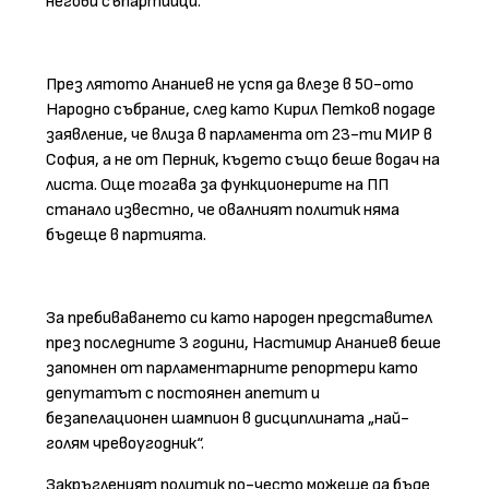
негови съпартийци.
През лятото Ананиев не успя да влезе в 50-ото
Народно събрание, след като Кирил Петков подаде
заявление, че влиза в парламента от 23-ти МИР в
София, а не от Перник, където също беше водач на
листа. Още тогава за функционерите на ПП
станало известно, че овалният политик няма
бъдеще в партията.
За пребиваването си като народен представител
през последните 3 години, Настимир Ананиев беше
запомнен от парламентарните репортери като
депутатът с постоянен апетит и
безапелационен шампион в дисциплината „най-
голям чревоугодник“.
Закръгленият политик по-често можеше да бъде