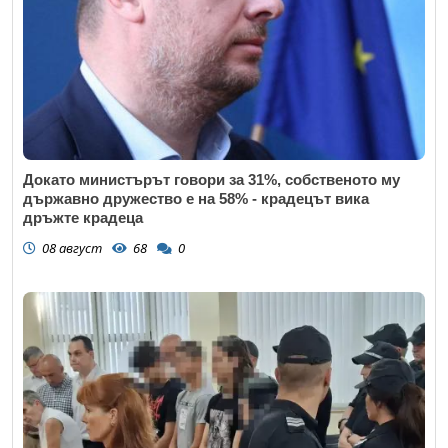
Докато министърът говори за 31%, собственото му
държавно дружество е на 58% - крадецът вика
дръжте крадеца
08 август
68
0