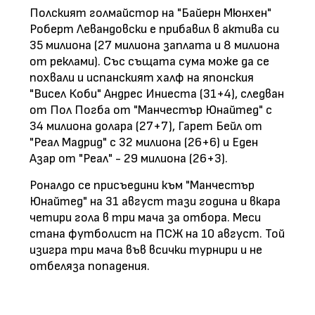
Полският голмайстор на "Байерн Мюнхен"
Роберт Левандовски е прибавил в актива си
35 милиона (27 милиона заплата и 8 милиона
от реклами). Със същата сума може да се
похвали и испанският халф на японския
"Висел Коби" Андрес Иниеста (31+4), следван
от Пол Погба от "Манчестър Юнайтед" с
34 милиона долара (27+7), Гарет Бейл от
"Реал Мадрид" с 32 милиона (26+6) и Еден
Азар от "Реал" - 29 милиона (26+3).
Роналдо се присъедини към "Манчестър
Юнайтед" на 31 август тази година и вкара
четири гола в три мача за отбора. Меси
стана футболист на ПСЖ на 10 август. Той
изигра три мача във всички турнири и не
отбеляза попадения.