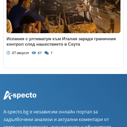
Испания с ултиматум към Италия заради граничния
контрол след нашествието в Сеута
07 август
61
1
A-specto.bg е независим онлайн портал за
задълбочени анализи и актуални коментари от
света на политиката, икономиката и обществото.