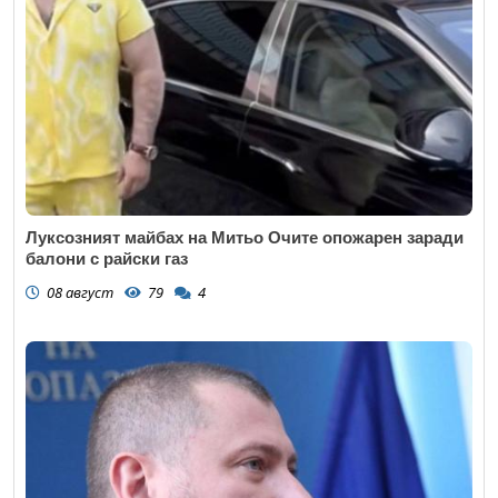
Луксозният майбах на Митьо Очите опожарен заради
балони с райски газ
08 август
79
4