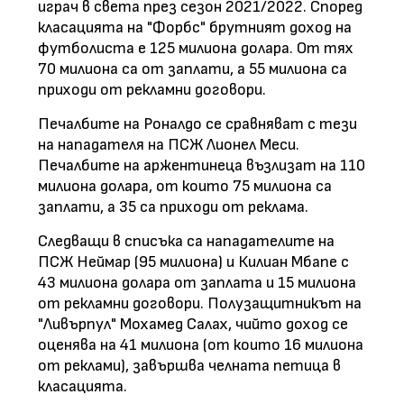
играч в света през сезон 2021/2022. Според
класацията на "Форбс" брутният доход на
футболиста е 125 милиона долара. От тях
70 милиона са от заплати, а 55 милиона са
приходи от рекламни договори.
Печалбите на Роналдо се сравняват с тези
на нападателя на ПСЖ Лионел Меси.
Печалбите на аржентинеца възлизат на 110
милиона долара, от които 75 милиона са
заплати, а 35 са приходи от реклама.
Следващи в списъка са нападателите на
ПСЖ Неймар (95 милиона) и Килиан Мбапе с
43 милиона долара от заплата и 15 милиона
от рекламни договори. Полузащитникът на
"Ливърпул" Мохамед Салах, чийто доход се
оценява на 41 милиона (от които 16 милиона
от реклами), завършва челната петица в
класацията.