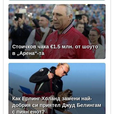
Стоичков чака €1.5 млн. от шоуто
в „Арена“-та
Как Ерлинг Холанд замени най-
добрия си приятел Джуд Белингам
с пиян енот?