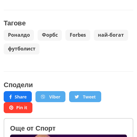
Тагове
Роналдо
Форбс
Forbes
най-богат
футболист
Сподели
Share
Viber
Tweet
Pin it
Oще от Спорт