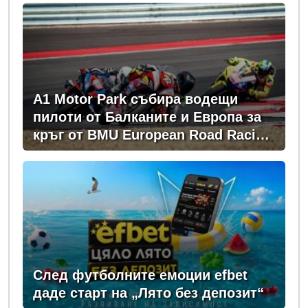
A1 Motor Park събира водещи
пилоти от Балканите и Европа за
кръг от BMU European Road Racing
Championship 2026
След футболните емоции efbet
даде старт на „Лято без депозит“