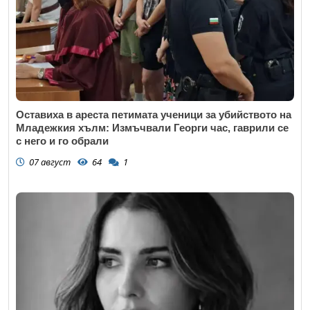
Оставиха в ареста петимата ученици за убийството на
Младежкия хълм: Измъчвали Георги час, гаврили се
с него и го обрали
07 август
64
1