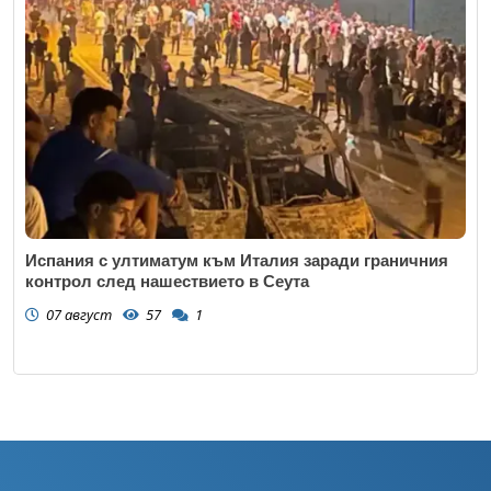
Испания с ултиматум към Италия заради граничния
контрол след нашествието в Сеута
07 август
57
1