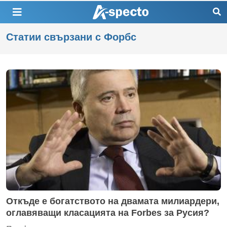
Статии свързани с Форбс
Откъде е богатството на двамата милиардери,
оглавяващи класацията на Forbes за Русия?