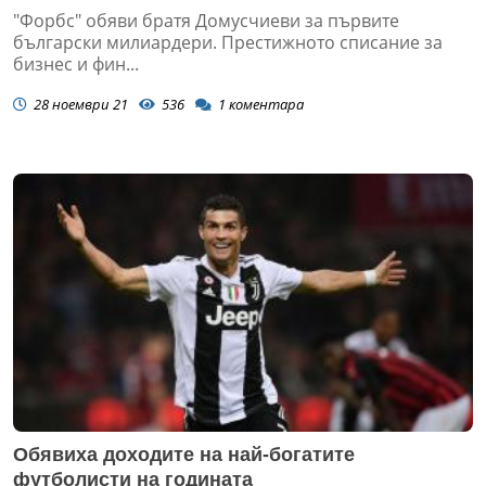
"Форбс" обяви братя Домусчиеви за първите
български милиардери. Престижното списание за
бизнес и фин...
28 ноември 21
536
1
коментара
Обявиха доходите на най-богатите
футболисти на годината