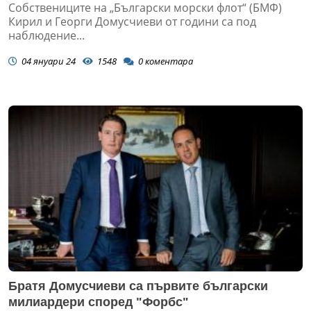
Собствениците на „Български морски флот“ (БМФ)
Кирил и Георги Домусчиеви от години са под
наблюдение...
04 януари 24
1548
0
коментара
Братя Домусчиеви са първите български
милиардери според "Форбс"