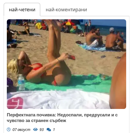
най-четени
най-коментирани
Перфектната почивка: Недоспали, предрусали и с
чувство за странен сърбеж
07 август
93
1