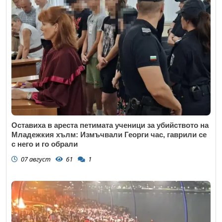
Оставиха в ареста петимата ученици за убийството на
Младежкия хълм: Измъчвали Георги час, гаврили се
с него и го обрали
07 август
61
1