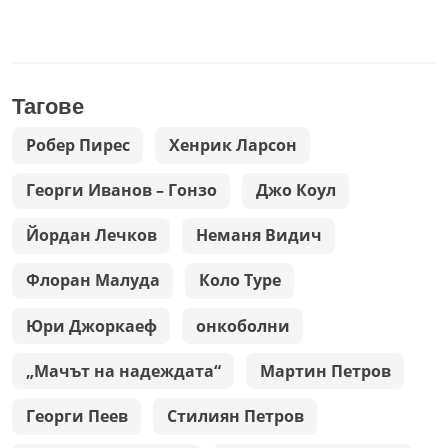
Тагове
Робер Пирес
Хенрик Ларсон
Георги Иванов – Гонзо
Джо Коул
Йордан Лечков
Неманя Видич
Флоран Малуда
Коло Туре
Юри Джоркаеф
онкоболни
„Мачът на надеждата“
Мартин Петров
Георги Пеев
Стилиян Петров