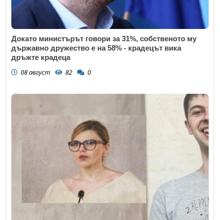
Докато министърът говори за 31%, собственото му
държавно дружество е на 58% - крадецът вика
дръжте крадеца
08 август
82
0