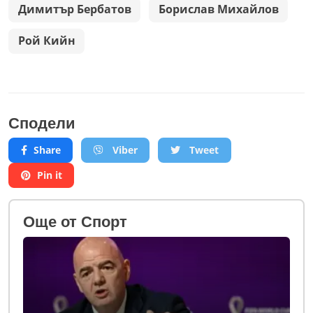
Димитър Бербатов
Борислав Михайлов
Рой Кийн
Сподели
Share
Viber
Tweet
Pin it
Oще от Спорт