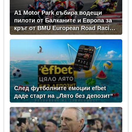
A1 Motor Park събира водещи
пилоти от Балканите и Европа за
кръг от BMU European Road Racing
Championship 2026
След футболните емоции efbet
даде старт на „Лято без депозит“