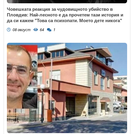
Човешката реакция за чудовищното убийство в
Пловдив: Най-лесното е да прочетем тази история и
да си кажем "Това са психопати. Моето дете никога"
08 август
64
1