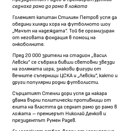
седнаха рамо до рамо в ложата
Големият капитан Стилиян Петров успя да
обедини хиляди хора на футболното шоу
„Мачът на надеждата“. Той бе организиран
от неговата фондация в помощ на
онкоболните.
Пред 20 000 зрители на стадион „Васил
Левски“ се събраха бивши световни звезди
на голямата игра, знакови фигури от
вечните съперници ЦСКА и „Левски“, както и
други популярни родни футболисти.
Сърцатият Стенли дори успя да накара
двама върли политически противници от
елита на властта да седнат рамо до рамо в
ложата – премиерът Николай Денков и
президентът Румен Радев.