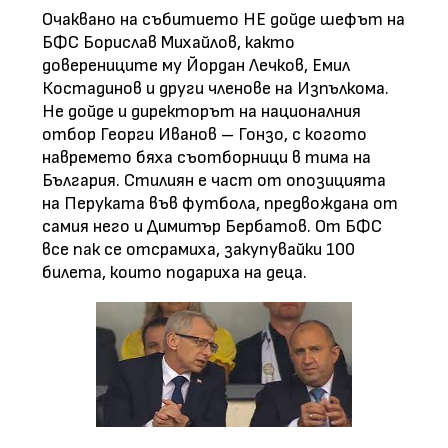
Очаквано на събитието НЕ дойде шефът на
БФС Борислав Михайлов, както
доверениците му Йордан Лечков, Емил
Костадинов и други членове на Изпълкома.
Не дойде и директорът на националния
отбор Георги Иванов – Гонзо, с когото
навремето бяха съотборници в тима на
България. Стилиян е част от опозицията
на Перуката във футбола, предвождана от
самия него и Димитър Бербатов. От БФС
все пак се отсрамиха, закупувайки 100
билета, които подариха на деца.