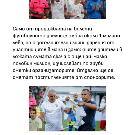
Само от продажбата на билети
футболното зрелище събра около 1 милион
лева, но с допълнителни лични дарения от
участниците в мача и заможните зрители в
ложата сумата скача с още най-малко
половин милион, изчисляват по груби
сметки организаторите. Отделно ще се
смятат постъпленията от спонсорите.