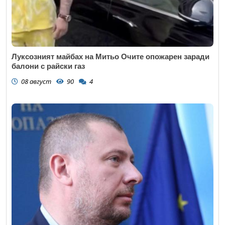
Луксозният майбах на Митьо Очите опожарен заради
балони с райски газ
08 август
90
4