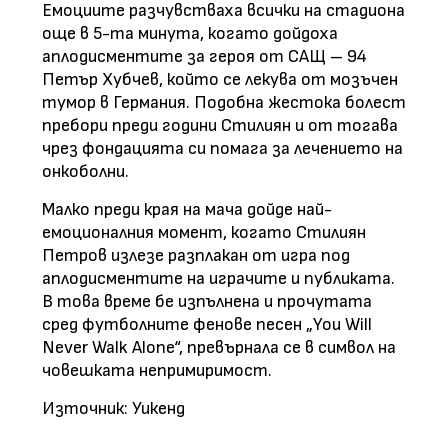
Емоциите разчувстваха всички на стадиона
още в 5-та минута, когато дойдоха
аплодисментите за героя от САЩ – 94
Петър Хубчев, който се лекува от мозъчен
тумор в Германия. Подобна жестока болест
пребори преди години Стилиян и от тогава
чрез фондацията си помага за лечението на
онкоболни.
Малко преди края на мача дойде най-
емоционалния момент, когато Стилиян
Петров излезе разплакан от игра под
аплодисментите на играчите и публиката.
В това време бе изпълнена и прочутата
сред футболните фенове песен „You Will
Never Walk Alone“, превърнала се в символ на
човешката непримиримост.
Източник: Уикенд