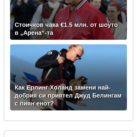
Стоичков чака €1.5 млн. от шоуто
в „Арена“-та
Как Ерлинг Холанд замени най-
добрия си приятел Джуд Белингам
с пиян енот?