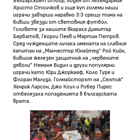
Българският отбор, воден от легендарния
Христо Стоичков и още куп големи наши
играчи завърши наравно 3:3 срещу тима на
бивши звезди от световния футбол.
Головете за нашите вкараха Димитър
Бербатов, Георги Пеев и Мартин Петров.
Сред чужденците личаха имената на славния
капитан на „Манчестър Юнайтед” Рой Кийн,
бившия железен защитник на „червените
дяволи” Неманя Видич и други популярни
играчи като Юри Джоркаеф, Коло Туре и
Флоран Малуда. Голмайсторът на „Селтик”
Хенрик Ларсон, Джо Коул и Робер Пирес
отбелязаха попаденията в българската
врата.