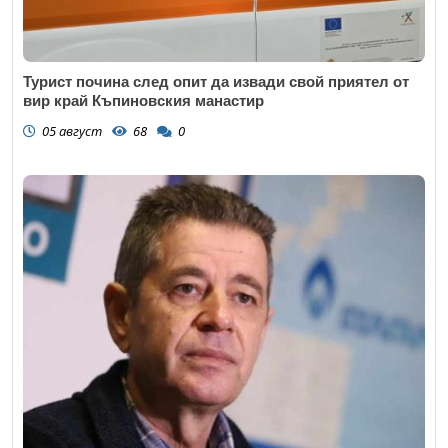
Турист почина след опит да извади свой приятел от
вир край Къпиновския манастир
05 август
68
0
Откажи