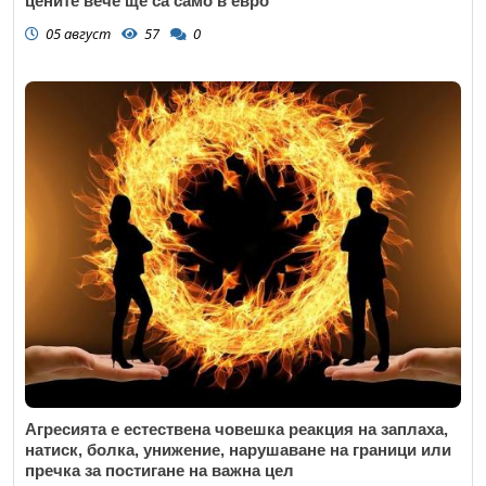
цените вече ще са само в евро
05 август
57
0
Агресията е естествена човешка реакция на заплаха,
натиск, болка, унижение, нарушаване на граници или
пречка за постигане на важна цел