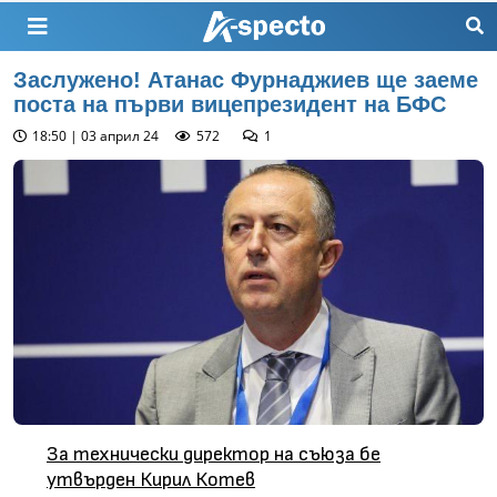
Заслужено! Атанас Фурнаджиев ще заеме
поста на първи вицепрезидент на БФС
18:50 | 03 април 24
572
1
За технически директор на съюза бе
утвърден Кирил Котев