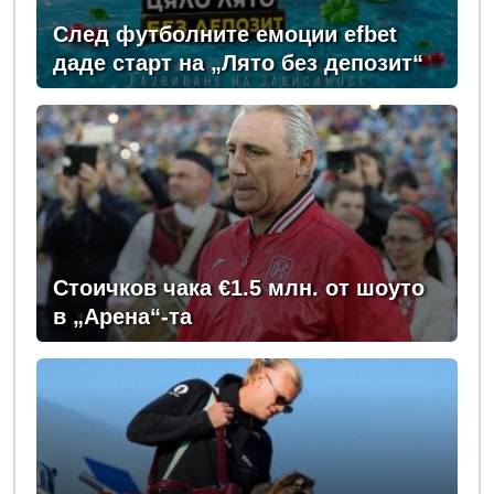
След футболните емоции efbet
даде старт на „Лято без депозит“
Стоичков чака €1.5 млн. от шоуто
в „Арена“-та