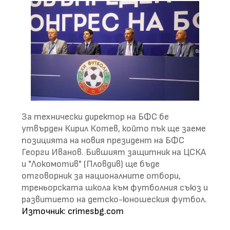
За технически директор на БФС бе
утвърден Кирил Котев, който пък ще заеме
позицията на новия президент на БФС
Георги Иванов. Бившият защитник на ЦСКА
и "Локомотив" (Пловдив) ще бъде
отговорник за националните отбори,
треньорската школа към футболния съюз и
развитието на детско-юношеския футбол.
Източник: crimesbg.com