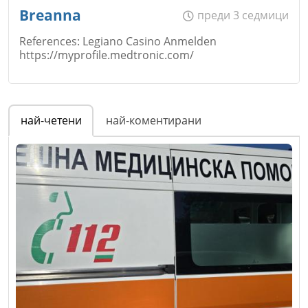
Breanna
преди 3 седмици
References: Legiano Casino Anmelden
https://myprofile.medtronic.com/
Име
*
най-четени
най-коментирани
Email
Коментар
*