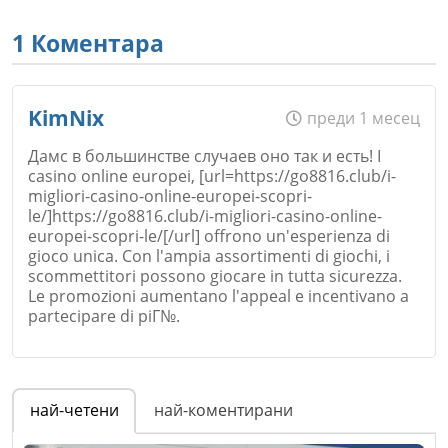
1 Коментара
KimNix
преди 1 месец
Дамс в большинстве случаев оно так и есть! I
casino online europei, [url=https://go8816.club/i-
migliori-casino-online-europei-scopri-
le/]https://go8816.club/i-migliori-casino-online-
europei-scopri-le/[/url] offrono un'esperienza di
gioco unica. Con l'ampia assortimenti di giochi, i
scommettitori possono giocare in tutta sicurezza.
Le promozioni aumentano l'appeal e incentivano a
partecipare di piГ№.
Име
*
най-четени
най-коментирани