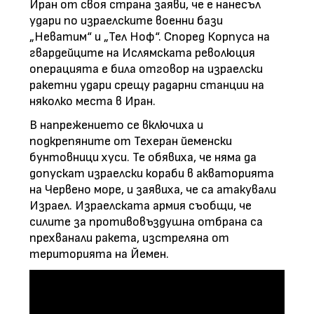
Иран от своя страна заяви, че е нанесъл
удари по израелските военни бази
„Неватим“ и „Тел Ноф“. Според Корпуса на
гвардейците на Ислямската революция
операцията е била отговор на израелски
ракетни удари срещу радарни станции на
няколко места в Иран.
В напрежението се включиха и
подкрепяните от Техеран йеменски
бунтовници хуси. Те обявиха, че няма да
допускат израелски кораби в акваторията
на Червено море, и заявиха, че са атакували
Израел. Израелската армия съобщи, че
силите за противовъздушна отбрана са
прехванали ракета, изстреляна от
територията на Йемен.