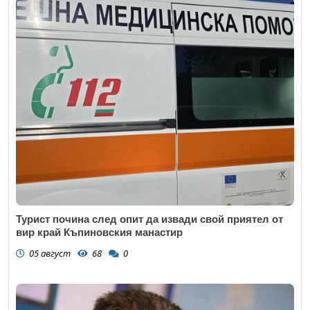
Email
Коментар
*
Турист почина след опит да извади свой приятел от
вир край Къпиновския манастир
05 август
68
0
Откажи