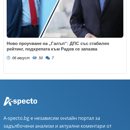
Ново проучване на „Галъп“: ДПС със стабилен
рейтинг, подкрепата към Радев се запазва
06 август
50
7
A-specto.bg е независим онлайн портал за
задълбочени анализи и актуални коментари от