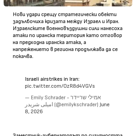
Нови удари срещу стратегически обекти
задълбочиха кризата между Израел и Иран.
Израелските военновъздушни сили нанесоха
атаки по иранска територия като отговор
на предходна иранска атака, а
напрежението в региона продължава да се
покачва.
Israeli airstrikes in Iran:
pic.twitter.com/OzR8d4VGVs
— Emily Schrader - אמילי שריידר
امیلی شریدر (@emilykschrader)
June
8, 2026
Заместник-губернаторът по сигурността