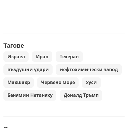
Тагове
Израел
Иран
Техеран
въздушни удари
нефтохимически завод
Махшахр
Червено море
хуси
Бенямин Нетаняху
Доналд Тръмп