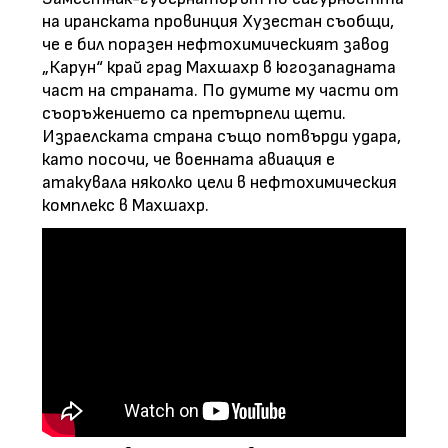
на иранската провинция Хузестан съобщи,
че е бил поразен нефтохимическият завод
„Карун“ край град Махшахр в югозападната
част на страната. По думите му части от
съоръжението са претърпели щети.
Израелската страна също потвърди удара,
като посочи, че военната авиация е
атакувала няколко цели в нефтохимическия
комплекс в Махшахр.