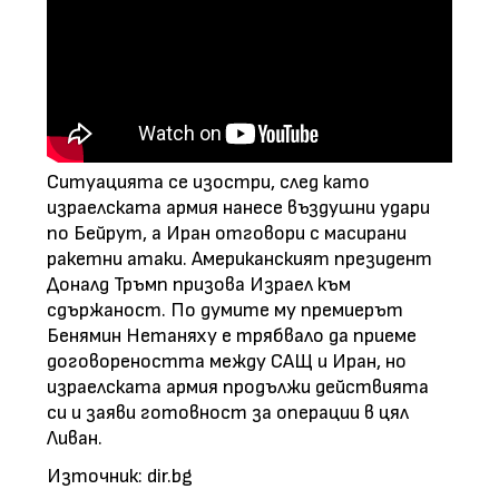
Ситуацията се изостри, след като
израелската армия нанесе въздушни удари
по Бейрут, а Иран отговори с масирани
ракетни атаки. Американският президент
Доналд Тръмп призова Израел към
сдържаност. По думите му премиерът
Бенямин Нетаняху е трябвало да приеме
договореността между САЩ и Иран, но
израелската армия продължи действията
си и заяви готовност за операции в цял
Ливан.
Източник: dir.bg