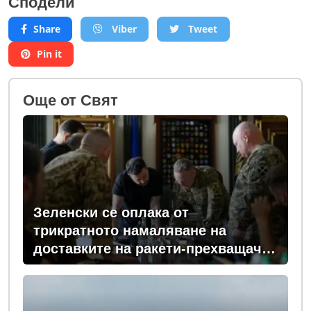
Сподели
Share
Viber
Tweet
Pin it
Oще от Свят
Зеленски се оплака от
трикратното намаляване на
доставките на ракети-прехващачи
от Запада за Киев