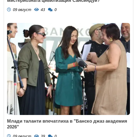
мистериозната цивилизация Сансиндуй?
09 август
43
0
Млади таланти впечатлиха в "Банско джаз академия
2026"
09 август
39
0