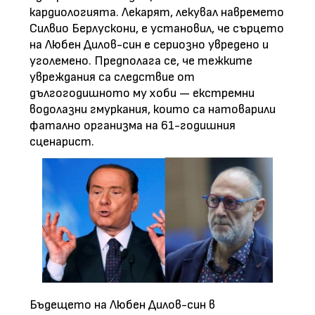
кардиологията. Лекарят, лекувал навремето
Силвио Берлускони, е установил, че сърцето
на Любен Дилов-син е сериозно увредено и
уголемено. Предполага се, че тежките
увреждания са следствие от
дългогодишното му хоби — екстремни
водолазни гмуркания, които са натоварили
фатално организма на 61-годишния
сценарист.
Бъдещето на Любен Дилов-син в