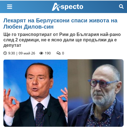
Лекарят на Берлускони спаси живота на
Любен Дилов-син
Ще го транспортират от Рим до България най-рано
след 2 седмици, не е ясно дали ще продължи да е
депутат
9:30 | 09 май 26
190
0