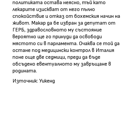
политиката остава неясно, тъй като
лекарите изискват от него пълно
спокойствие и отказ от бохемския начин на
живот. Макар да бе избран за депутат от
ГЕРБ, здравословното му състояние
вероятно ще го принуди да освободи
мястото си в парламента. Очаква се той да
остане под медицински контрол в Италия
поне още две седмици, преди да бъде
обсъдено евентуалното му завръщане в
родината.
Източник: Уикенд