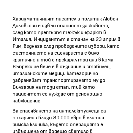
Харизматичният писател и политик Любен
Дилов-син е извън опасност за живота,
след като претърпя тежък инфаркт в
Италия. Инцидентът е станал на 23 април в
Рим, веднага след проведените избори, като
състоянието на сценариста е било
критично и той е прекарал три дни в кома.
Въпреки че вече е в съзнание и стабилен,
италианските медици категорично
забраняват транспортирането му до
България на този етап, тъй като
пациентът се нуждае от денонощно
наблюдение.
За спасяването на интелектуалеца са
похарчени близо 80 000 евро в елитна
римска клиника, където операцията е
извършена от водещо светило в