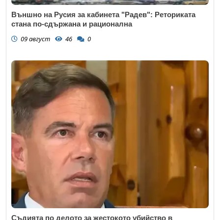
Външно на Русия за кабинета "Радев": Реториката
стана по-сдържана и рационална
09 август
46
0
Съдията по делото за жестокото убийство в