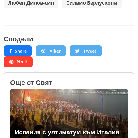
Любен Дилов-син
Силвио Берлускони
Сподели
Share
Viber
Tweet
Pin it
Oще от Свят
Испания с ултиматум към Италия