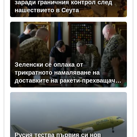
заради граничния контрол след
нашествието в Сеута
Зеленски се оплака от
трикратното намаляване на
доставките на ракети-прехващачи
от Запада за Киев
Русия тества първия си нов