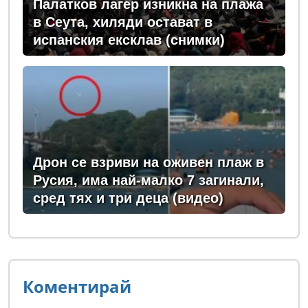
Палатков лагер изникна на плажа
в Сеута, хиляди остават в
испанския ексклав (снимки)
Дрон се взриви на оживен плаж в
Русия, има най-малко 7 загинали,
сред тях и три деца (видео)
Коментирай