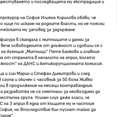
арестуването и последващата му екстрадиция у
прокурор на София Илияна Кирилова обяви, че
о лице по искане на родните власти, но не поясни
опейската му заповед за задържане.
фигура в скандала с митниците и данни за
т вече освободените от длъжност и сдобили се с
на Агенция „Митници“ Петя Банкова и главния
на от страната в началото на април, когато
ожност“ на ДАНС и Антикорупционната комисия.
ща и син Марин и Стефан Димитрови и след
 сауна и окичен с часовник за 50 бона Живко
дили в продължение на месеци контрабандния.
та разработка не са сметнали за необходимо да
стъпна група. Усилен слух даже гласи, че
НС на 3 април в една от къщите му м частния
София, но впоследствие бил пуснат тайно да
ихне“.