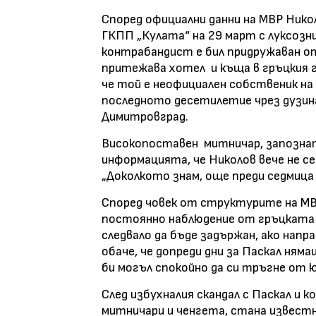
Според официални данни на МВР Никол
ГКПП „Кулата“ на 29 март с луксозн
контрабандист е бил придружаван от
притежава хотел
и къща в гръцкия 
че той е неофициален собственик на
последното десетилетие чрез дузин
Димитровград.
Високопоставен
митничар, запозна
информацията, че Николов вече не с
„Доколкото знам, още преди седмица
Според човек от структурите на МВР
постоянно наблюдение от гръцката п
следвало да бъде задържан, ако напр
обаче, че допреди дни за Паскал ням
би могъл спокойно да си тръгне от 
След избухналия скандал с Паскал и 
митничари и ченгета, стана известн