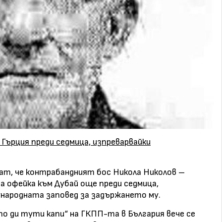
ърция преди седмица, изпреварвайки
ат, че контрабандният бос Никола Николов –
да офейка към Дубай още преди седмица,
ународната заповед за задържането му.
о ди тути капи“ на ГКПП-та в България вече се