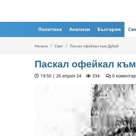
Политика
Анализи
България
Св
Начало
Свят
Паскал офейкал към Дубай
Паскал офейкал към
19:50 | 26 април 24
334
0
коментар