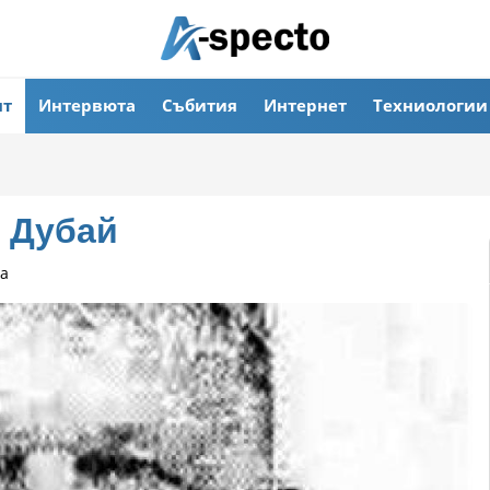
ят
Интервюта
Събития
Интернет
Техниологии
 Дубай
а