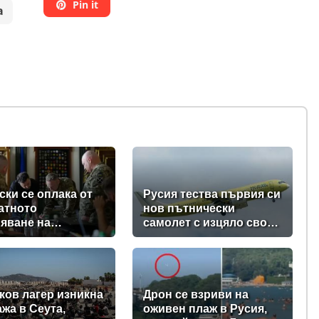
Pin it
а
ски се оплака от
Русия тества първия си
атното
нов пътнически
яване на
самолет с изцяло свои
вките на ракети-
компоненти (видео +
ащачи от Запада
снимки)
ев
ков лагер изникна
Дрон се взриви на
ажа в Сеута,
оживен плаж в Русия,