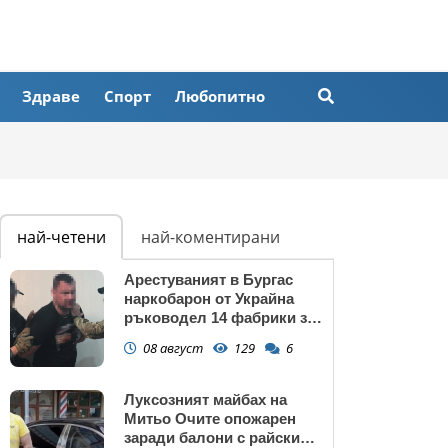
Здраве
Спорт
Любопитно
най-четени
най-коментирани
Арестуваният в Бургас
наркобарон от Украйна
ръководел 14 фабрики за
дрога в Европейския съюз
08 август
129
6
Луксозният майбах на
Митьо Очите опожарен
заради балони с райски