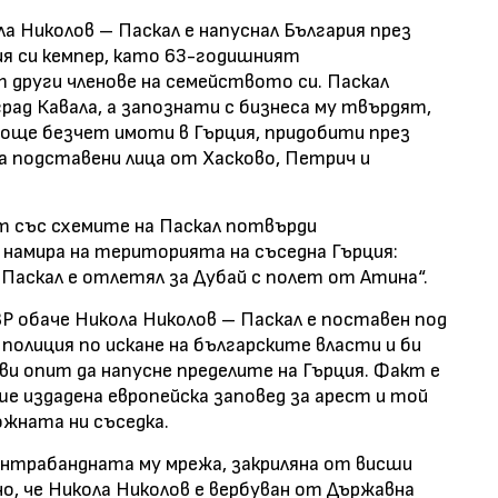
а Николов – Паскал е напуснал България през
ия си кемпер, като 63-годишният
 други членове на семейството си. Паскал
град Кавала, а запознати с бизнеса му твърдят,
 още безчет имоти в Гърция, придобити през
а подставени лица от Хасково, Петрич и
т със схемите на Паскал потвърди
е намира на територията на съседна Гърция:
 Паскал е отлетял за Дубай с полет от Атина“.
 обаче Никола Николов – Паскал е поставен под
олиция по искане на българските власти и би
ави опит да напусне пределите на Гърция. Факт е
аше издадена европейска заповед за арест и той
южната ни съседка.
контрабандната му мрежа, закриляна от висши
о, че Никола Николов е вербуван от Държавна