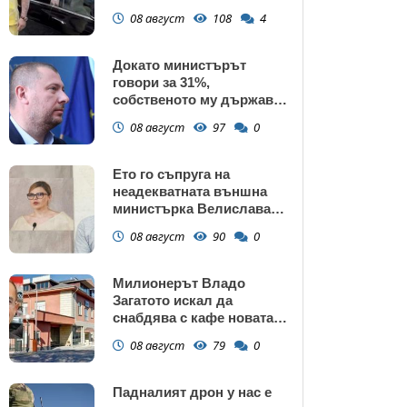
газ
08 август
108
4
Докато министърът
говори за 31%,
собственото му държавно
дружество е на 58% -
08 август
97
0
крадецът вика дръжте
крадеца
Ето го съпруга на
неадекватната външна
министърка Велислава
Петрова
08 август
90
0
Милионерът Владо
Загатото искал да
снабдява с кафе новата
власт
08 август
79
0
Падналият дрон у нас е