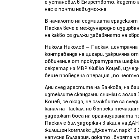
е установил в Емирството, където 
нас е почти невъзможна.
В началото на седмицата градският 
Паскал вече е международно издирван
на какво се дължи за6авянето на евр
Никола Николов – Паскал, централна 
контрабанда на цигари, закриляна о
обвинения от прокуратурата шефка 
секретар на МВР Живко Коцев, изчез
беше проведена операция „по неотл
Дни след арестите на Банкова, на ба
изтеклите скандални снимки с голия в
Коцев, се оказа, че службите са сле
канал на Паскал, но въпреки течаща
задържат боса на организираната пре
Паскал е бил задържан в акция на ДА
жилищен комплекс „Джентъл парк“ в 
напусне България, докато „бурята ут