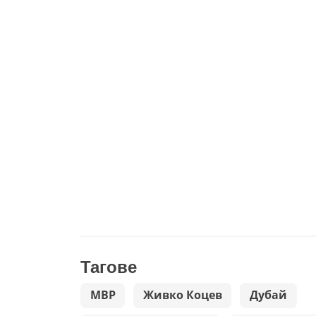
Тагове
МВР
Живко Коцев
Дубай