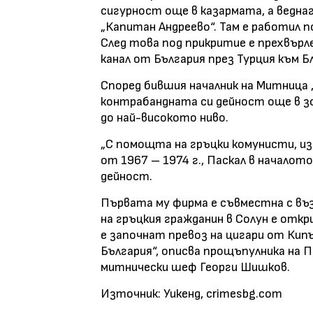
сигурност още в казармата, а веднаг
„Капитан Андреево“. Там е работил п
След това под прикритие е прехвърл
канал от България през Турция към Б
Според бившия началник на Митница 
контрабандната си дейност още в з
до най-високото ниво.
„С помощта на гръцки комунисти, и
от 1967 – 1974 г., Паскал в начало
дейност.
Първата му фирма е съвместна с въз
на гръцкия гражданин в Солун е отк
е започнат превоз на цигари от Кипъ
България“, описва прощъпулника на 
митнически шеф Георги Шишков.
Източник: Уикенд, crimesbg.com