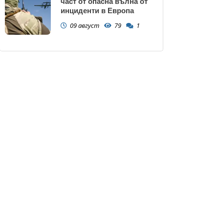
част от опасна вълна от
инциденти в Европа
09 август
79
1