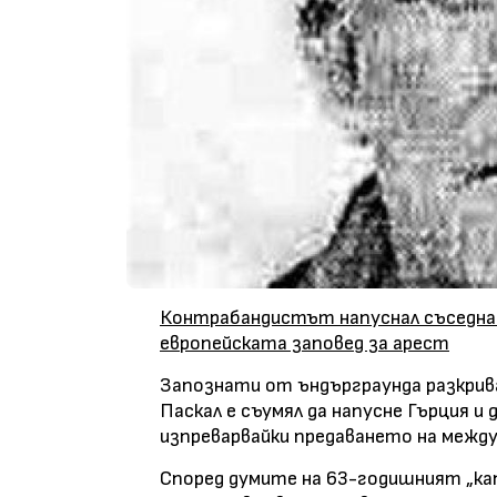
Контрабандистът напуснал съседна Г
европейската заповед за арест
Запознати от ъндърграунда разкрив
Паскал е съумял да напусне Гърция и 
изпреварвайки предаването на межд
Според думите на 63-годишният „кап