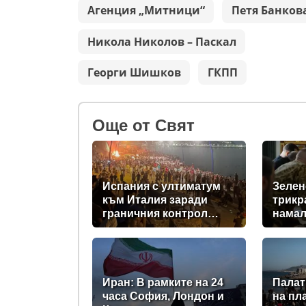
Агенция „Митници“
Петя Банков
Никола Николов – Паскал
Георги Шишков
ГКПП
Oще от Свят
Испания с ултиматум
Зелен
към Италия заради
трикр
граничния контрол
намал
след нашествието в
доста
Сеута
прехв
за Ки
Иран: В рамките на 24
Палат
часа София, Лондон и
на пл