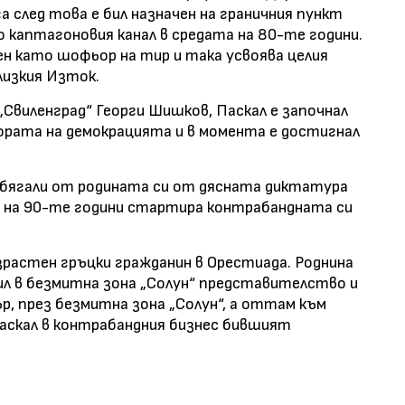
а след това е бил назначен на граничния пункт
о каптагоновия канал в средата на 80-те години.
ен като шофьор на тир и така усвоява целия
лизкия Изток.
„Свиленград“ Георги Шишков, Паскал е започнал
ората на демокрацията и в момента е достигнал
збягали от родината си от дясната диктатура
то на 90-те години стартира контрабандната си
растен гръцки гражданин в Орестиада. Роднина
рил в безмитна зона „Солун“ представителство и
р, през безмитна зона „Солун“, а оттам към
Паскал в контрабандния бизнес бившият