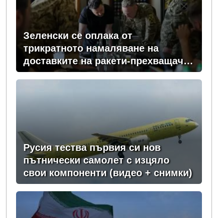
Зеленски се оплака от
трикратното намаляване на
доставките на ракети-прехващачи
от Запада за Киев
Русия тества първия си нов
пътнически самолет с изцяло
свои компоненти (видео + снимки)