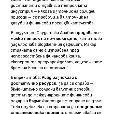
достигнати отдавна, а петролната
индустрия – някога източник на солидни
приходи – се превръща в източник на
загуби и финансови предизвикателства.
В резултат Саудитска Арабия
продава по-
малко петрол на по-ниски цени
, като това
задълбочава бюджетния дефицит. Макар
страната да не е изправена пред
непосредствена финансова криза,
експертите предупреждават, че „тежките
времена вече са настъпили“.
Въпреки това,
Рияд разполага с
достатъчно ресурси
, за да се справи –
включително солидни валутни резерви,
достъп до международните финансови
пазари и възможност за емитиране на дълг.
Това позволява на страната да
предприеме
стратегическа промяна
, отдалечавайки се