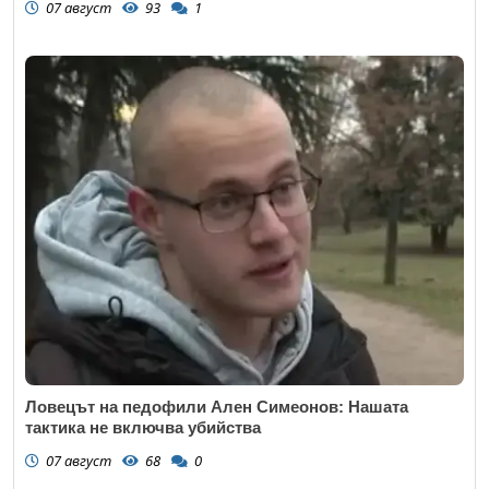
07 август
93
1
Ловецът на педофили Ален Симеонов: Нашата
тактика не включва убийства
07 август
68
0