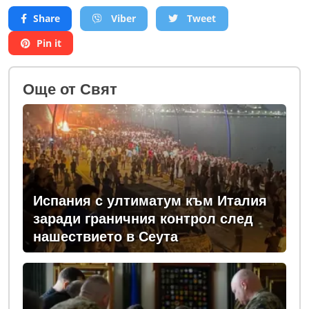
Share
Viber
Tweet
Pin it
Oще от Свят
Испания с ултиматум към Италия
заради граничния контрол след
нашествието в Сеута