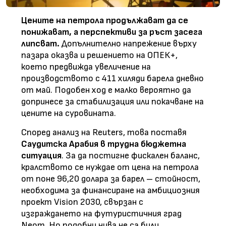
Цените на петрола продължават да се
понижават, а перспективи за ръст засега
липсват.
Допълнително напрежение върху
пазара оказва и решението на ОПЕК+,
което предвижда увеличение на
производството с 411 хиляди барела дневно
от май. Подобен ход е малко вероятно да
допринесе за стабилизация или покачване на
цените на суровината.
Според анализ на Reuters, това поставя
Саудитска Арабия в трудна бюджетна
ситуация
. За да постигне фискален баланс,
кралството се нуждае от цена на петрола
от поне 96,20 долара за барел – стойност,
необходима за финансиране на амбициозния
проект Vision 2030, свързан с
изграждането на футуристичния град
Neom. Но подобни нива не са били