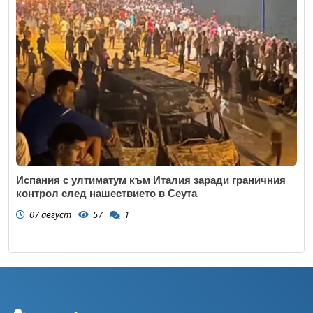
Испания с ултиматум към Италия заради граничния
контрол след нашествието в Сеута
07 август
57
1