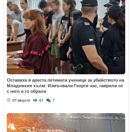
Оставиха в ареста петимата ученици за убийството на
Младежкия хълм: Измъчвали Георги час, гаврили се
с него и го обрали
07 август
61
1