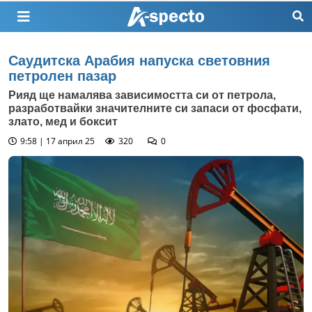
Саудитска Арабия напуска световния
петролен пазар
Рияд ще намалява зависимостта си от петрола,
разработвайки значителните си запаси от фосфати,
злато, мед и боксит
9:58 | 17 април 25
320
0