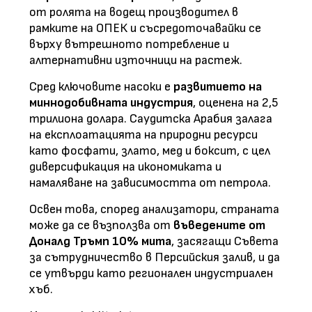
от ролята на водещ производител в
рамките на ОПЕК и съсредоточавайки се
върху вътрешното потребление и
алтернативни източници на растеж.
Сред ключовите насоки е
развитието на
миннодобивната индустрия
, оценена на 2,5
трилиона долара. Саудитска Арабия залага
на експлоатацията на природни ресурси
като фосфати, злато, мед и боксит, с цел
диверсификация на икономиката и
намаляване на зависимостта от петрола.
Освен това, според анализатори, страната
може да се възползва от
въведените от
Доналд Тръмп 10% мита
, засягащи Съвета
за сътрудничество в Персийския залив, и да
се утвърди като регионален индустриален
хъб.