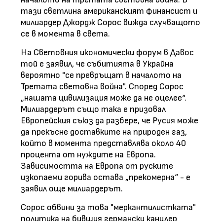
тази светлина американският финансист и
милиардер Джордж Сорос вижда случващото
се в момента в света.
На Световния икономически форум в Давос
той е заявил, че събитията в Украйна
вероятно "се превръщат в началото на
Третата световна война". Според Сорос
„нашата цивилизация може да не оцелее“.
Милиардерът също така е призовал
Европейския съюз да разбере, че Русия може
да прекъсне доставките на природен газ,
който в момента представлява около 40
процента от нуждите на Европа.
Зависимостта на Европа от руските
изкопаеми горива остава „прекомерна“ - е
заявил още милиардерът.
Сорос обвини за това "меркантилистката"
политика на бившия германски канцлер