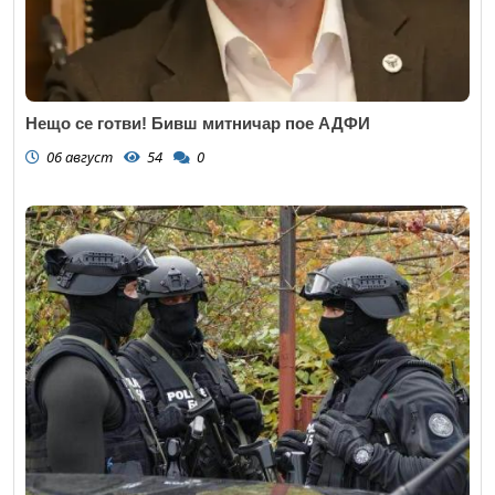
Нещо се готви! Бивш митничар пое АДФИ
06 август
54
0