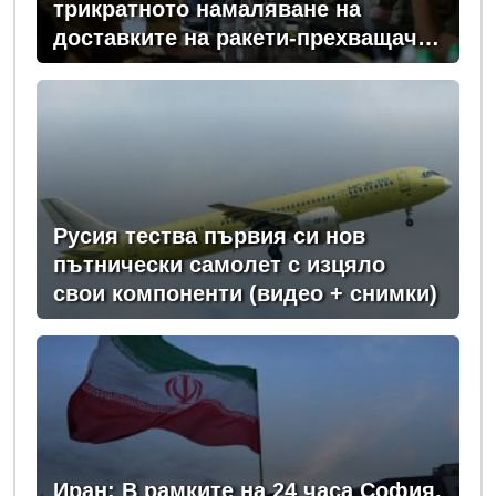
трикратното намаляване на
доставките на ракети-прехващачи
от Запада за Киев
Русия тества първия си нов
пътнически самолет с изцяло
свои компоненти (видео + снимки)
Иран: В рамките на 24 часа София,