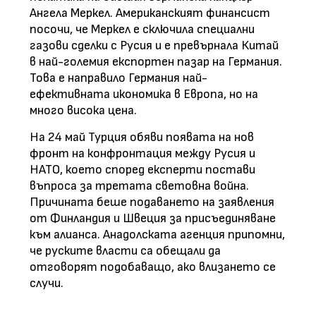
Ангела Меркел. Американският финансист
посочи, че Меркел е сключила специални
газови сделки с Русия и е превърнала Китай
в най-големия експортен пазар на Германия.
Това е направило Германия най-
ефективната икономика в Европа, но на
много висока цена.
На 24 май Турция обяви появата на нов
фронт на конфронтация между Русия и
НАТО, което според експерти постави
въпроса за третата световна война.
Причината беше подаването на заявления
от Финландия и Швеция за присъединяване
към алианса. Анадолската агенция припомни,
че руските власти са обещали да
отговорят подобаващо, ако влизането се
случи.