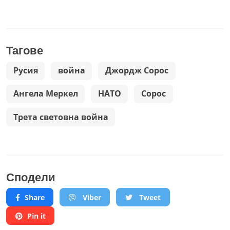
Тагове
Русия
война
Джордж Сорос
Ангела Меркел
НАТО
Сорос
Трета световна война
Сподели
Share
Viber
Tweet
Pin it