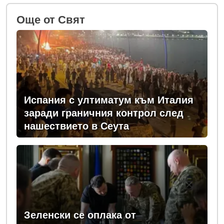
Oще от Свят
Испания с ултиматум към Италия
заради граничния контрол след
нашествието в Сеута
Зеленски се оплака от