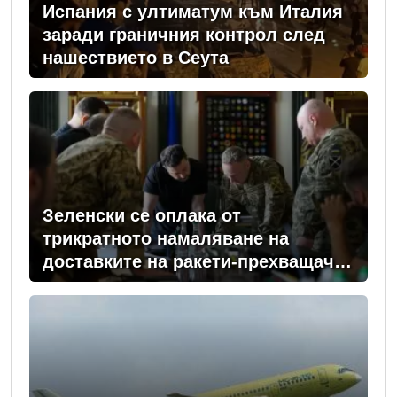
Испания с ултиматум към Италия
заради граничния контрол след
нашествието в Сеута
Зеленски се оплака от
трикратното намаляване на
доставките на ракети-прехващачи
от Запада за Киев