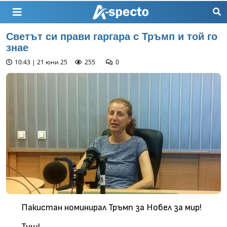
Светът си прави гаргара с Тръмп и той го
знае
10:43 | 21 юни 25
255
0
Пакистан номинирал Тръмп за Нобел за мир!
Туш!