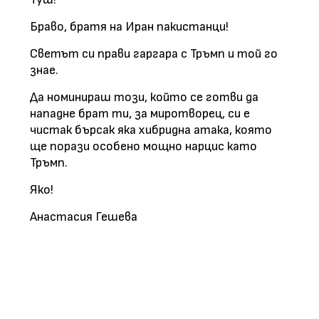
Браво, братя на Иран пакистанци!
Светът си прави гаргара с Тръмп и той го
знае.
Да номинираш този, който се готви да
нападне брат ти, за миротворец, си е
чистак бърсак яка хибридна атака, която
ще порази особено мощно нарцис като
Тръмп.
Яко!
Анастасия Гешева