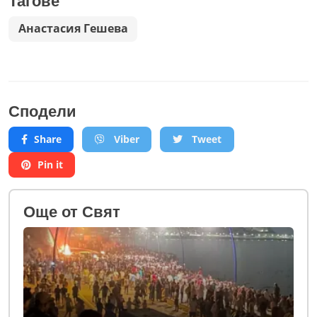
Тагове
Анастасия Гешева
Сподели
Share
Viber
Tweet
Pin it
Oще от Свят