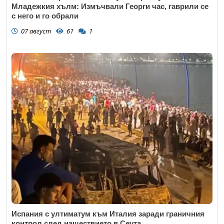
Младежкия хълм: Измъчвали Георги час, гаврили се
с него и го обрали
07 август
61
1
Испания с ултиматум към Италия заради граничния
контрол след нашествието в Сеута