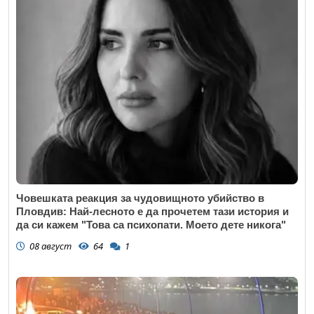
Човешката реакция за чудовищното убийство в
Пловдив: Най-лесното е да прочетем тази история и
да си кажем "Това са психопати. Моето дете никога"
08 август
64
1