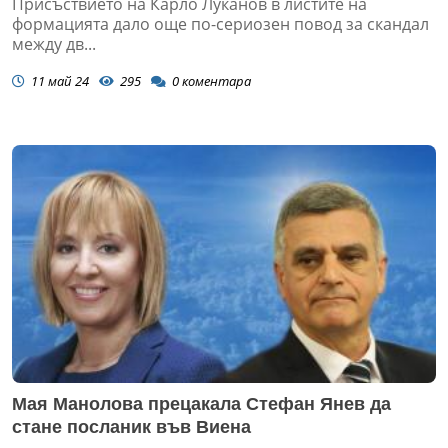
Присъствието на Карло Луканов в листите на
формацията дало още по-сериозен повод за скандал
между дв...
11 май 24
295
0
коментара
Мая Манолова прецакала Стефан Янев да
стане посланик във Виена