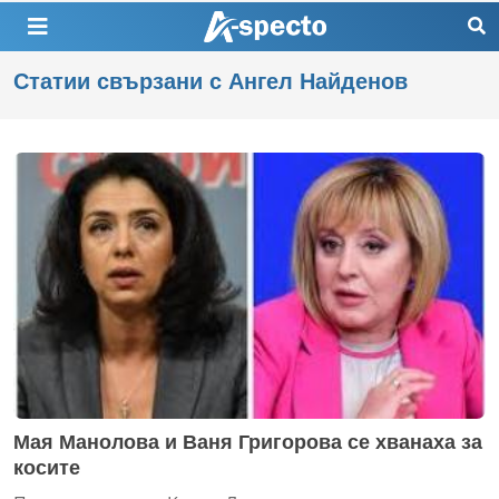
Статии свързани с Ангел Найденов
Мая Манолова и Ваня Григорова се хванаха за
косите