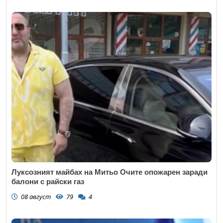
Луксозният майбах на Митьо Очите опожарен заради
балони с райски газ
08 август
79
4