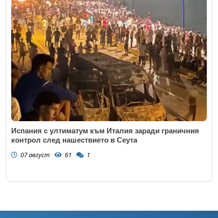
Испания с ултиматум към Италия заради граничния
контрол след нашествието в Сеута
07 август
61
1