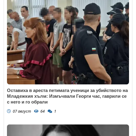
Оставиха в ареста петимата ученици за убийството на
Младежкия хълм: Измъчвали Георги час, гаврили се
с него и го обрали
07 август
64
1