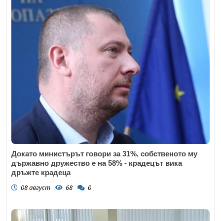
Докато министърът говори за 31%, собственото му
държавно дружество е на 58% - крадецът вика
дръжте крадеца
08 август
68
0