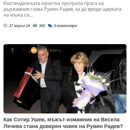
Кюстендилската юристка протрила прага на
държавния глава Румен Радев, за да вреди щерката
на мъжа си...
27 април 24
360
0
коментара
Как Сотир Ушев, мъжът-измамник на Весела
Лечева стана доверен човек на Румен Радев?