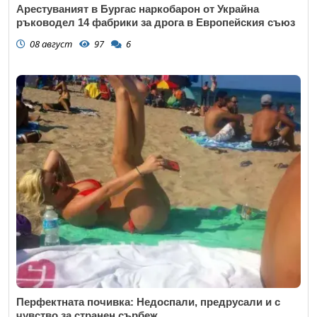
Арестуваният в Бургас наркобарон от Украйна
ръководел 14 фабрики за дрога в Европейския съюз
08 август
97
6
Перфектната почивка: Недоспали, предрусали и с
чувство за странен сърбеж