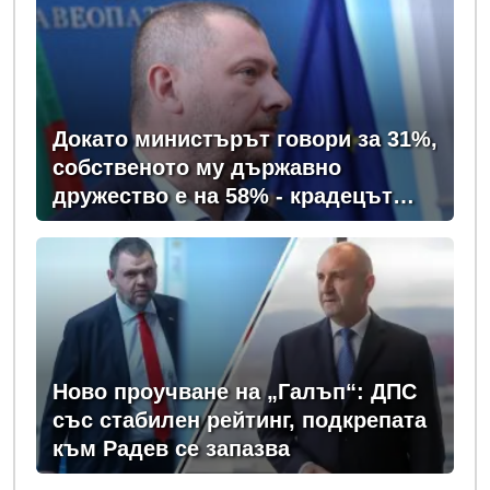
Докато министърът говори за 31%,
собственото му държавно
дружество е на 58% - крадецът
вика дръжте крадеца
Ново проучване на „Галъп“: ДПС
със стабилен рейтинг, подкрепата
към Радев се запазва