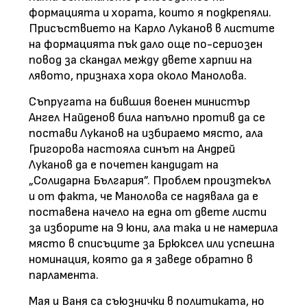
формацията и хората, които я подкрепяли.
Присъствието на Карло Луканов в листите
на формацията пък дало още по-сериозен
повод за скандал между двете харпии на
лявото, признаха хора около Манолова.
Съпругата на бившия военен министър
Ангел Найденов била напълно против да се
постави Луканов на избираемо място, ала
Григорова настояла синът на Андрей
Луканов да е почетен кандидат на
„Солидарна България”. Проблем произтекъл
и от факта, че Манолова се надявала да е
поставена начело на една от двете листи
за изборите на 9 юни, ала така и не намерила
място в списъците за Брюксел или успешна
номинация, която да я заведе обратно в
парламента.
Мая и Ваня са съюзнички в политиката, но