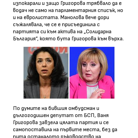
изпокарали и защо Григорова трябвало да е
водач не само на парламентарния списък, но
и на евролистата. Манолова вече дори
съжалявала, че се е присъединила с
партията си към актива на „Солидарна
България”, която бута Григорова към върха.
По думите на бившия омбудсман и
дългогодишен депутат от БСП, Ваня
Григорова завзела цялата партия и се
самопоставила на първите места, без да
пита останалото ръководство на