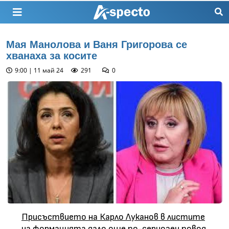
Мая Манолова и Ваня Григорова се
хванаха за косите
9:00 | 11 май 24
291
0
Присъствието на Карло Луканов в листите
на формацията дало още по-сериозен повод