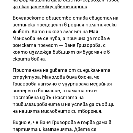
за скандал между двете харпии
Българското общество става свидетел на
истински прецедент в родния политически
живот. Като никога гласът на Мая
Манолова не се чува, а причина за това е
ромската прелест – Ваня Григорова, с
която изглежда бившият омбудсман е в
скрита война.
Пристанала на дивата от синдикалната
структура, Манолова била бясна, че
Григорова напълно е узурпирала медийния
интерес и внимание, а самата тя е
поставена извън кастата на
привилегированите и не успява да съобщи
на нацията мисловните си творения.
Видно е, че Ваня Григорова е първа дама в
партията и кампанията. Двете се