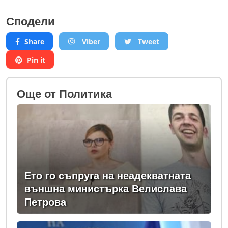
Сподели
Share
Viber
Tweet
Pin it
Oще от Политика
Ето го съпруга на неадекватната
външна министърка Велислава
Петрова