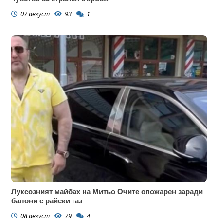
07 август
93
1
Луксозният майбах на Митьо Очите опожарен заради
балони с райски газ
08 август
79
4