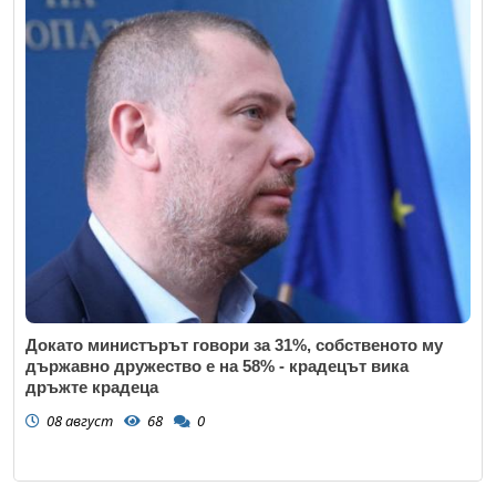
Докато министърът говори за 31%, собственото му
държавно дружество е на 58% - крадецът вика
дръжте крадеца
08 август
68
0