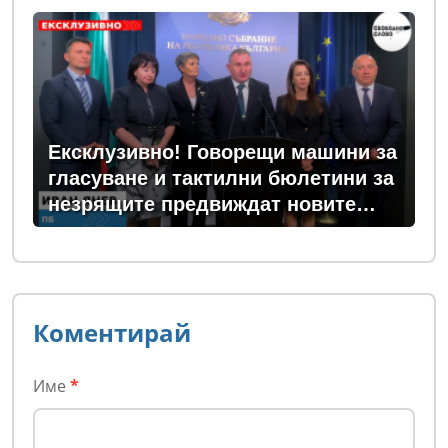
Ексклузивно! Говорещи машини за
гласуване и тактилни бюлетини за
незрящите предвиждат новите
изборни правила! (ВИДЕО)
Коментирай
Име
*