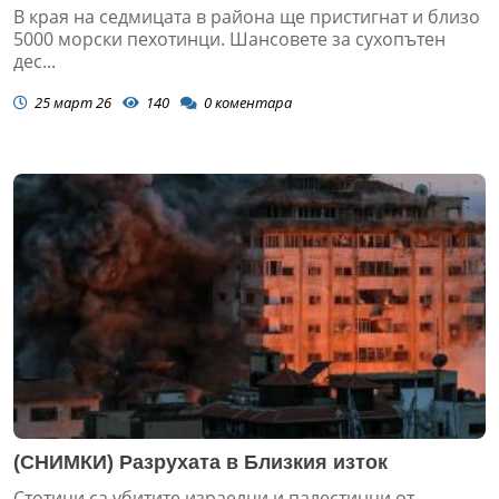
В края на седмицата в района ще пристигнат и близо
5000 морски пехотинци. Шансовете за сухопътен
дес...
25 март 26
140
0
коментара
(СНИМКИ) Разрухата в Близкия изток
Стотици са убитите израелци и палестинци от