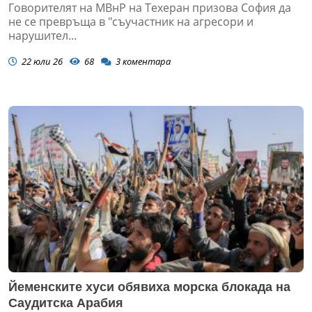
Говорителят на МВнР на Техеран призова София да
не се превръща в "съучастник на агресори и
нарушител...
22 юли 26
68
3
коментара
Йеменските хуси обявиха морска блокада на
Саудитска Арабия