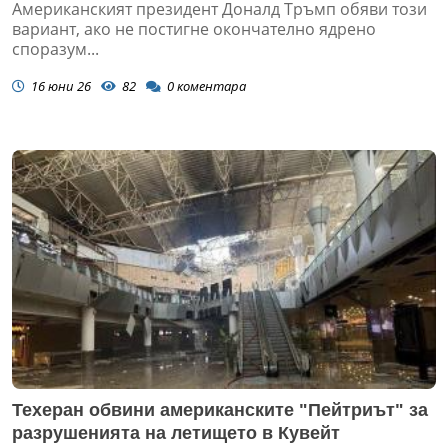
Американският президент Доналд Тръмп обяви този
вариант, ако не постигне окончателно ядрено
споразум...
16 юни 26
82
0
коментара
Техеран обвини американските "Пейтриът" за
разрушенията на летището в Кувейт