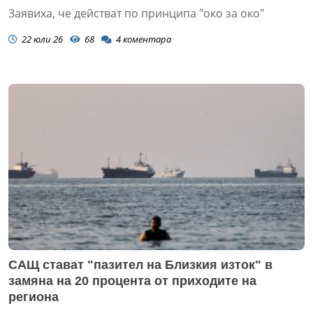
Заявиха, че действат по принципа "око за око"
22 юли 26
68
4
коментара
САЩ стават "пазител на Близкия изток" в
замяна на 20 процента от приходите на
региона