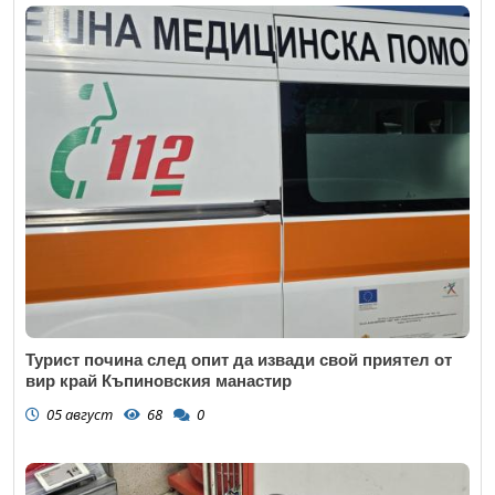
Турист почина след опит да извади свой приятел от
вир край Къпиновския манастир
05 август
68
0