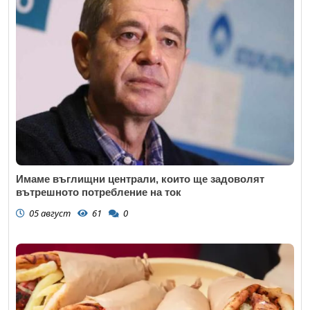
Имаме въглищни централи, които ще задоволят
вътрешното потребление на ток
05 август
61
0