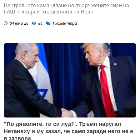
Централното командване на въоръжените сили на
САЩ отхвърли твърденията на Иран
04 юни 26
86
1
коментара
"По дяволите, ти си луд!". Тръмп наругал
Нетаняху и му казал, че само заради него не е
в затвора