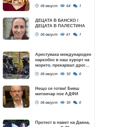
Поморие
06 август
64
1
ДЕЦАТА В БАНСКО /
ДЕЦАТА В ПАЛЕСТИНА
06 август
61
1
Арестуваха международен
наркобос в наш курорт на
морето, прекарвал дрога
от Украйна към ЕС
06 август
50
0
Нещо се готви! Бивш
митничар пое АДФИ
06 август
50
0
Протест в памет на Даяна,