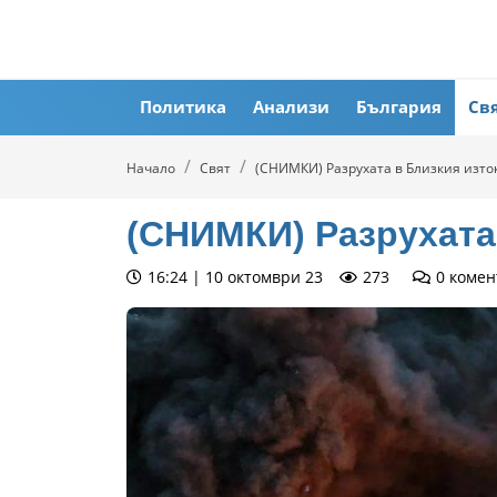
Политика
Анализи
България
Св
Начало
Свят
(СНИМКИ) Разрухата в Близкия изто
(СНИМКИ) Разрухата
16:24 | 10 октомври 23
273
0
комен