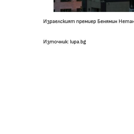
Израелският премиер Бенямин Нетаня
Източник: lupa.bg