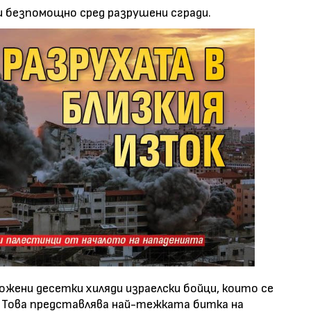
и безпомощно сред разрушени сгради.
ожени десетки хиляди израелски бойци, които се
 Това представлява най-тежката битка на