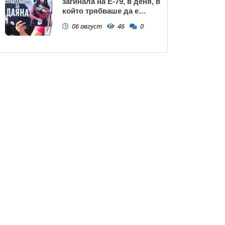
загинала на Е-79, в деня, в
който трябваше да е
сватбата ѝ (снимки)
06 август
46
0