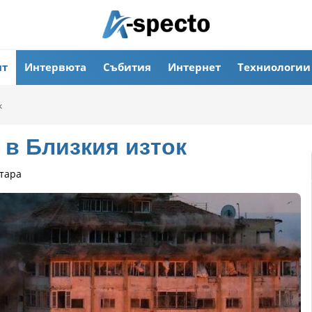
ят
Интервюта
Събития
Интернет
Техниологии
к
 в Близкия изток
тара