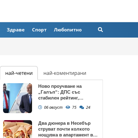
Здраве
Спорт
Любопитно
най-четени
най-коментирани
Ново проучване на
„Галъп“: ДПС със
стабилен рейтинг,
подкрепата към Радев се
06 август
75
24
запазва
Два дюнера в Несебър
струват почти колкото
нощувка в апартамент в