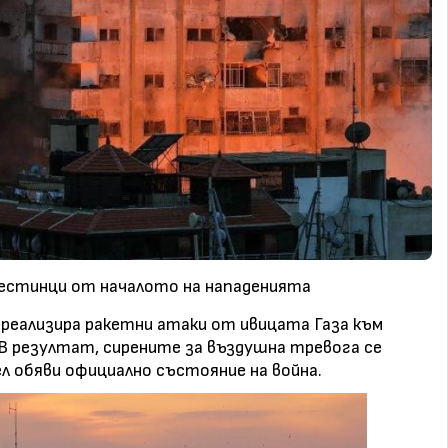
естинци от началото на нападенията
реализира ракетни атаки от ивицата Газа към
В резултат, сирените за въздушна тревога се
ел обяви официално състояние на война.