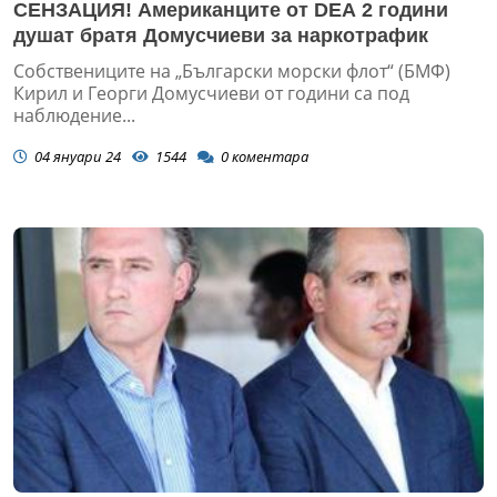
СЕНЗАЦИЯ! Американците от DEA 2 години
душат братя Домусчиеви за наркотрафик
Собствениците на „Български морски флот“ (БМФ)
Кирил и Георги Домусчиеви от години са под
наблюдение...
04 януари 24
1544
0
коментара