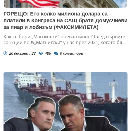
ГОРЕЩО: Ето колко милиона долара са
платили в Конгреса на САЩ братя Домусчиеви
за пиар и лобизъм (ФАКСИМИЛЕТА)
Как се бори „Магнитски“ превантивно? След първите
санкции по &„Магнитски“ у нас през 2021, когато бя...
26 декември 23
486
0
коментара