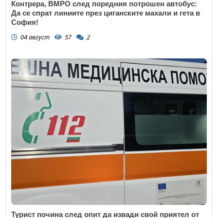
Контрера, ВМРО след поредния потрошен автобус:
Да се спрат линиите през циганските махали и гета в
София!
04 август
57
2
Турист почина след опит да извади свой приятел от