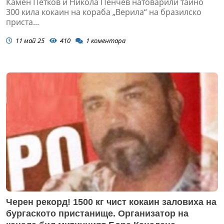
Камен Петков и Никола Пенчев натоварили тайно
300 кила кокаин на кораба „Верила“ на бразилско
приста...
11 май 25
410
1
коментара
Черен рекорд! 1500 кг чист кокаин заловиха на
бургаското пристанище. Организатор на