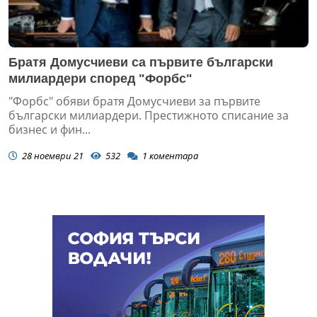
Братя Домусчиеви са първите български
милиардери според "Форбс"
"Форбс" обяви братя Домусчиеви за първите
български милиардери. Престижното списание за
бизнес и фин...
28 ноември 21
532
1
коментара