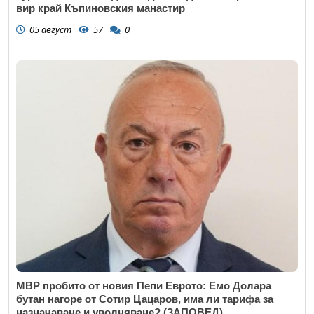
вир край Къпиновския манастир
05 август
57
0
МВР пробито от новия Пепи Еврото: Емо Долара
бутан нагоре от Сотир Цацаров, има ли тарифа за
назначаване и уволняване? (ЗАПОВЕД)