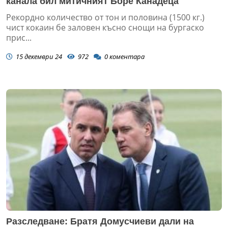
канала бил митичният Боре Канадеца
Рекордно количество от тон и половина (1500 кг.)
чист кокаин бе заловен късно снощи на бургаско
прис...
15 декември 24
972
0
коментара
Разследване: Братя Домусчиеви дали на