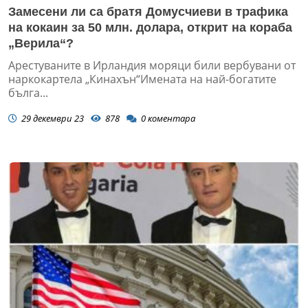
Замесени ли са братя Домусчиеви в трафика
на кокаин за 50 млн. долара, открит на кораба
„Верила“?
Арестуваните в Ирландия моряци били вербувани от
наркокартела „Кинахън“Имената на най-богатите
бълга...
29 декември 23
878
0
коментара