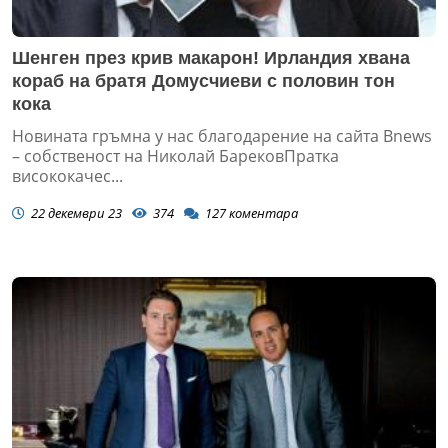
Шенген през крив макарон! Ирландия хвана
кораб на братя Домусчиеви с половин тон
кока
Новината гръмна у нас благодарение на сайта Bnews
– собственост на Николай БарековПратка
висококачес...
22 декември 23
374
127
коментара