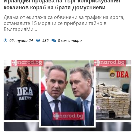
Ирландия продава на търг конфискувания
кокаинов кораб на братя Домусчиеви
Двама от екипажа са обвинени за трафик на дрога,
останалите 15 моряци се прибрали тайно в
БългарияМи...
06 януари 24
536
0
коментара