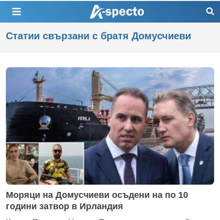
Статии свързани с братя Домусчиеви
Моряци на Домусчиеви осъдени на по 10
години затвор в Ирландия