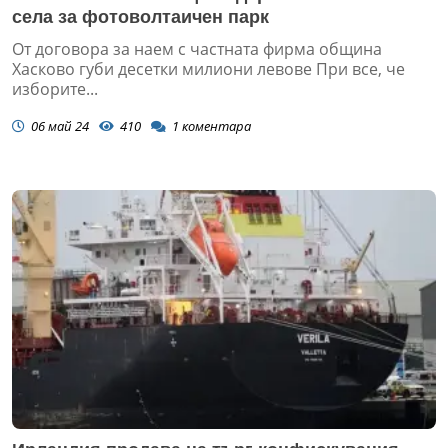
села за фотоволтаичен парк
От договора за наем с частната фирма община
Хасково губи десетки милиони левове При все, че
изборите...
06 май 24
410
1
коментара