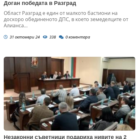
Доган победата в Разград
Област Разград е един от малкото бастиони на
доскоро обединеното ДПС, в което земеделците от
Алианса...
31 октомври 24
338
0
коментара
Незаконни съветници подариха нивите на 2