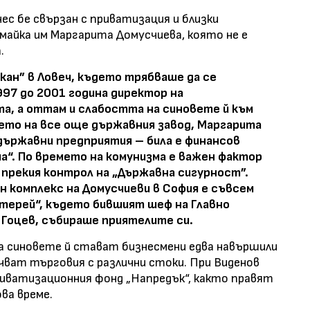
ес бе свързан с приватизация и близки
 майка им Маргарита Домусчиева, която не е
.
лкан” в Ловеч, където трябваше да се
97 до 2001 година директор на
а, а оттам и слабостта на синовете й към
ието на все още държавния завод, Маргарита
държавни предприятия – била е финансов
ма“. По времето на комунизма е важен фактор
 прекия контрол на „Държавна сигурност”.
н комплекс на Домусчиеви в София е съвсем
терей“, където бившият шеф на Главно
 Гоцев, събираше приятелите си.
а синовете й стават бизнесмени едва навършили
очват търговия с различни стоки. При Виденов
приватизационния фонд „Напредък“, както правят
ва време.