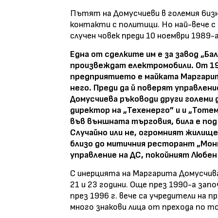
Пътят на Домусчиеви в големия 6изн
контакти с политици. Но най-вече с
случен човек преди 10 ноември 1989-а
Една от сделките им е за завод „Ба
произвеждат електромобили. От 19
предприятието е майката Маргарит
него. Преди да й поверят управлен
Домусчиева ръководи други големи 
директор на „Техенерго” и и „Тоте
във външната търговия, била е под
Случайно или не, огромният жилище
близо до митичния ресторант „Мон
управление на ДС, покойният Любен
С инерцията на Маргарита Домусчив
21 и 23 години. Още през 1990-а зап
през 1996 г. вече са учредители на 
много знакови лица от прехода по то