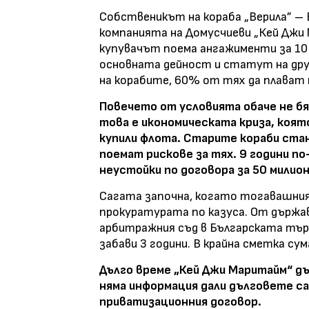
Собственикът на кораба „Верила” – 
компанията на Домусчиеви „Кей Джи 
купувачът поема ангажименти за 10 г
основната дейност и статут на др
на корабите, 60% от тях да плават п
Повечето от условията обаче не бя
това е икономическата криза, коят
купили флота. Старите кораби ста
поемат рискове за тях. 9 години п
неустойки по договора за 50 милион
Сагата започна, когато тогавашния
прокуратурата по казуса. От държа
арбитражния съд в Българската тър
забави 3 години. В крайна сметка су
Дълго време „Кей Джи Маритайм“ дъл
няма информация дали дълговете са
приватизационния договор.