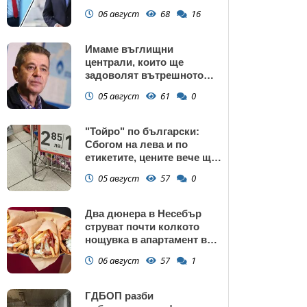
подкрепата към Радев се
06 август
68
16
запазва
Имаме въглищни
централи, които ще
задоволят вътрешното
потребление на ток
05 август
61
0
"Тойро" по български:
Сбогом на лева и по
етикетите, цените вече ще
са само в евро
05 август
57
0
Два дюнера в Несебър
струват почти колкото
нощувка в апартамент в
Поморие
06 август
57
1
ГДБОП разби