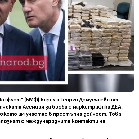
и флот“ (БМФ) Кирил и Георги Домусчиеви от
канската Агенция за борба с наркотрафика ДЕА,
рякото им участие в престъпна дейност. Това
апознат с международните контакти на