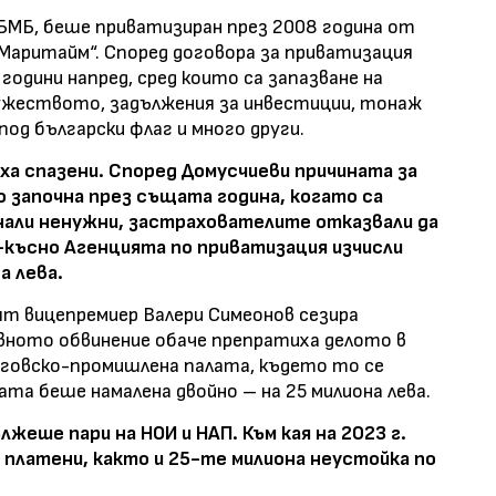
БМБ, беше приватизиран през 2008 година от
Маритайм“. Според договора за приватизация
одини напред, сред които са запазване на
ужеството, задължения за инвестиции, тонаж
од български флаг и много други.
ха спазени. Според Домусчиеви причината за
о започна през същата година, когато са
нали ненужни, застрахователите отказвали да
о-късно Агенцията по приватизация изчисли
а лева.
т вицепремиер Валери Симеонов сезира
вното обвинение обаче препратиха делото в
говско-промишлена палата, където то се
мата беше намалена двойно – на 25 милиона лева.
жеше пари на НОИ и НАП. Към кая на 2023 г.
 платени, както и 25-те милиона неустойка по