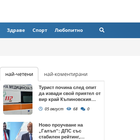
Здраве
Спорт
Любопитно
най-четени
най-коментирани
Турист почина след опит
да извади свой приятел от
вир край Къпиновския
манастир
05 август
68
0
Ново проучване на
„Галъп“: ДПС със
стабилен рейтинг,