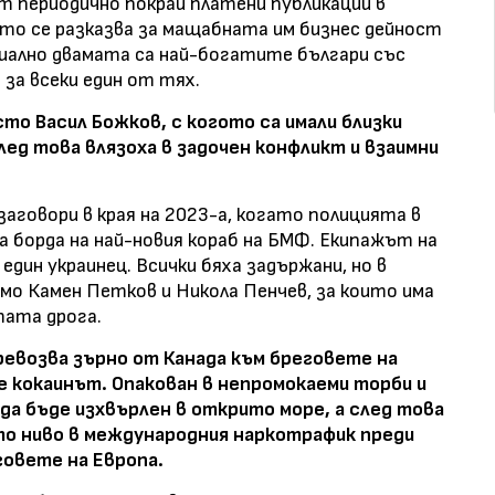
т периодично покрай платени публикации в
ито се разказва за мащабната им бизнес дейност
ално двамата са най-богатите българи със
 за всеки един от тях.
о Васил Божков, с когото са имали близки
лед това влязоха в задочен конфликт и взаимни
заговори в края на 2023-а, когато полицията в
на борда на най-новия кораб на БМФ. Екипажът на
 един украинец. Всички бяха задържани, но в
амо Камен Петков и Никола Пенчев, за които има
тата дрога.
ревозва зърно от Канада към бреговете на
е кокаинът. Опакован в непромокаеми торби и
да бъде изхвърлен в открито море, а след това
то ниво в международния наркотрафик преди
говете на Европа.