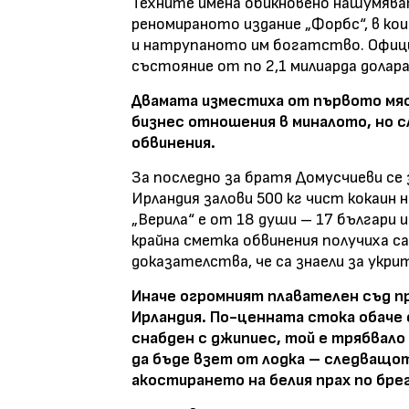
Техните имена обикновено нашумява
реномираното издание „Форбс“, в ко
и натрупаното им богатство. Офици
състояние от по 2,1 милиарда долара
Двамата изместиха от първото мяст
бизнес отношения в миналото, но с
обвинения.
За последно за братя Домусчиеви се 
Ирландия залови 500 кг чист кокаин 
„Верила“ е от 18 души – 17 българи и
крайна сметка обвинения получиха с
доказателства, че са знаели за укри
Иначе огромният плавателен съд п
Ирландия. По-ценната стока обаче 
снабден с джипиес, той е трябвало 
да бъде взет от лодка – следващо
акостирането на белия прах по бре