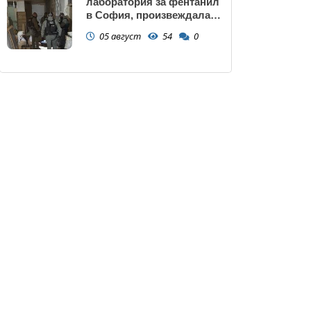
лаборатория за фентанил
в София, произвеждала
до 10 кг на ден за страната
05 август
54
0
(снимки)