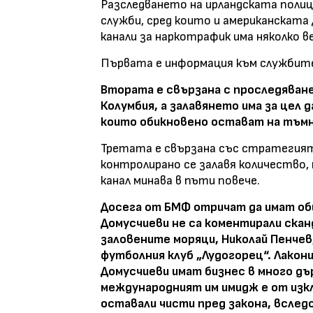
Разследването на ирландската поли
служби, сред които и американската
канали за наркотрафик има няколко ве
Първата е информация към службит
Втората е свързана с проследяване
Колумбия, а залавянето има за цел 
които обикновено остават на тъмн
Третата е свързана със стратегият
контролирано се залавя количество, 
канал минава в пъти повече.
Досега от БМФ отричат да имат общо
Домусчиеви не са коментирали сканд
заловените моряци, Николай Пенчев
футболния клуб „Лудогорец“. Лакон
Домусчиеви имат бизнес в много дъ
международният им имидж е от изкл
оставали чисти пред закона, вслед