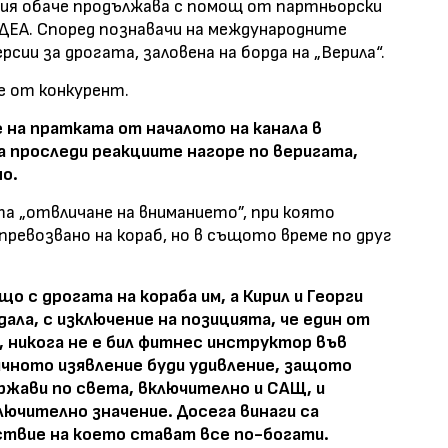
ция обаче продължава с помощ от партньорски
 ДЕА. Според познавачи на международните
рсии за дрогата, заловена на борда на „Верила“.
е от конкурент.
 на пратката от началото на канала в
да проследи реакциите нагоре по веригата,
о.
а „отвличане на вниманието”, при която
превозвано на кораб, но в същото време по друг
 с дрогата на кораба им, а Кирил и Георги
ала, с изключение на позицията, че един от
, никога не е бил фитнес инструктор във
ичното изявление буди удивление, защото
ржави по света, включително и САЩ, и
ючително значение. Досега винаги са
ствие на което стават все по-богати.