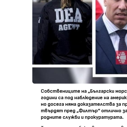
Собствениците на „Български морск
години са под наблюдение на амери
но досега няма доказателства за п
твърдят пред „Филтър“ отлично з
родните служби и прокуратурата.