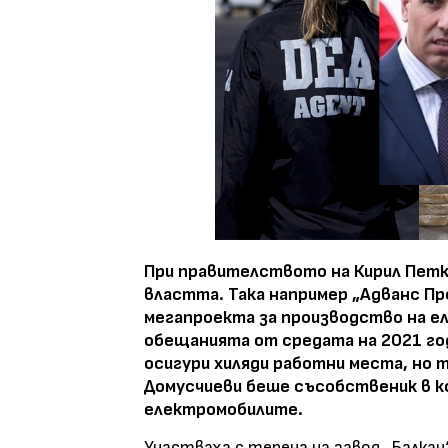
При правителството на Кирил Петк
властта. Така например „Адванс Пр
мегапроекта за производство на е
обещанията от средата на 2021 год
осигури хиляди работни места, но 
Домусчиеви беше съсобственик в к
електромобилите.
Участваха с терена на завод „Балкан