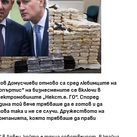
ов Домусчиеви отново са сред любимците на
опъртис“ на бизнесмените се включи в
лектромобилите „Некст.е. ГО“. Според
ина той вече трябваше да е готов и да
това така и не се случи. Дружеството на
омпанията, която трябваше да прави
“ в Ловеч, който е тяхна собственост. В крайна