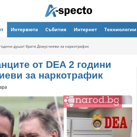
ят
Интервюта
Събития
Интернет
Техниологии
години душат братя Домусчиеви за наркотрафик
ците от DEA 2 години
иеви за наркотрафик
ара