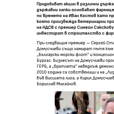
Придобиват акции в различни държ
държавни хапки основават фармацев
по времето на Иван Костов като п
която произвежда ветеринарни прод
на НДСВ с премиер Симеон Сакскобу
инвестират в строителство с фир
При следващия премиер — Сергей Ст
Домусчиеви също намират пътя към в
„Български морски флот” и концеси
Бургас. Бизнесът на Домусчиеви пр
ГЕРБ, а „братлета” неведнъж демон
2010 година са собственици и на „Лу
във Висшата лига, а Кирил Домусчиев
Борислав Михайлов.