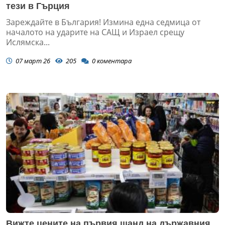
тези в Гърция
Зареждайте в България! Измина една седмица от
началото на ударите на САЩ и Израел срещу
Ислямска...
07 март 26
205
0
коментара
Вижте цените на първия щанд на държавния