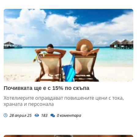
Почивката ще е с 15% по скъпа
Хотелиерите оправдават повишените цени с тока,
храната и персонала
28 април 25
183
0
коментара