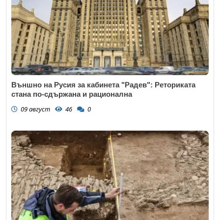
Външно на Русия за кабинета "Радев": Реториката
стана по-сдържана и рационална
09 август
46
0