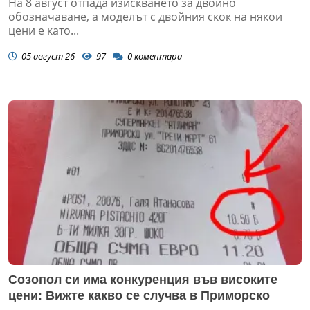
На 8 август отпада изискването за двойно
обозначаване, а моделът с двойния скок на някои
цени е като...
05 август 26
97
0
коментара
Созопол си има конкуренция във високите
цени: Вижте какво се случва в Приморско