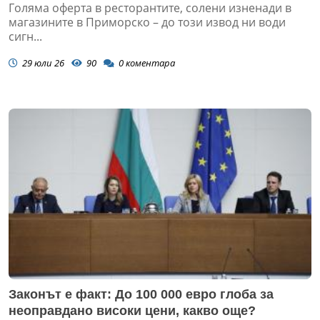
Голяма оферта в ресторантите, солени изненади в
магазините в Приморско – до този извод ни води
сигн...
29 юли 26
90
0
коментара
Законът е факт: До 100 000 евро глоба за
неоправдано високи цени, какво още?