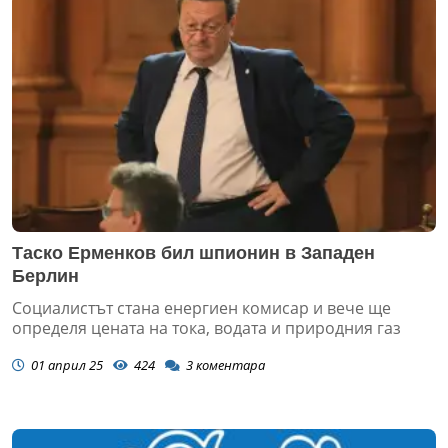
Таско Ерменков бил шпионин в Западен
Берлин
Социалистът стана енергиен комисар и вече ще
определя цената на тока, водата и природния газ
01 април 25
424
3
коментара