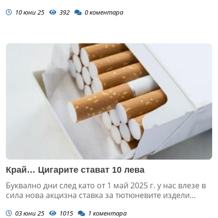
10 юни 25
392
0
коментара
Край… Цигарите стават 10 лева
Буквално дни след като от 1 май 2025 г. у нас влезе в
сила нова акцизна ставка за тютюневите издели...
03 юни 25
1015
1
коментара