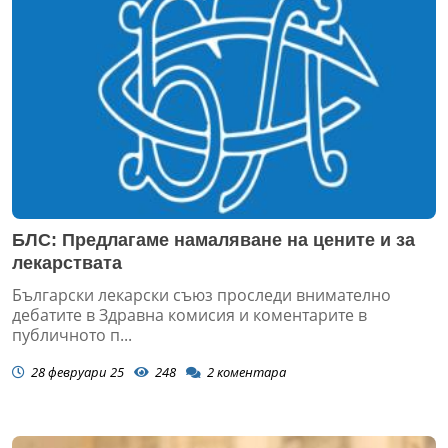
БЛС: Предлагаме намаляване на цените и за
лекарствата
Български лекарски съюз проследи внимателно
дебатите в Здравна комисия и коментарите в
публичното п...
28 февруари 25
248
2
коментара