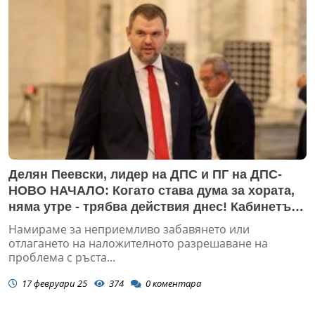
Делян Пеевски, лидер на ДПС и ПГ на ДПС-
НОВО НАЧАЛО: Когато става дума за хората,
няма утре - трябва действия днес! Кабинетът
да не отлага, а да действа за нормализиране
Намираме за неприемливо забавянето или
на цените на храните!
отлагането на наложителното разрешаване на
проблема с ръста...
17 февруари 25
374
0
коментара