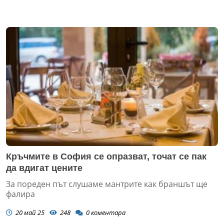
Кръчмите в София се опразват, точат се пак
да вдигат цените
За пореден път слушаме мантрите как браншът ще
фалира
20 май 25
248
0
коментара