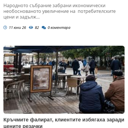
Народното събрание забрани икономически
необоснованото увеличение на потребителските
цени и задълж...
11 юни 26
82
0
коментара
Кръчмите фалират, клиентите избягаха заради
цените резачки