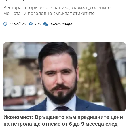
Ресторантьорите са в паника, скриха „солените
менюта“ и поголовно смъкват етикетите
11 май 26
136
0
коментара
Икономист: Връщането към предишните цени
на петрола ще отнеме от 6 до 9 месеца след