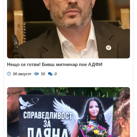
Нещо се готви! Бивш митничар пое АДФИ
06 август
50
0