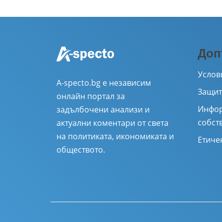
Доп
Услов
A-specto.bg е независим
Защит
онлайн портал за
Инфор
задълбочени анализи и
собст
актуални коментари от света
на политиката, икономиката и
Етиче
обществото.