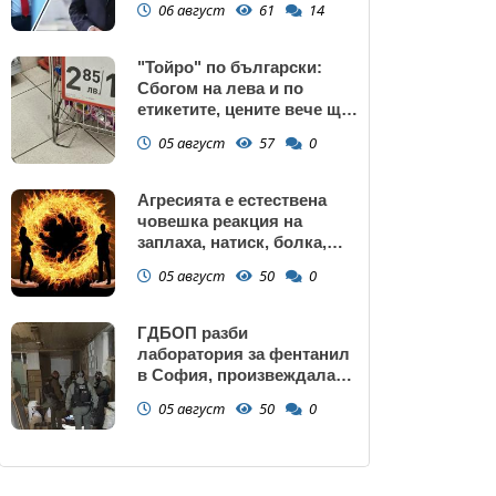
06 август
61
14
запазва
"Тойро" по български:
Сбогом на лева и по
етикетите, цените вече ще
са само в евро
05 август
57
0
Агресията е естествена
човешка реакция на
заплаха, натиск, болка,
унижение, нарушаване на
05 август
50
0
граници или пречка за
постигане на важна цел
ГДБОП разби
лаборатория за фентанил
в София, произвеждала
до 10 кг на ден за страната
05 август
50
0
(снимки)