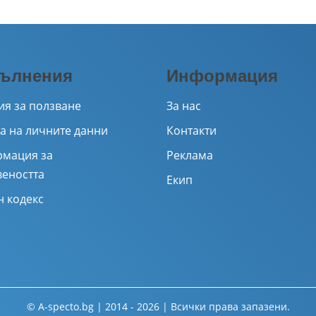
ълнения
Информация
ия за ползване
За нас
а на личните данни
Контакти
мация за
Реклама
веността
Екип
н кодекс
© A-specto.bg | 2014 - 2026 | Всички права запазени.