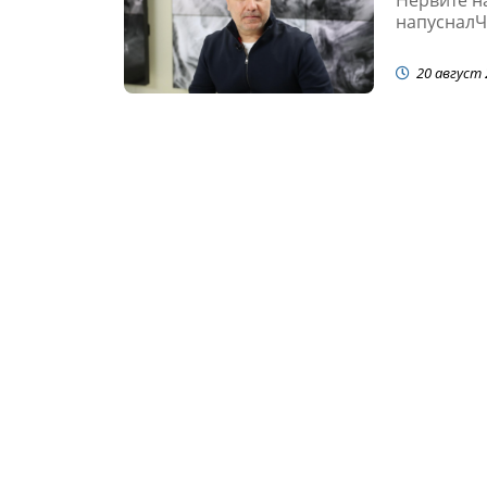
напусналЧу
20 август 