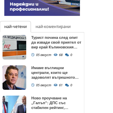
най-четени
най-коментирани
Турист почина след опит
да извади свой приятел от
вир край Къпиновския
манастир
05 август
68
0
Имаме въглищни
централи, които ще
задоволят вътрешното
потребление на ток
05 август
61
0
Ново проучване на
„Галъп“: ДПС със
стабилен рейтинг,
подкрепата към Радев се