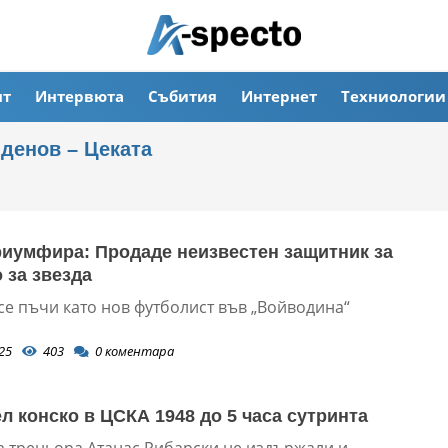
ят
Интервюта
Събития
Интернет
Техниологии
денов – Цеката
риумфира: Продаде неизвестен защитник за
 за звезда
се пъчи като нов футболист във „Войводина“
25
403
0
коментара
ел конско в ЦСКА 1948 до 5 часа сутринта
а треньора Атанас Рибарски не издържали и