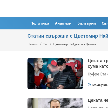
Политика
Анализи
България
Св
Статии свързани с Цветомир Най
Начало
Таг
Цветомир Найденов – Цеката
Цеката т
сума като
Куфре Ета 
09 август 
Цеката ч
Нервите н