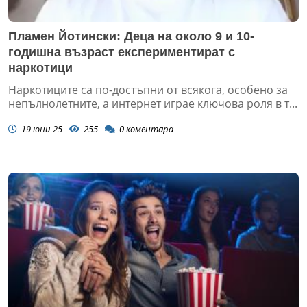
Пламен Йотински: Деца на около 9 и 10-
годишна възраст експериментират с
наркотици
Наркотиците са по-достъпни от всякога, особено за
непълнолетните, а интернет играе ключова роля в т...
19 юни 25
255
0
коментара