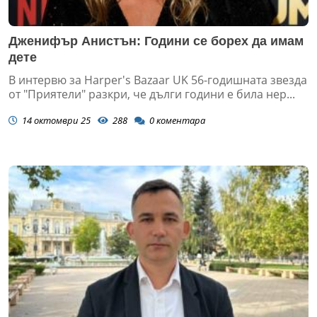
Дженифър Анистън: Години се борех да имам
дете
В интервю за Harper's Bazaar UK 56-годишната звезда
от "Приятели" разкри, че дълги години е била нер...
14 октомври 25
288
0
коментара