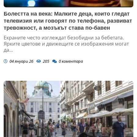
Болестта на века: Малките деца, които гледат
телевизия или говорят по телефона, развиват
тревожност, а мозъкът става по-бавен
Екраните често изглеждат безобидни за бебетата.
Ярките цветове и движещите се изображения могат
да...
04 януари 26
205
0
коментара