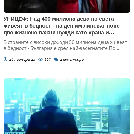
УНИЦЕФ: Над 400 милиона деца по света
живеят в бедност - на ден им липсват поне
две жизнено важни нужди като храна и
безопасни санитарни условия
В страните с високи доходи 50 милиона деца живеят
в бедност - България е сред най-засегнатите По...
20 ноември 25
151
2
коментара