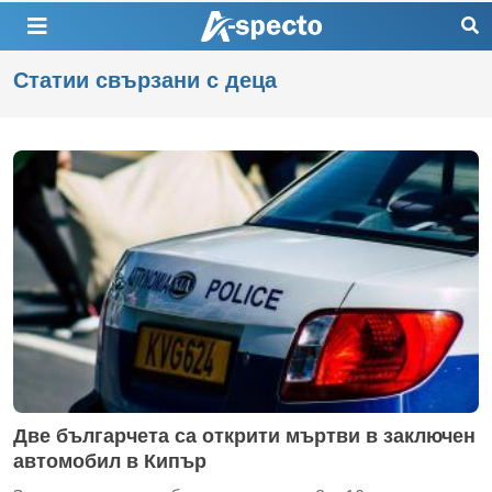
Статии свързани с деца
Две българчета са открити мъртви в заключен
автомобил в Кипър