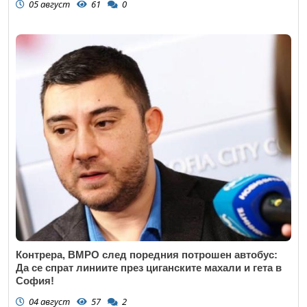
05 август
61
0
Контрера, ВМРО след поредния потрошен автобус:
Да се спрат линиите през циганските махали и гета в
София!
04 август
57
2