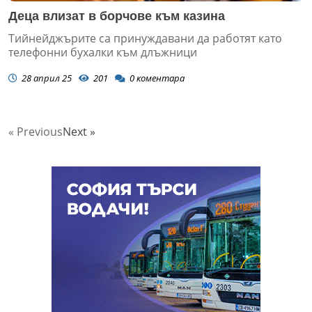
Деца влизат в борчове към казина
Тийнейджърите са принуждавани да работят като
телефонни бухалки към длъжници
28 април 25
201
0
коментара
« Previous
Next »