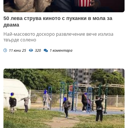
50 лева струва киното с пуканки в мола за
двама
Най-масовото доскоро развлечение вече излиза
твърде солено
11 юни 25
320
1
коментара