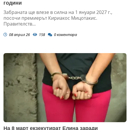
години
Забраната ще влезе в силна на 1 януари 2027 г.,
посочи премиерът Кириакос Мицотакис.
Правителств...
08 април 26
158
0
коментара
На 8 март екзекутират Елина заради