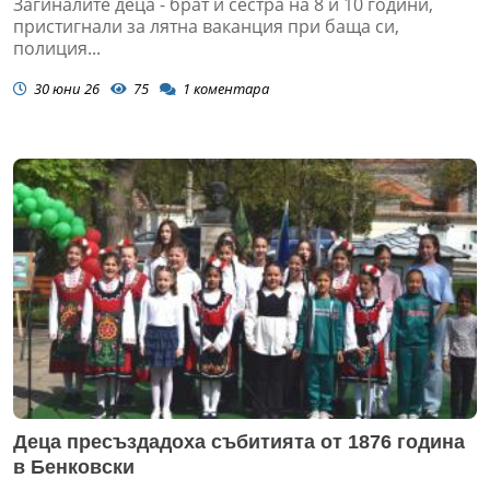
Загиналите деца - брат и сестра на 8 и 10 години,
пристигнали за лятна ваканция при баща си,
полиция...
30 юни 26
75
1
коментара
Деца пресъздадоха събитията от 1876 година
в Бенковски