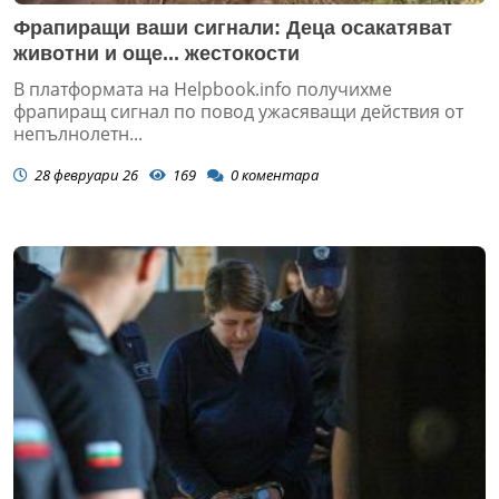
Фрапиращи ваши сигнали: Деца осакатяват
животни и още... жестокости
В платформата на Helpbook.info получихме
фрапиращ сигнал по повод ужасяващи действия от
непълнолетн...
28 февруари 26
169
0
коментара