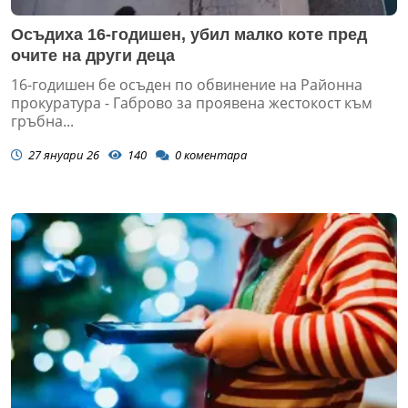
Осъдиха 16-годишен, убил малко коте пред
очите на други деца
16-годишен бе осъден по обвинение на Районна
прокуратура - Габрово за проявена жестокост към
гръбна...
27 януари 26
140
0
коментара