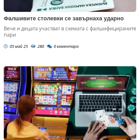
Фалшивите столевки се завърнаха ударно
Вече и децата участват в схемата с фалшифицираните
пари
05 май 25
280
0
коментара