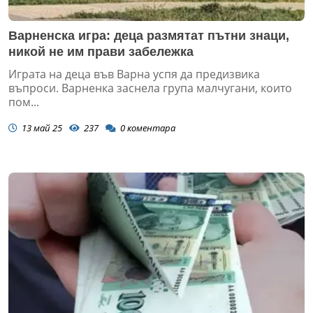
Варненска игра: деца размятат пътни знаци,
никой не им прави забележка
Играта на деца във Варна успя да предизвика
въпроси. Варненка заснела група малчугани, които
пом...
13 май 25
237
0
коментара