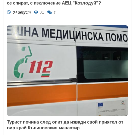
се спират, с изключение АЕЦ "Козлодуй"?
04 август
75
1
Турист почина след опит да извади свой приятел от
вир край Къпиновския манастир