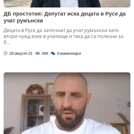
ДБ простотия: Депутат иска децата в Русе да
учат румънски
Децата в Русе да започнат да учат румънски като
втори чужд език в училище и така да са полезни за
б...
20 август 25
309
0
коментара