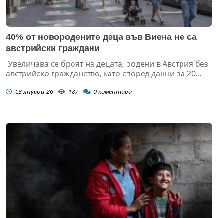
40% от новородените деца във Виена не са
австрийски граждани
Увеличава се броят на децата, родени в Австрия без
австрийско гражданство, като според данни за 20...
03 януари 26
187
0
коментара