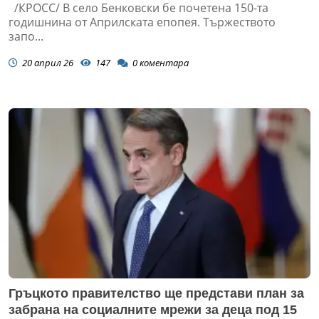
/КРОСС/ В село Бенковски бе почетена 150-та
годишнина от Априлската епопея. Тържеството
запо...
20 април 26
147
0
коментара
Гръцкото правителство ще представи план за
забрана на социалните мрежи за деца под 15