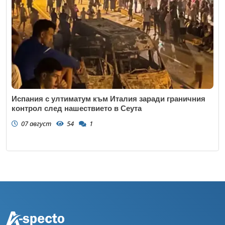
Испания с ултиматум към Италия заради граничния
контрол след нашествието в Сеута
07 август
54
1