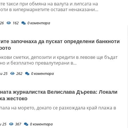
е такси при обмяна на валута и липсата на
ти в хипермаркетите остават ненаказани...
26
162
0
коментара
ите започнаха да пускат определени банкноти
рото
кови сметки, депозити и кредити в левове ще бъдат
о и безплатно превалутирани в...
и 25
262
0
коментара
ната журналистка Велислава Дърева: Локали
ха жестоко
пала на морето, докато се разхождала край плажа в
и 25
367
0
коментара