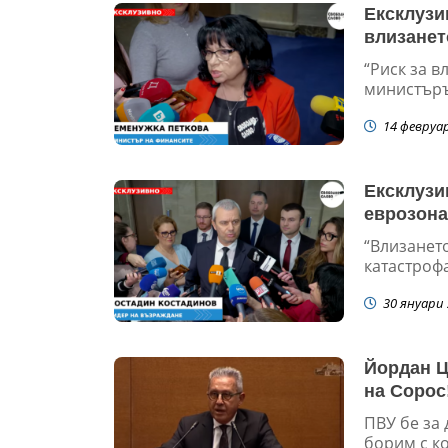
Ексклузи
влизанет
“Риск за в
министъръ
14 февруа
Ексклузи
еврозона
“Влизанет
катастрофа
30 януари 
Йордан Ц
на Сорос
ПВУ бе за 
борим с ко