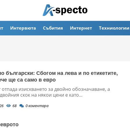
ят
Интервюта
Събития
Интернет
Техниологии
по български: Сбогом на лева и по етикетите,
ече ще са само в евро
т отпада изискването за двойно обозначаване, а
двойния скок на някои цени е като...
26
68
0
коментара
 еврото