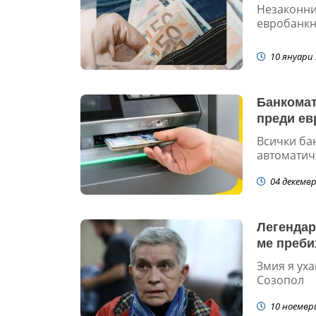
Незаконнит
евробанкно
10 януари 
Банкомат
преди ев
Всички бан
автоматичн
04 декемвр
Легендар
ме преби
Змия я уха
Созопол
10 ноемвр