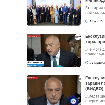
милиард
България 
най-скоро,
16 май 24
Ексклузи
хора, пр
„Не мога д
правосъдна
24 април 2
Ексклузи
заради по
(ВИДЕО)
„Следваща
енергетика