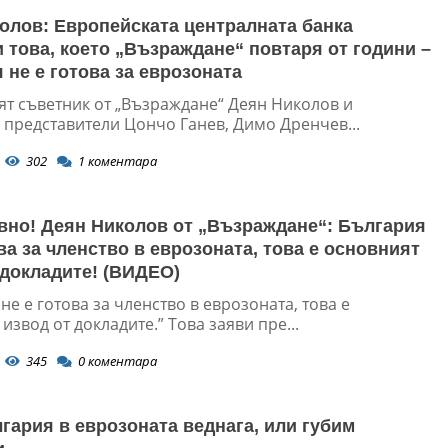
олов: Европейската централната банка
 това, което „Възраждане“ повтаря от години –
 не е готова за еврозоната
т съветник от „Възраждане“ Деян Николов и
 представители Цончо Ганев, Димо Дренчев...
302
1
коментара
вно! Деян Николов от „Възраждане“: България
ва за членство в еврозоната, това е основният
 докладите! (ВИДЕО)
не е готова за членство в еврозоната, това е
извод от докладите.” Това заяви пре...
345
0
коментара
гария в еврозоната веднага, или губим