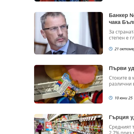
Банкер №
чака Бъл
За странат
степен е г
21 октомв
Първи уд
Стоките в 
различни 
10 юни 25
Гърция у
Средният 
2,7% през