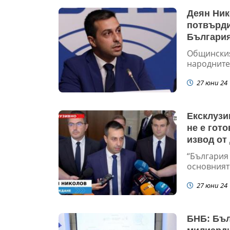
Деян Ник
потвърди
България
Общинския
народните
27 юни 24
Ексклузи
не е гото
извод от
“България 
основният 
27 юни 24
БНБ: Бъл