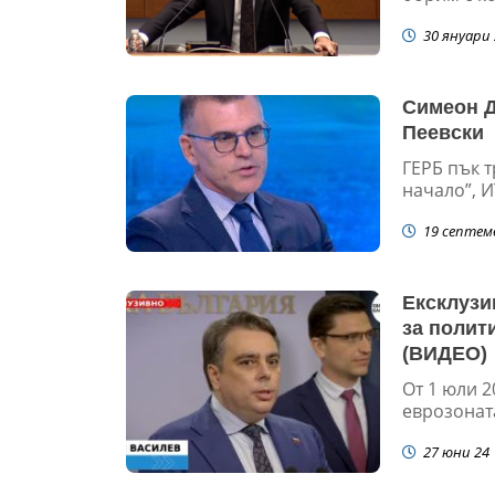
30 януари 
Симеон Дя
Пеевски
ГЕРБ пък 
начало”, И
19 септем
Ексклузи
за полити
(ВИДЕО)
От 1 юли 2
еврозоната
27 юни 24