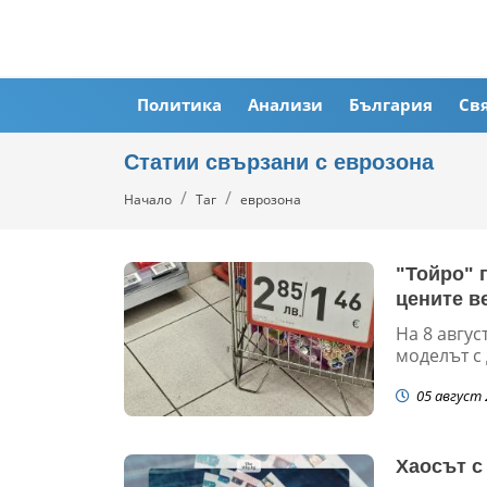
Политика
Анализи
България
Св
Статии свързани с еврозона
Начало
Таг
еврозона
"Тойро" 
цените в
На 8 авгус
моделът с 
05 август 
Хаосът с