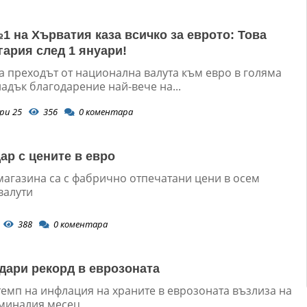
1 на Хърватия каза всичко за еврото: Това
гария след 1 януари!
а преходът от национална валута към евро в голяма
ладък благодарение най-вече на...
ри 25
356
0
коментара
ар с цените в евро
магазина са с фабрично отпечатани цени в осем
валути
388
0
коментара
дари рекорд в еврозоната
темп на инфлация на храните в еврозоната възлиза на
 миналия месец