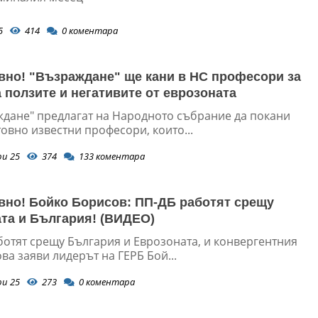
5
414
0
коментара
вно! "Възраждане" ще кани в НС професори за
а ползите и негативите от еврозоната
ждане" предлагат на Народното събрание да покани
овно известни професори, които...
ри 25
374
133
коментара
вно! Бойко Борисов: ПП-ДБ работят срещу
та и България! (ВИДЕО)
ботят срещу България и Еврозоната, и конвергентния
ова заяви лидерът на ГЕРБ Бой...
ри 25
273
0
коментара