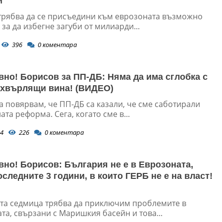
и
трябва да се присъедини към еврозоната възможно
 за да избегне загуби от милиарди...
396
0
коментара
вно! Борисов за ПП-ДБ: Няма да има сглобка с
ехвърлящи вина! (ВИДЕО)
а повярвам, че ПП-ДБ са казали, че сме саботирали
та реформа. Сега, когато сме в...
4
226
0
коментара
вно! Борисов: България не е в Еврозоната,
следните 3 години, в които ГЕРБ не е на власт!
та седмица трябва да приключим проблемите в
та, свързани с Маришкия басейн и това...