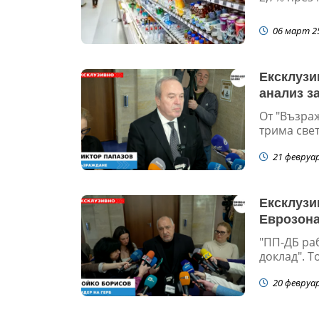
06 март 2
Ексклузи
анализ з
От "Възра
трима свет
21 февруа
Ексклузи
Еврозона
"ПП-ДБ ра
доклад". Т
20 февруа