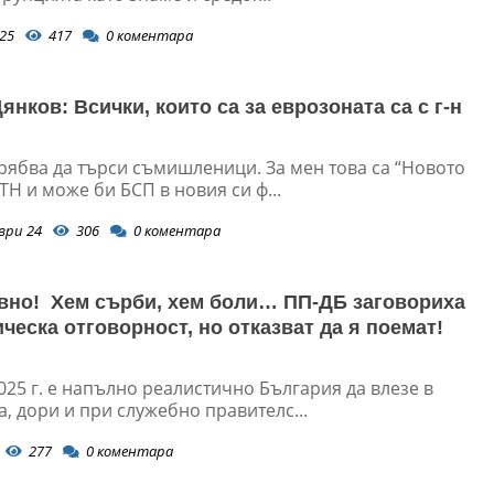
25
417
0
коментара
нков: Всички, които са за еврозоната са с г-н
трябва да търси съмишленици. За мен това са “Новото
ТН и може би БСП в новия си ф...
ври 24
306
0
коментара
вно! Хем сърби, хем боли… ПП-ДБ заговориха
ческа отговорност, но отказват да я поемат!
025 г. е напълно реалистично България да влезе в
, дори и при служебно правителс...
277
0
коментара