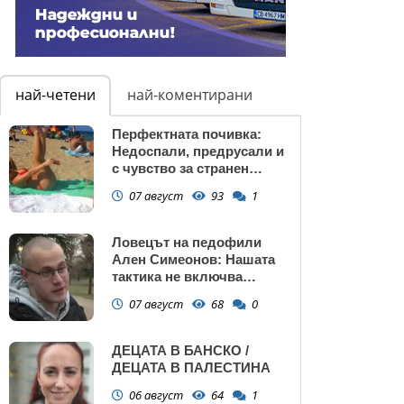
най-четени
най-коментирани
Перфектната почивка:
Недоспали, предрусали и
с чувство за странен
сърбеж
07 август
93
1
Ловецът на педофили
Ален Симеонов: Нашата
тактика не включва
убийства
07 август
68
0
ДЕЦАТА В БАНСКО /
ДЕЦАТА В ПАЛЕСТИНА
06 август
64
1