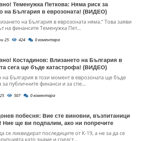
вно! Теменужка Петкова: Няма риск за
о на България в еврозоната! (ВИДЕО)
лизането на България в еврозоната няма.” Това заяви
т на финансите Теменужка Пет...
ри 25
424
0
коментара
вно! Костадинов: Влизането на България в
та сега ще бъде катастрофа! (ВИДЕО)
о на България в този момент в еврозоната ще бъде
 за публичните финанси и за спе...
25
507
0
коментара
онев побесня: Вие сте виновни, възпитаници
! Ние ще ви подпалим, ако ни попречите
да се ликвидират последиците от К-19, а не за да се
рупцията като знаме и средст...