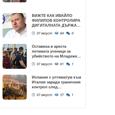
ВИЖТЕ КАК ИВАЙЛО
ФИЛИПОВ КОНТРОЛИРА
ДИГИТАЛНАТА ДЪРЖАВА
ЗАД ГЪРБА НА
07 август
64
0
ПРАВИТЕЛСТВОТО?
(РАЗСЛЕДВАНЕ)
Оставиха в ареста
петимата ученици за
убийството на Младежкия
хълм: Измъчвали Георги
07 август
61
1
час, гаврили се с него и го
обрали
Испания с ултиматум към
Италия заради граничния
контрол след
нашествието в Сеута
07 август
57
1