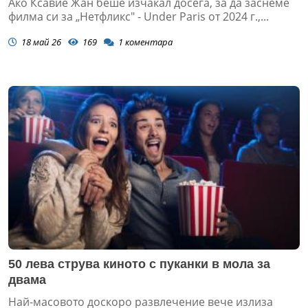
Ако Ксавие Жан беше изчакал досега, за да заснеме
филма си за „Нетфликс" - Under Paris от 2024 г.,...
18 май 26
169
1
коментара
50 лева струва киното с пуканки в мола за
двама
Най-масовото доскоро развлечение вече излиза