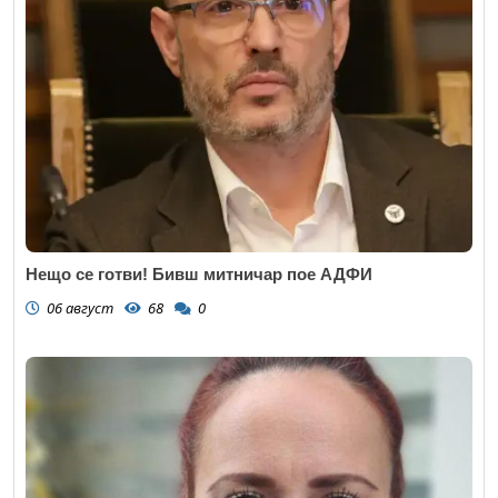
Нещо се готви! Бивш митничар пое АДФИ
06 август
68
0