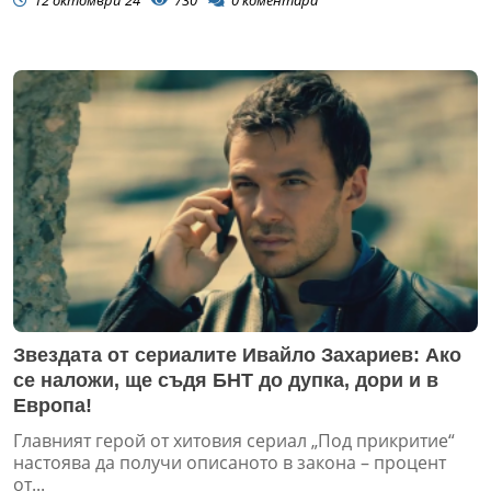
12 октомври 24
730
0
коментара
Звездата от сериалите Ивайло Захариев: Ако
се наложи, ще съдя БНТ до дупка, дори и в
Европа!
Главният герой от хитовия сериал „Под прикритие“
настоява да получи описаното в закона – процент
от...