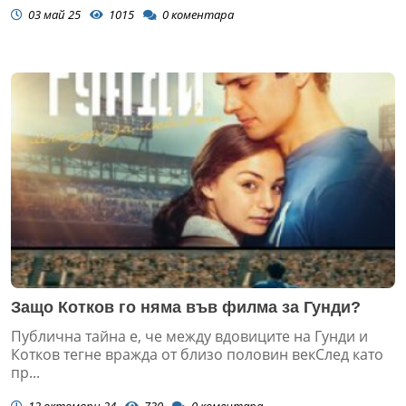
03 май 25
1015
0
коментара
Защо Котков го няма във филма за Гунди?
Публична тайна е, че между вдовиците на Гунди и
Котков тегне вражда от близо половин векСлед като
пр...