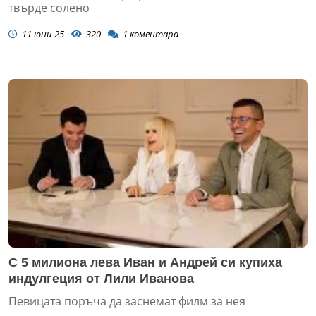
твърде солено
11 юни 25
320
1
коментара
С 5 милиона лева Иван и Андрей си купиха
индулгеция от Лили Иванова
Певицата поръча да заснемат филм за нея