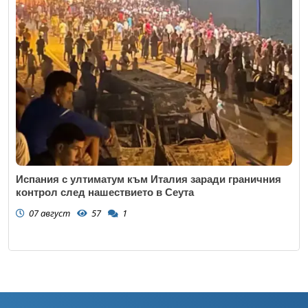
Испания с ултиматум към Италия заради граничния
контрол след нашествието в Сеута
07 август
57
1