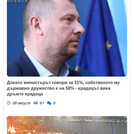
Докато министърът говори за 31%, собственото му
държавно дружество е на 58% - крадецът вика
дръжте крадеца
08 август
61
0