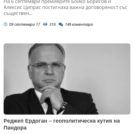
На 6 септември премиерите Бойко Борисов и
Алексис Ципрас постигнаха важна договореност със
съществен...
09 септември 17
316
149
коментара
Реджеп Ердоган – геополитическа кутия на
Пандора