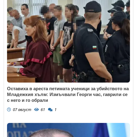
Оставиха в ареста петимата ученици за убийството на
Младежкия хълм: Измъчвали Георги час, гаврили се
с него и го обрали
07 август
61
1