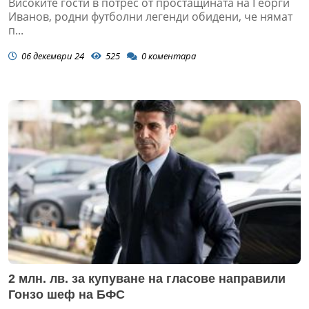
Високите гости в потрес от простащината на Георги
Иванов, родни футболни легенди обидени, че нямат
п...
06 декември 24
525
0
коментара
2 млн. лв. за купуване на гласове направили
Гонзо шеф на БФС