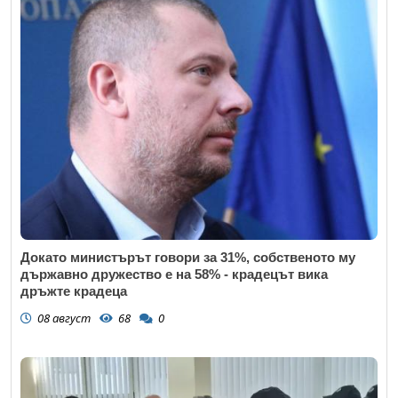
Докато министърът говори за 31%, собственото му
държавно дружество е на 58% - крадецът вика
дръжте крадеца
08 август
68
0