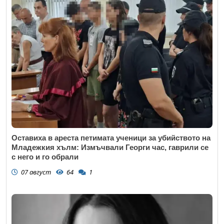
Оставиха в ареста петимата ученици за убийството на
Младежкия хълм: Измъчвали Георги час, гаврили се
с него и го обрали
07 август
64
1