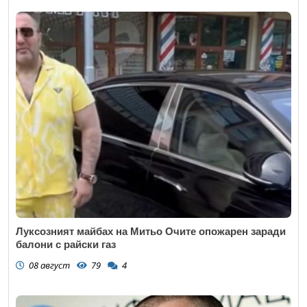
Луксозният майбах на Митьо Очите опожарен заради
балони с райски газ
08 август
79
4