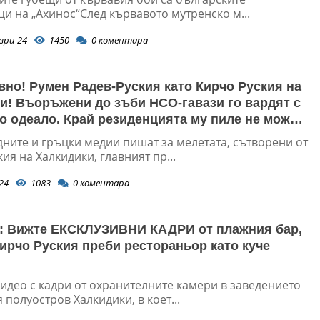
и на „Ахинос“След кървавото мутренско м...
ври 24
1450
0
коментара
вно! Румен Радев-Руския като Кирчо Руския на
и! Въоръжени до зъби НСО-гавази го вардят с
о одеало. Край резиденцията му пиле не може
ръкне (СНИМКИ)
дните и гръцки медии пишат за мелетата, сътворени от
ия на Халкидики, главният пр...
24
1083
0
коментара
 Вижте ЕКСКЛУЗИВНИ КАДРИ от плажния бар,
Кирчо Руския преби рестораньор като куче
идео с кадри от охранителните камери в заведението
 полуостров Халкидики, в коет...