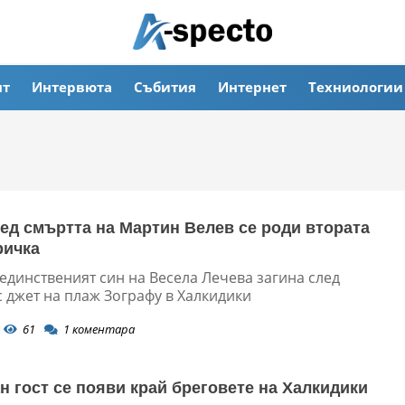
ят
Интервюта
Събития
Интернет
Техниологии
лед смъртта на Мартин Велев се роди втората
ричка
единственият син на Весела Лечева загина след
 джет на плаж Зографу в Халкидики
61
1
коментара
н гост се появи край бреговете на Халкидики