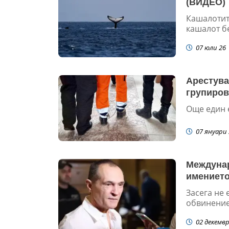
(ВИДЕО)
Кашалотит
кашалот бе
07 юли 26
Арестува
групиров
Още един 
07 януари 
Междунар
имението
Засега не 
обвинение 
02 декемвр