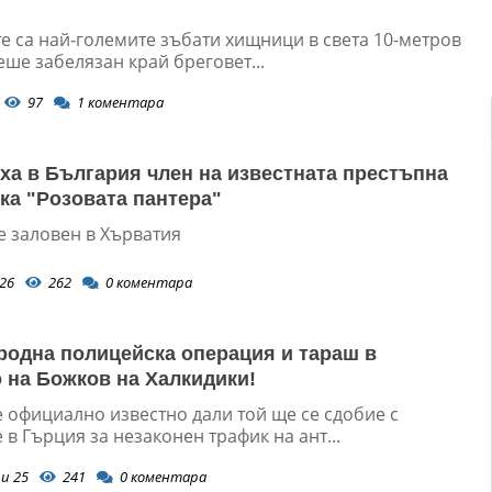
е са най-големите зъбати хищници в света 10-метров
ше забелязан край бреговет...
97
1
коментара
ха в България член на известната престъпна
ка "Розовата пантера"
е заловен в Хърватия
26
262
0
коментара
одна полицейска операция и тараш в
 на Божков на Халкидики!
е официално известно дали той ще се сдобие с
в Гърция за незаконен трафик на ант...
и 25
241
0
коментара