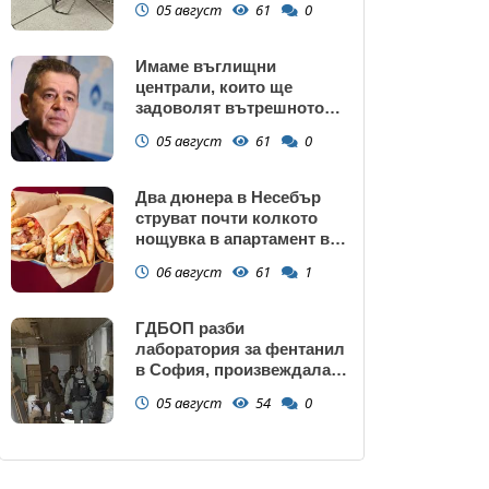
05 август
61
0
Имаме въглищни
централи, които ще
задоволят вътрешното
потребление на ток
05 август
61
0
Два дюнера в Несебър
струват почти колкото
нощувка в апартамент в
Поморие
06 август
61
1
ГДБОП разби
лаборатория за фентанил
в София, произвеждала
до 10 кг на ден за страната
05 август
54
0
(снимки)