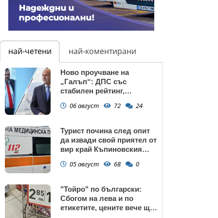
най-четени
най-коментирани
Ново проучване на
„Галъп“: ДПС със
стабилен рейтинг,
подкрепата към Радев се
06 август
72
24
запазва
Турист почина след опит
да извади свой приятел от
вир край Къпиновския
манастир
05 август
68
0
"Тойро" по български:
Сбогом на лева и по
етикетите, цените вече ще
са само в евро