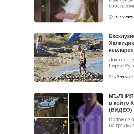
собствениц
01 септем
Ексклузи
Халкидик
кевларен
да прехв
Докато ро
Кирчо Руск
19 август 
МЪЛНИЯ:
в който 
(ВИДЕО)
Появи се в
на гръцкия