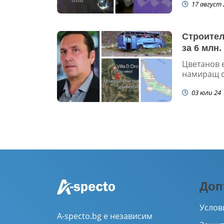
17 август 
Строител
за 6 млн.
Цветанов е
намиращ се
03 юли 24
Доп
Услов
A-specto.bg е независим