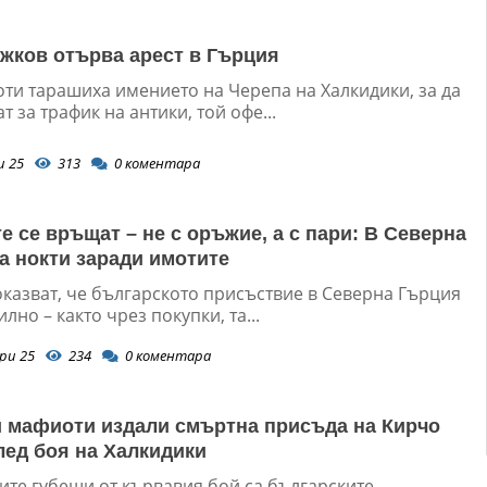
жков отърва арест в Гърция
ти тарашиха имението на Черепа на Халкидики, за да
т за трафик на антики, той офе...
и 25
313
0
коментара
е се връщат – не с оръжие, а с пари: В Северна
а нокти заради имотите
оказват, че българското присъствие в Северна Гърция
илно – както чрез покупки, та...
ри 25
234
0
коментара
 мафиоти издали смъртна присъда на Кирчо
лед боя на Халкидики
ите губещи от кървавия бой са българските