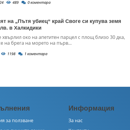
24
489
0
коментара
ят на „Пътя убиец“ край Своге си купува земя
 лв. в Халкидики
 хвърлил око на апетитен парцел с площ близо 30 дка,
 на брега на морето на първ...
1198
1
коментара
ълнения
Информация
ия за ползване
За нас