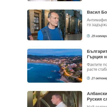
Васил Бо
Антимафио
го задържа
29 ноемвр
Българит
Гърция н
Фактите п
расте стаб
21 октомв
Албански
Руския с
Най-голем