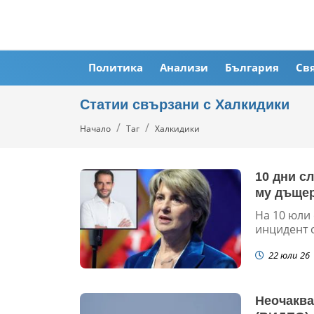
Политика
Анализи
България
Св
Статии свързани с Халкидики
Начало
Таг
Халкидики
10 дни с
му дъще
На 10 юли 
инцидент с
22 юли 26
Неочаква