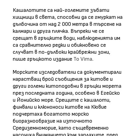
Кашалотите са най-големите зъбати
хищници в света, способни да се гмуркат на
дълбочина от над 2 000 метра в търсене на
калмари и друга плячка. Въпреки че се
срещат в гръцките води, наблюденията им
са сравнително редки и обикновено се
случват в по-дълбоки крайбрежни зони,
пише гръцкото издание
To Vima
.
Морските изследователи са документирали
нарастващ брой съобщения за китове и
други големи китоподобни в гръцки морета
през последната година, особено в Егейско
и Йонийско море. Срещите с кашалоти,
финвали и клюноноси китове на Кювие
подчертаха богатото морско
биоразнообразие на източното
Средиземноморие, като същевременно
насочиха вниманието към заплахите, пред