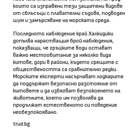
които са изправени тези защитени видове
от сблъсъци с плавателни съдове, подводен
шум и замърсяване на морската среда.
Последното наблюдение край Халкидики
допълва нарастващия брой наблюдения,
показващи, че гръцките води остават
важно местообитание за няколко вида
китове, дори в райони, където срещите с
обществеността са сравнително редки.
Морските експерти насърчават лодкарите
да поддържат безопасно разстояние от
китовете и да избягват безпокоенето на
животните, което им позволява да
продължат естественото си поведение
необезпокоявано.
trud.bg