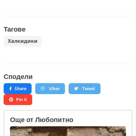
Тагове
Халкидики
Сподели
Share
Viber
Tweet
Pin it
Oще от Любопитно