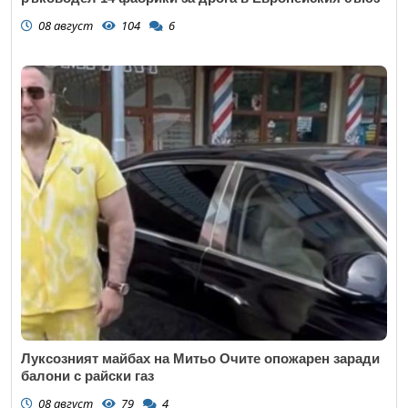
08 август
104
6
Откажи
Луксозният майбах на Митьо Очите опожарен заради
балони с райски газ
08 август
79
4