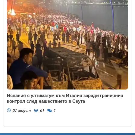
Испания с ултиматум към Италия заради граничния
контрол след нашествието в Сеута
07 август
61
1