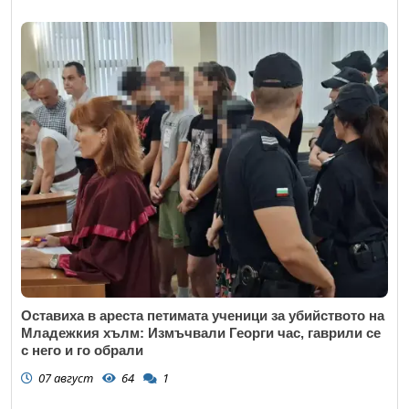
Оставиха в ареста петимата ученици за убийството на
Младежкия хълм: Измъчвали Георги час, гаврили се
с него и го обрали
07 август
64
1