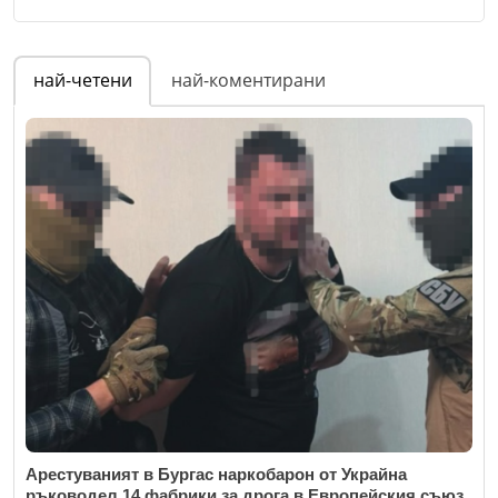
Име
*
най-четени
най-коментирани
Email
Коментар
*
Арестуваният в Бургас наркобарон от Украйна
ръководел 14 фабрики за дрога в Европейския съюз