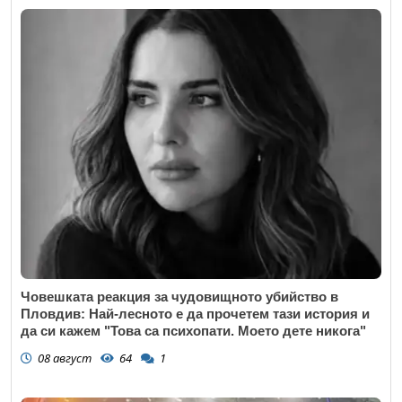
Човешката реакция за чудовищното убийство в
Пловдив: Най-лесното е да прочетем тази история и
да си кажем "Това са психопати. Моето дете никога"
08 август
64
1