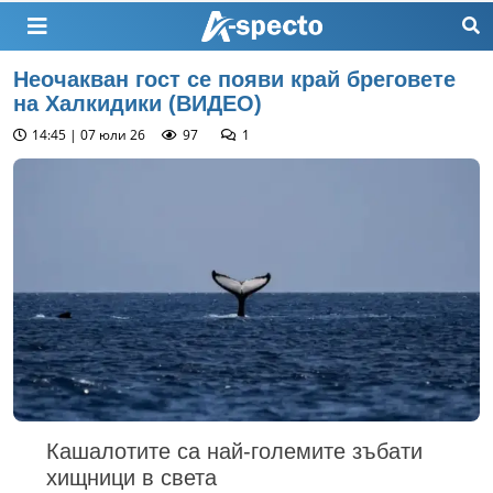
Неочакван гост се появи край бреговете
на Халкидики (ВИДЕО)
14:45 | 07 юли 26
97
1
Кашалотите са най-големите зъбати
хищници в света