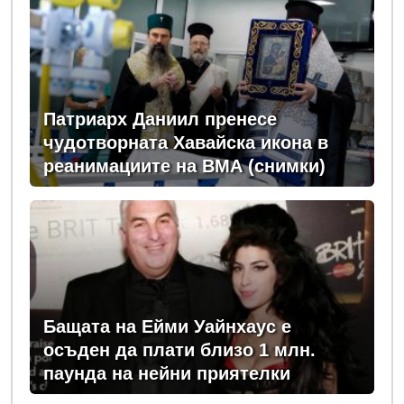
Патриарх Даниил пренесе
чудотворната Хавайска икона в
реанимациите на ВМА (снимки)
Бащата на Ейми Уайнхаус е
осъден да плати близо 1 млн.
паунда на нейни приятелки