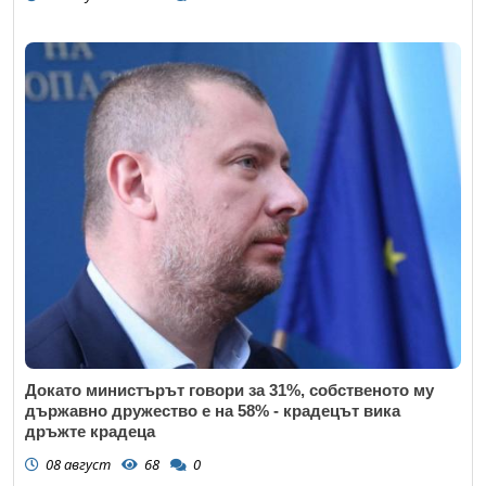
Докато министърът говори за 31%, собственото му
държавно дружество е на 58% - крадецът вика
дръжте крадеца
08 август
68
0