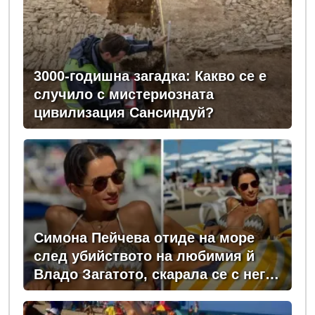
3000-годишна загадка: Какво се е
случило с мистериозната
цивилизация Сансиндуй?
Симона Пейчева отиде на море
след убийството на любимия й
Владо Загатото, скарала се с него
за пари