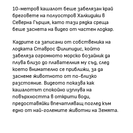
10-метров кашалот беше забелязан край
бреговете на полуостров Халкидики в
Северна Гърция, като тази рядка среща
беше заснета на видео от частен лодкар.
Кадрите са записани от собственика на
лодката Ставрос Филипидис, който
забеляза огромното морско бозайник да
плува близо до плавателния му съд, след
което внимателно се приближи, за да
заснеме животното от по-близко
разстояние. Видеото показва как
кашалотът спокойно изплува на
повърхността в открити води,
предоставяйки впечатляващ поглед към
едно от най-големите животни на Земята.