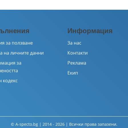
ълнения
Информация
ия за ползване
За нас
а на личните данни
Контакти
мация за
Реклама
веността
Екип
н кодекс
© A-specto.bg | 2014 - 2026 | Всички права запазени.