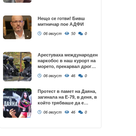
Нещо се готви! Бивш
митничар пое АДФИ
06 август
50
0
Арестуваха международен
наркобос в наш курорт на
морето, прекарвал дрога
от Украйна към ЕС
06 август
46
0
Протест в памет на Даяна,
загинала на Е-79, в деня, в
който трябваше да е
сватбата ѝ (снимки)
06 август
46
0