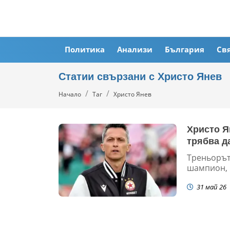
Политика
Анализи
България
Св
Статии свързани с Христо Янев
Начало
Таг
Христо Янев
Христо Я
трябва д
Треньорът 
шампион, в
31 май 26