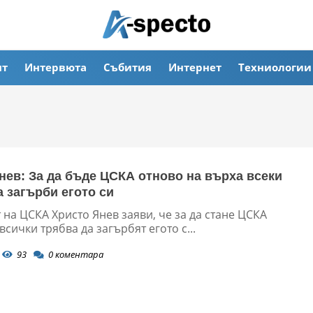
ят
Интервюта
Събития
Интернет
Техниологии
нев: За да бъде ЦСКА отново на върха всеки
а загърби егото си
на ЦСКА Христо Янев заяви, че за да стане ЦСКА
сички трябва да загърбят егото с...
93
0
коментара