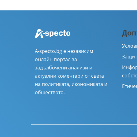
Доп
Услов
A-specto.bg е независим
Защит
онлайн портал за
Инфор
задълбочени анализи и
собст
актуални коментари от света
на политиката, икономиката и
Етиче
обществото.