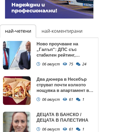
най-четени
най-коментирани
Ново проучване на
„Галъп“: ДПС със
стабилен рейтинг,
подкрепата към Радев се
06 август
75
24
запазва
Два дюнера в Несебър
струват почти колкото
нощувка в апартамент в
Поморие
06 август
61
1
ДЕЦАТА В БАНСКО /
ДЕЦАТА В ПАЛЕСТИНА
06 август
61
1