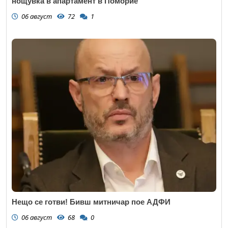
нощувка в апартамент в Поморие
06 август
72
1
Нещо се готви! Бивш митничар пое АДФИ
06 август
68
0