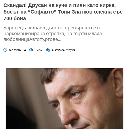
Скандал! Друсан на куче и пиян като кирка,
босът на “Софавто” Тони Златков олекна със
700 бона
Баровецът копаел дъното, превърнал се в
наркоманизирана отрепка, но върти млада
любовницаАвтотъргове...
07 юни 24
2898
0
коментара