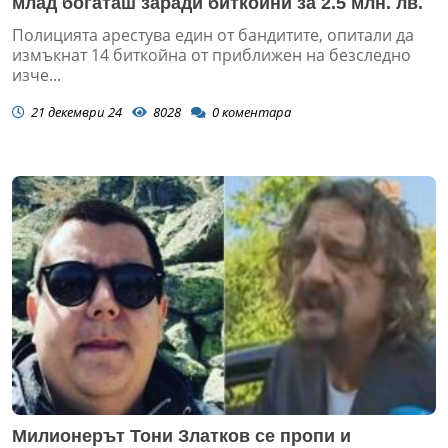
млад богаташ заради биткойни за 2.5 млн. лв.
Полицията арестува един от бандитите, опитали да
измъкнат 14 биткойна от приближен на безследно
изче...
21 декември 24
8028
0
коментара
Милионерът Тони Златков се пропи и