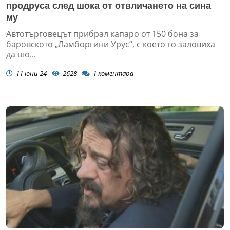
продруса след шока от отвличането на сина
му
Автотърговецът прибрал капаро от 150 бона за
баровското „Ламборгини Урус“, с което го заловиха
да шо...
11 юни 24
2628
1
коментара