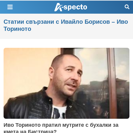
Статии свързани с Ивайло Борисов – Иво
Ториното
Иво Ториното пратил мутрите с бухалки за
кмета на Бистрица?