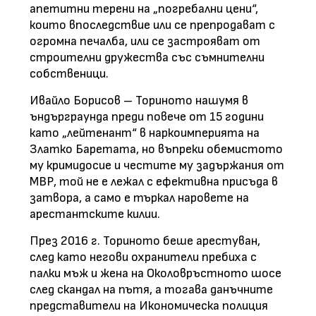
апетитни терени на „погребални цени“,
които впоследствие или се препродават с
огромна печалба, или се застрояват от
строителни дружества със съмнителни
собственици.
Ивайло Борисов – Ториното нашумя в
ъндърграунда преди повече от 15 години
като „лейтенант“ в наркоимперията на
Златко Баретата, но въпреки обемистото
му кримидосие и честите му задържания от
МВР, той не е лежал с ефективна присъда в
затвора, а само е търкал наровете на
арестантските килии.
През 2016 г. Ториното беше арестуван,
след като негови охранители пребиха с
палки мъж и жена на Околовръстното шосе
след скандал на пътя, а тогава данъчните
представители на Икономическа полиция