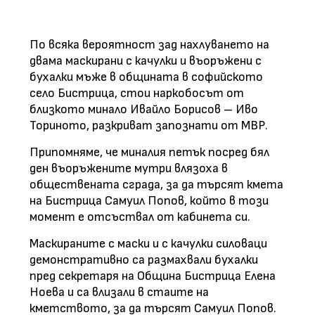
По всяка вероятност зад нахлуването на
двама маскирани с качулки и въоръжени с
бухалки мъже в общината в софийското
село Бистрица, стои наркобосът от
близкото минало Ивайло Борисов – Иво
Ториното, разкриват запознати от МВР.
Припомняме, че миналия петък посред бял
ден въоръжените мутри влязоха в
обществената сграда, за да търсят кмета
на Бистрица Самуил Попов, който в този
момент е отсъствал от кабинета си.
Маскираните с маски и с качулки силоваци
демонстративно са размахвали бухалки
пред секретаря на Община Бистрица Елена
Ноева и са влизали в стаите на
кметството, за да търсят Самуил Попов.