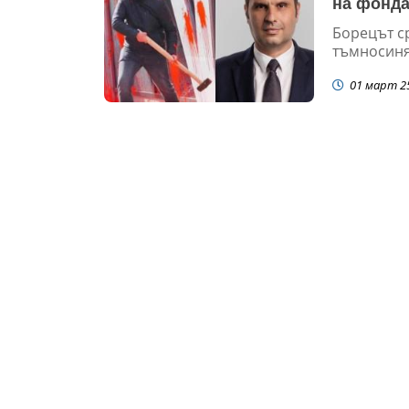
на фонда
Борецът с
тъмносиня
01 март 2