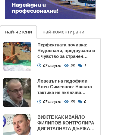
най-четени
най-коментирани
Перфектната почивка:
Недоспали, предрусали и
с чувство за странен
сърбеж
07 август
93
1
Ловецът на педофили
Ален Симеонов: Нашата
тактика не включва
убийства
07 август
68
0
ВИЖТЕ КАК ИВАЙЛО
ФИЛИПОВ КОНТРОЛИРА
ДИГИТАЛНАТА ДЪРЖАВА
ЗАД ГЪРБА НА