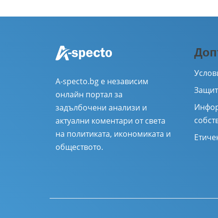
Доп
Услов
A-specto.bg е независим
Защит
онлайн портал за
Инфор
задълбочени анализи и
собст
актуални коментари от света
на политиката, икономиката и
Етиче
обществото.