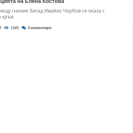
цията на Елена Костова
рещу гнилия Запад Ивайло Чорбов се оказа с
 кръв
5
1245
0
коментара