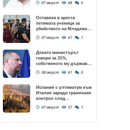
07 август
68
0
ПРАВИТЕЛСТВОТО?
(РАЗСЛЕДВАНЕ)
Оставиха в ареста
петимата ученици за
убийството на Младежкия
хълм: Измъчвали Георги
07 август
61
1
час, гаврили се с него и го
обрали
Докато министърът
говори за 31%,
собственото му държавно
дружество е на 58% -
08 август
61
0
крадецът вика дръжте
крадеца
Испания с ултиматум към
Италия заради граничния
контрол след
нашествието в Сеута
07 август
57
1