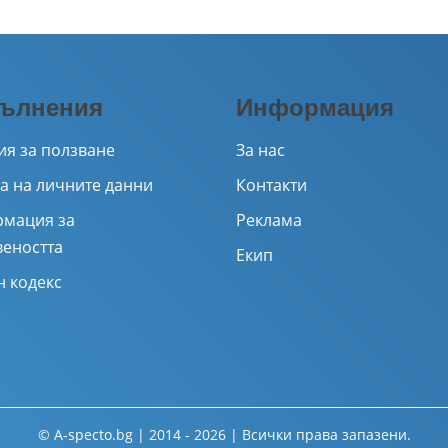
ълнения
Информация
ия за ползване
За нас
а на личните данни
Контакти
мация за
Реклама
веността
Екип
н кодекс
© A-specto.bg | 2014 - 2026 | Всички права запазени.