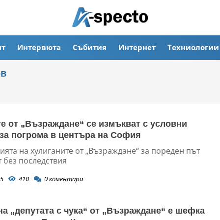
ят
Интервюта
Събития
Интернет
Техниологии
ов
е от „Възраждане“ се измъкват с условни
за погрома в центъра на София
ията на хулиганите от „Възраждане“ за пореден път
т без последствия
5
410
0
коментара
на „депутата с чука“ от „Възраждане“ е шефка