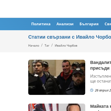
Политика
Анализи
България
Св
Статии свързани с Ивайло Чорб
Начало
Таг
Ивайло Чорбов
Вандалит
присъди 
Изстъплен
ще остана
26 април 2
Майката 