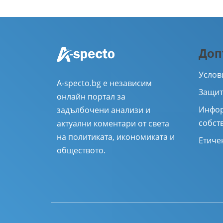
Доп
Услов
A-specto.bg е независим
Защит
онлайн портал за
Инфор
задълбочени анализи и
собст
актуални коментари от света
на политиката, икономиката и
Етиче
обществото.