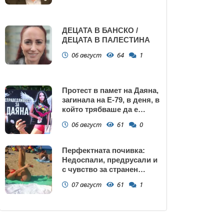
ДЕЦАТА В БАНСКО /
ДЕЦАТА В ПАЛЕСТИНА
06 август
64
1
Протест в памет на Даяна,
загинала на Е-79, в деня, в
който трябваше да е
сватбата ѝ (снимки)
06 август
61
0
Перфектната почивка:
Недоспали, предрусали и
с чувство за странен
сърбеж
07 август
61
1