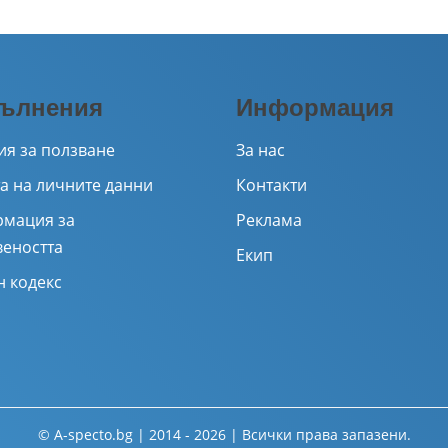
ълнения
Информация
ия за ползване
За нас
а на личните данни
Контакти
мация за
Реклама
веността
Екип
н кодекс
© A-specto.bg | 2014 - 2026 | Всички права запазени.