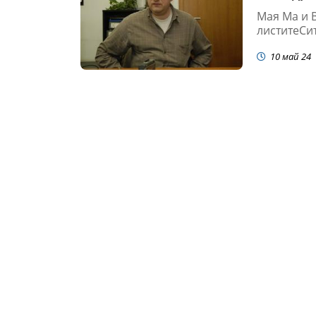
Мая Ма и 
листитеСит
10 май 24