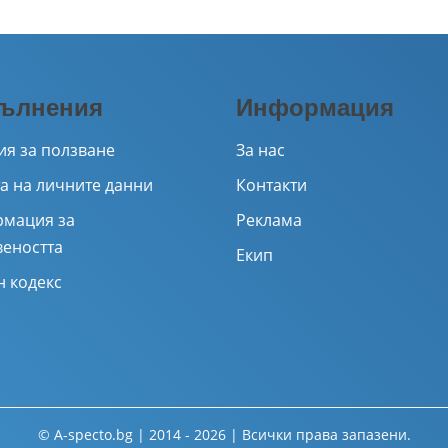
ълнения
Информация
ия за ползване
За нас
а на личните данни
Контакти
мация за
Реклама
веността
Екип
н кодекс
© A-specto.bg | 2014 - 2026 | Всички права запазени.