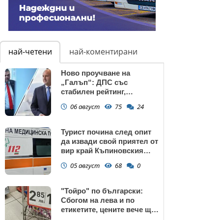
най-четени
най-коментирани
Ново проучване на
„Галъп“: ДПС със
стабилен рейтинг,
подкрепата към Радев се
06 август
75
24
запазва
Турист почина след опит
да извади свой приятел от
вир край Къпиновския
манастир
05 август
68
0
"Тойро" по български:
Сбогом на лева и по
етикетите, цените вече ще
са само в евро