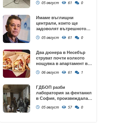
05 август
61
0
Имаме въглищни
централи, които ще
задоволят вътрешното
потребление на ток
05 август
61
0
Два дюнера в Несебър
струват почти колкото
нощувка в апартамент в
Поморие
06 август
61
1
ГДБОП разби
лаборатория за фентанил
в София, произвеждала
до 10 кг на ден за страната
05 август
57
0
(снимки)