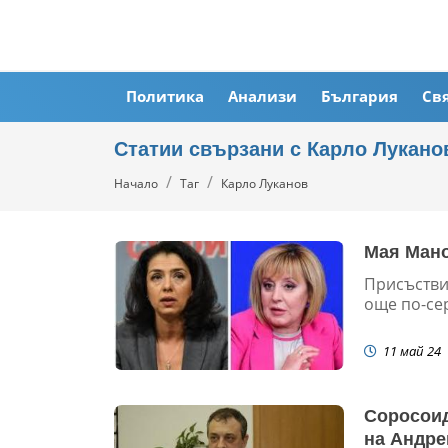
Политика
Анализи
България
Св
Статии свързани с Карло Лукано
Начало
Таг
Карло Луканов
Мая Мано
Присъстви
още по-сер
11 май 24
Соросоид
на Андре