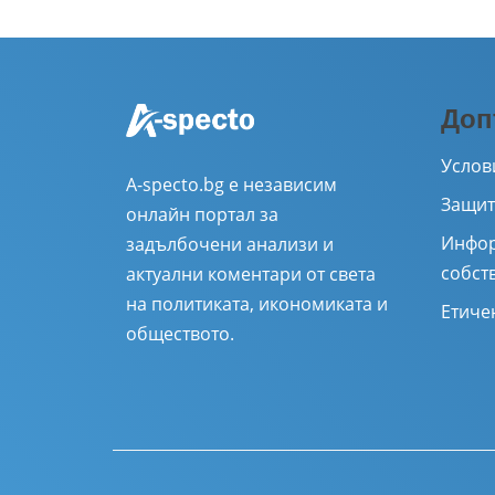
Доп
Услов
A-specto.bg е независим
Защит
онлайн портал за
Инфор
задълбочени анализи и
собст
актуални коментари от света
на политиката, икономиката и
Етиче
обществото.