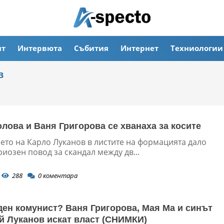
ят
Интервюта
Събития
Интернет
Техниологии
в
лова и Ваня Григорова се хванаха за косите
ето на Карло Луканов в листите на формацията дало
иозен повод за скандал между дв...
288
0
коментара
ен комунист? Ваня Григорова, Мая Ма и синът
й Луканов искат власт (СНИМКИ)