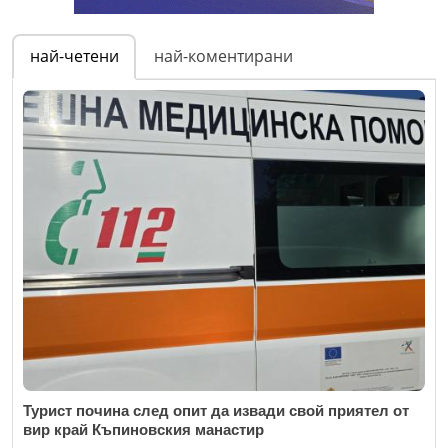
най-четени
най-коментирани
Турист почина след опит да извади свой приятел от
вир край Къпиновския манастир