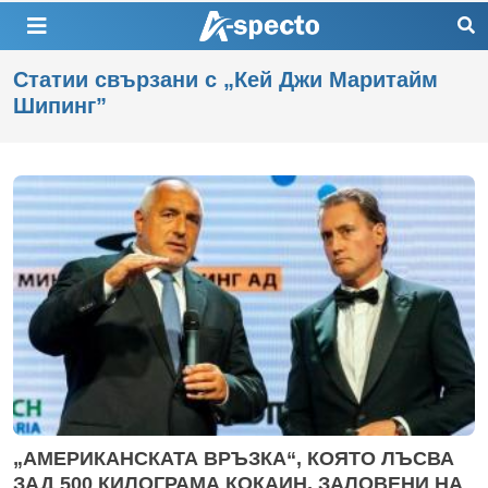
Статии свързани с „Кей Джи Маритайм
Шипинг”
„АМЕРИКАНСКАТА ВРЪЗКА“, КОЯТО ЛЪСВА
ЗАД 500 КИЛОГРАМА КОКАИН, ЗАЛОВЕНИ НА