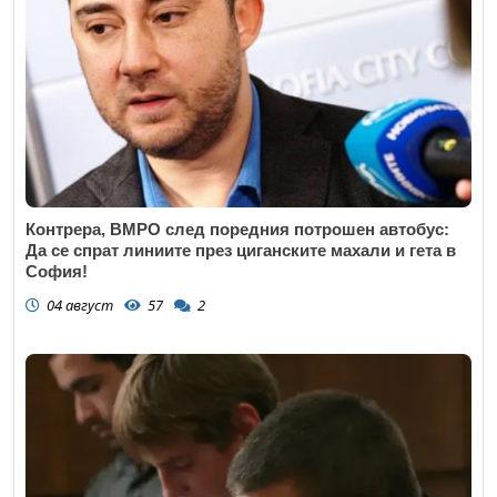
Контрера, ВМРО след поредния потрошен автобус:
Да се спрат линиите през циганските махали и гета в
София!
04 август
57
2