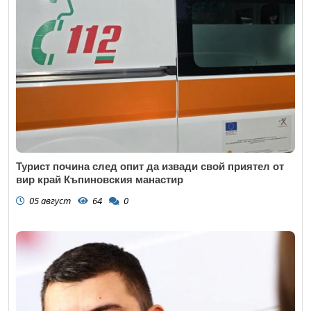
Турист почина след опит да извади свой приятел от
вир край Къпиновския манастир
05 август
64
0