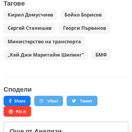
Тагове
Кирил Домусчиев
Бойко Борисов
Сергей Станишев
Георги Първанов
Министерство на транспорта
„Кей Джи Маритайм Шипинг”
БМФ
Сподели
Share
Viber
Tweet
Pin it
Oще от Анализи