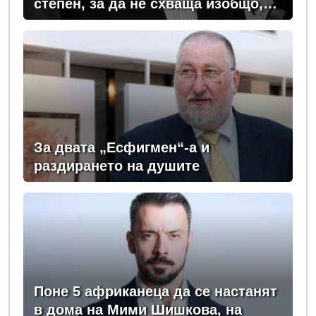
степен, за да не схваща изобщо,
какви хора се упражняват с него
За двата „Есфигмен“-а и
раздирането на душите
Поне 5 африканеца да се настанят
в дома на Мими Шишкова, на