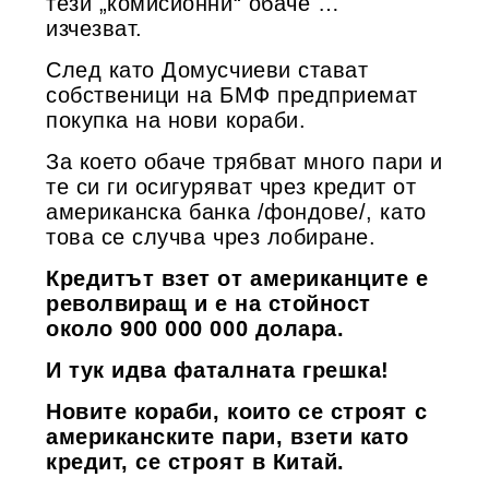
тези „комисионни“ обаче …
изчезват.
След като Домусчиеви стават
собственици на БМФ предприемат
покупка на нови кораби.
За което обаче трябват много пари и
те си ги осигуряват чрез кредит от
американска банка /фондове/, като
това се случва чрез лобиране.
Кредитът взет от американците е
револвиращ и е на стойност
около 900 000 000 долара.
И тук идва фаталната грешка!
Новите кораби, които се строят с
американските пари, взети като
кредит, се строят в Китай.