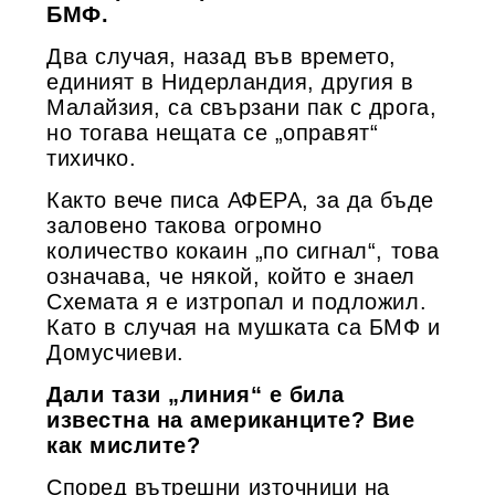
БМФ.
Два случая, назад във времето,
единият в Нидерландия, другия в
Малайзия, са свързани пак с дрога,
но тогава нещата се „оправят“
тихичко.
Както вече писа АФЕРА, за да бъде
заловено такова огромно
количество кокаин „по сигнал“, това
означава, че някой, който е знаел
Схемата я е изтропал и подложил.
Като в случая на мушката са БМФ и
Домусчиеви.
Дали тази „линия“ е била
известна на американците? Вие
как мислите?
Според вътрешни източници на