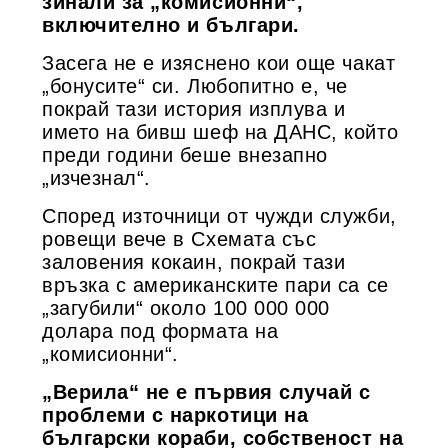
зинали за „комисионни“,
включително и българи.
Засега не е изяснено кои още чакат
„бонусите“ си. Любопитно е, че
покрай тази история изплува и
името на бивш шеф на ДАНС, който
преди години беше внезапно
„изчезнал“.
Според източници от чужди служби,
ровещи вече в Схемата със
заловения кокаин, покрай тази
връзка с американските пари са се
„загубили“ около 100 000 000
долара под формата на
„комисионни“.
„Верила“ не е първия случай с
проблеми с наркотици на
български кораби, собственост на