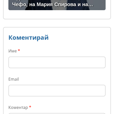
Чефо, на Мария Спирова и на
Христо Комарницки
Коментирай
Име
*
Email
Коментар
*