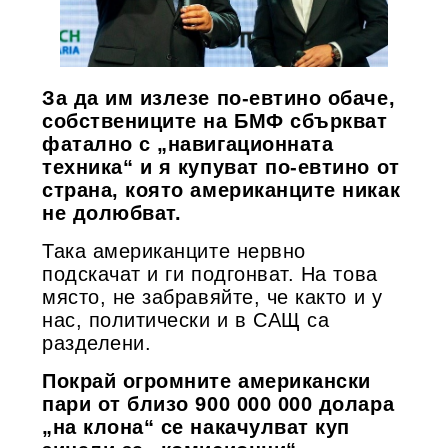
За да им излезе по-евтино обаче,
собствениците на БМФ сбъркват
фатално с „навигационната
техника“ и я купуват по-евтино от
страна, която американците никак
не долюбват.
Така американците нервно
подскачат и ги подгонват. На това
място, не забравяйте, че както и у
нас, политически и в САЩ са
разделени.
Покрай огромните американски
пари от близо 900 000 000 долара
„на клона“ се накачулват куп