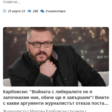
повече...
25 март 23
288
0
коментара
Карбовски: "Войната с либералите не я
започнахме ние, обаче ще я завършим"! Вижте
с какви аргументи журналистът отказа поста в
СЕМ!
Журналистът Мартин Карбовски сподели с