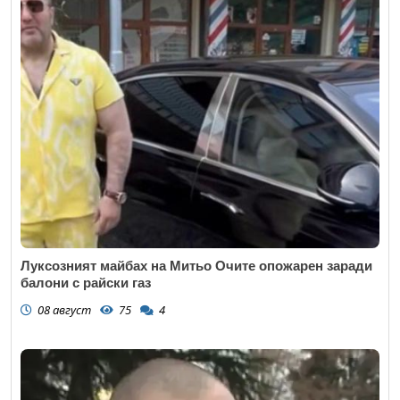
Луксозният майбах на Митьо Очите опожарен заради
балони с райски газ
08 август
75
4