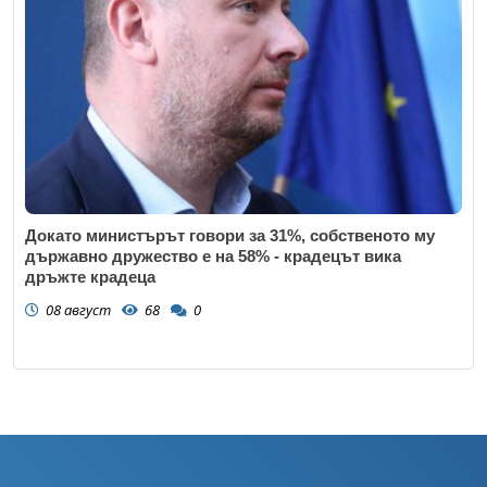
Докато министърът говори за 31%, собственото му
държавно дружество е на 58% - крадецът вика
дръжте крадеца
08 август
68
0