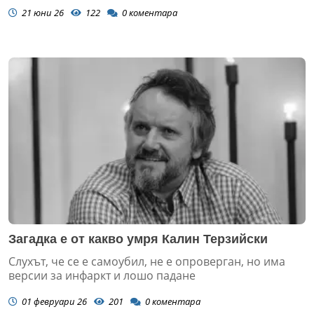
21 юни 26
122
0
коментара
Загадка е от какво умря Калин Терзийски
Слухът, че се е самоубил, не е опроверган, но има
версии за инфаркт и лошо падане
01 февруари 26
201
0
коментара