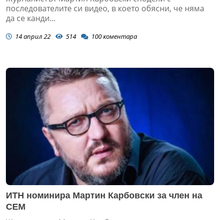
последователите си видео, в което обясни, че няма
да се канди...
14 април 22
514
100
коментара
ИТН номинира Мартин Карбовски за член на
СЕМ