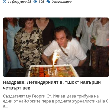
14 февруари 25
306
0
коментара
Наздраве! Легендарният в. “Шок” навърши
четвърт век
Създателят му Георги Ст. Илиев дава трибуна на
едни от най-ярките пера в родната журналистикаНа 6
а...