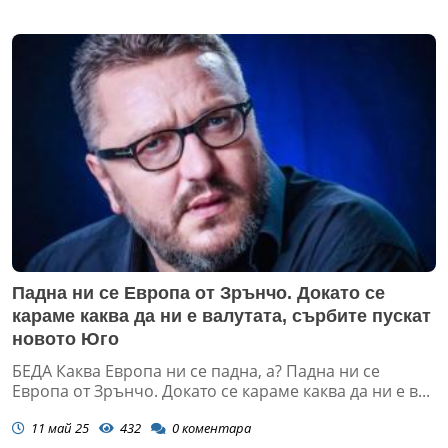
Падна ни се Европа от Зрънчо. Докато се
караме каква да ни е валутата, сърбите пускат
новото Юго
БЕДА Каква Европа ни се падна, а? Падна ни се
Европа от Зрънчо. Докато се караме каква да ни е в...
11 май 25
432
0
коментара