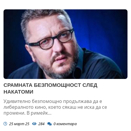
СРАМНАТА БЕЗПОМОЩНОСТ СЛЕД
НАКАТОМИ
Удивително безпомощно продължава да е
либералното кино, което сякаш не иска да се
промени. В римейк...
25 март 25
284
0
коментара