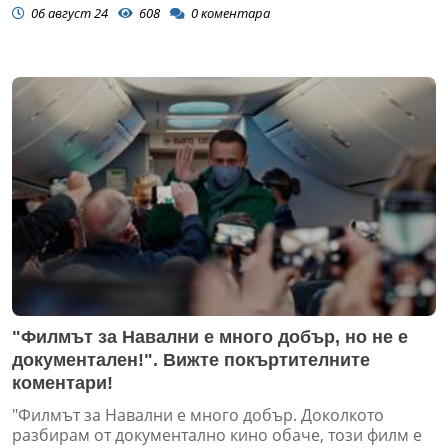
06 август 24
608
0
коментара
"Филмът за Навални е много добър, но не е
документален!". Вижте покъртителните
коментари!
"Филмът за Навални е много добър. Доколкото
разбирам от документално кино обаче, този филм е