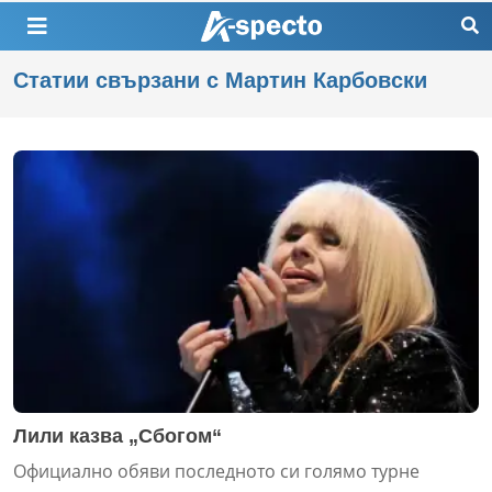
Статии свързани с Мартин Карбовски
Лили казва „Сбогом“
Официално обяви последното си голямо турне