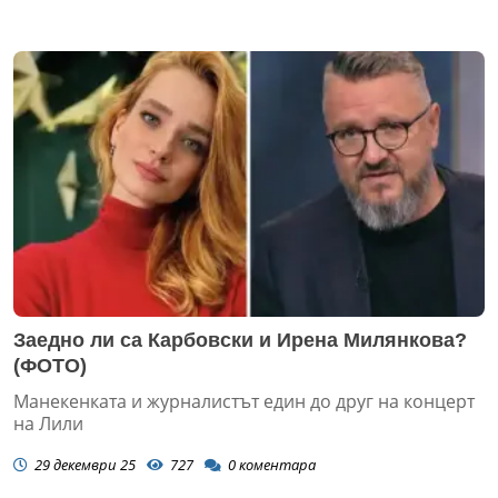
Заедно ли са Карбовски и Ирена Милянкова?
(ФОТО)
Манекенката и журналистът един до друг на концерт
на Лили
29 декември 25
727
0
коментара