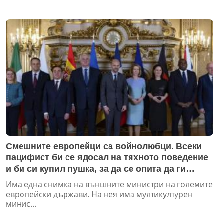
Смешните европейци са войнолюбци. Всеки
пацифист би се ядосал на тяхното поведение
и би си купил пушка, за да се опита да ги
вразуми
Има една снимка на външните министри на големите
европейски държави. На нея има мултикултурен
минис...