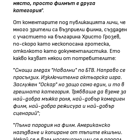
място, просто филмът е друга
категория
".
От коментарите под публикацията личи, че
много зрители са възприели филма, създаден
с участието на българина Христо Грозев,
по-скоро като нескопосана гротеска,
отколкото като документалистика. Ето
какво казват някои от потребителите:
"
Снощи гледах "Навални" по БТВ. Направо се
просълзих. Изключителна актьорска игра.
Заслужен "Оскар" но защо само един, и то в
грешната категория. Трябваше да вземе за
най-добра мъжка роля, най-добър комедиен
филм, най-добра режисура и най-добър
сценарий
";
"
Пълна пародия на филм. Американско
нагъзване и копиране от тъпите екшъни.
Някой се е взел насериозно или се е продал