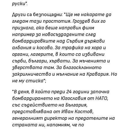
руски
".
Други са безпощадни: "
Ще ме накарате да
гледам тази простотия. Гроздев бих го
признала, ако беше направил филм
например за новосъздадените след
бомбардировките над Сърбия държави
албания и косово. За трафика на хора и
органи, лагерите, в които са избивани
сърби, българи, хървати. За мъченията и
зверствата там. За благосклонното
закрилничество и мълчание на Кравария. Но
не му стиска
";
"
В деня, в който преди 24 години започна
бомбардирането на Югославия от НАТО,
със съдействието на България,
представлявана от Иван Костов,
генералният директор на предателите на
страната ни, напомням, че по