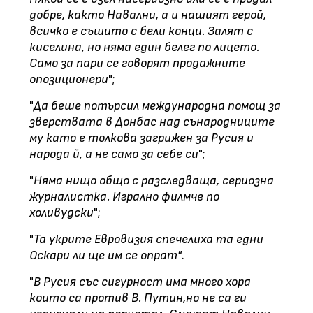
добре, както Навални, а и нашият герой,
всичко е съшито с бели конци. Залят с
киселина, но няма един белег по лицето.
Само за пари се говорят продажните
опозиционери
";
"
Да беше потърсил международна помощ за
зверствата в Донбас над сънародниците
му като е толкова загрижен за Русия и
народа й, а не само за себе си
";
"
Няма нищо общо с разследваща, сериозна
журналистка. Игрално филмче по
холивудски
";
"
Та укрите Евровизия спечелиха та едни
Оскари ли ще им се опрат"
.
"
В Русия със сигурност има много хора
които са против В. Путин,но не са ги