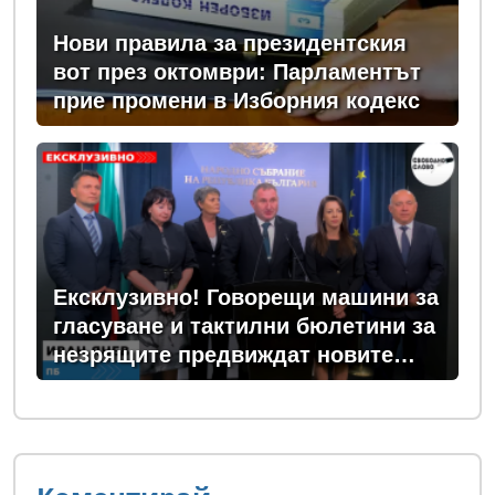
Нови правила за президентския
вот през октомври: Парламентът
прие промени в Изборния кодекс
Ексклузивно! Говорещи машини за
гласуване и тактилни бюлетини за
незрящите предвиждат новите
изборни правила! (ВИДЕО)