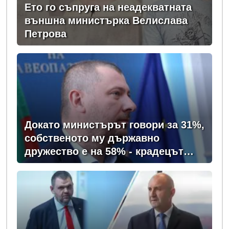
Ето го съпруга на неадекватната
външна министърка Велислава
Петрова
Докато министърът говори за 31%,
собственото му държавно
дружество е на 58% - крадецът
вика дръжте крадеца