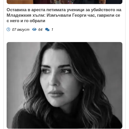
Оставиха в ареста петимата ученици за убийството на
Младежкия хълм: Измъчвали Георги час, гаврили се
с него и го обрали
07 август
64
1