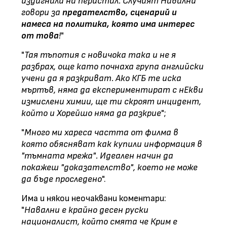
издигнали на перистал. Случаят Навални
говори за
предателство, сценарий и
намеса на политика, която има интерес
от това
!
"
"
Тая тъпотия с новичока така и не я
разбрах, още като почнаха група английски
учени да я разкриват. Ако КГБ те иска
мъртъв, няма да експериментират с нЕкви
измислени химии, ще ти скроят инцидент,
който и Хорейшо няма да разкрие
";
"
Много ми хареса частта от филма в
която обясняват как купили информация в
"тъмната мрежа". Идеален начин да
покажеш "доказателство", което не може
да бъде проследено
".
Има и някои неочаквани коментари:
"
Навални е крайно десен руски
националист, който смята че Крим е