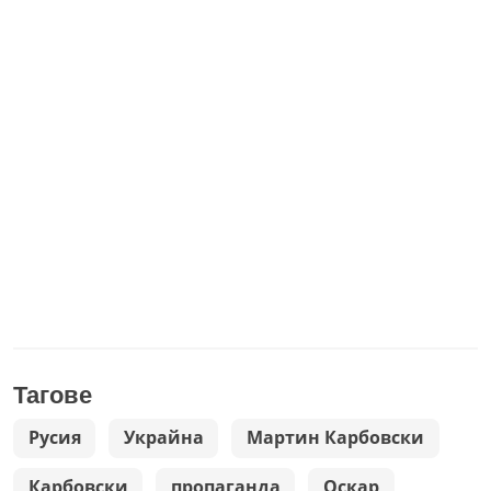
Тагове
Русия
Украйна
Мартин Карбовски
Карбовски
пропаганда
Оскар