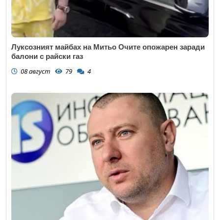
Луксозният майбах на Митьо Очите опожарен заради
балони с райски газ
08 август
79
4