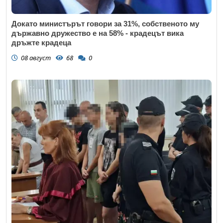
Докато министърът говори за 31%, собственото му
държавно дружество е на 58% - крадецът вика
дръжте крадеца
08 август
68
0