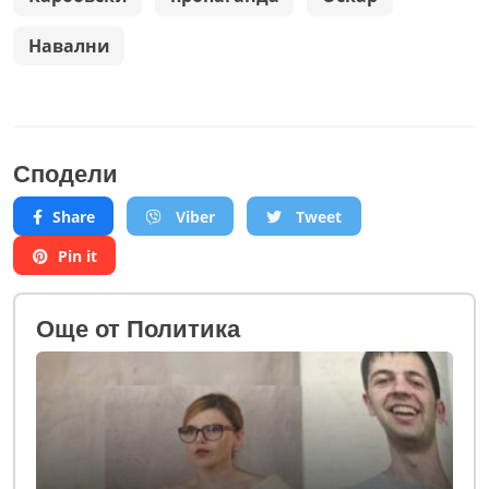
Навални
Сподели
Share
Viber
Tweet
Pin it
Oще от Политика