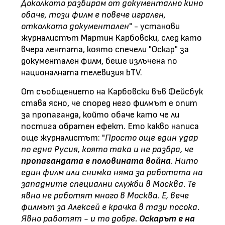
Доколкото разбирам от документално кино
обаче, този филм е повече игрален,
отколкото документален
" - установи
журналистът Мартин Карбовски, след като
вчера лентата, която спечели "Оскар" за
документален филм, беше излъчена по
националната телевизия bTV.
От съобщението на Карбовски във Фейсбук
става ясно, че според него филмът е опит
за пропаганда, който обаче като че ли
постига обратен ефект. Ето какво написа
още журналистът: "
Просто още един удар
по една Русия, която така и не разбра, че
пропагандата е половината война
. Нито
един филм или снимка няма за работата на
западните специални служби в Москва. Те
явно не работят много в Москва. Е, вече
филмът за Алексей е крачка в тази посока.
Явно работят - и то добре.
Оскарът е на