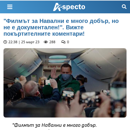
"Филмът за Навални е много добър, но
не е документален!". Вижте
покъртителните коментари!
22:38 | 25 март 23
288
0
"Филмът за Навални е много добър.