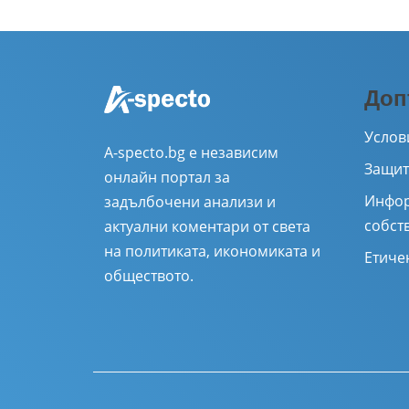
Доп
Услов
A-specto.bg е независим
Защит
онлайн портал за
Инфор
задълбочени анализи и
собст
актуални коментари от света
на политиката, икономиката и
Етиче
обществото.