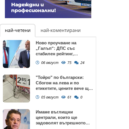
най-четени
най-коментирани
Ново проучване на
„Галъп“: ДПС със
стабилен рейтинг,
подкрепата към Радев се
06 август
75
24
запазва
"Тойро" по български:
Сбогом на лева и по
етикетите, цените вече ще
са само в евро
05 август
61
0
Имаме въглищни
централи, които ще
задоволят вътрешното
потребление на ток