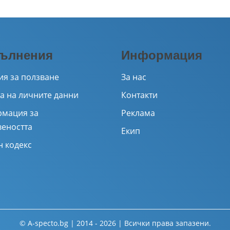
ълнения
Информация
ия за ползване
За нас
а на личните данни
Контакти
мация за
Реклама
веността
Екип
н кодекс
© A-specto.bg | 2014 - 2026 | Всички права запазени.