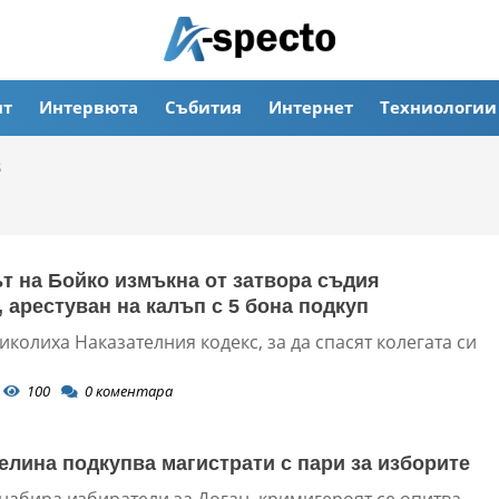
ят
Интервюта
Събития
Интернет
Техниологии
в
т на Бойко измъкна от затвора съдия
, арестуван на калъп с 5 бона подкуп
иколиха Наказателния кодекс, за да спасят колегата си
100
0
коментара
елина подкупва магистрати с пари за изборите
 набира избиратели за Доган, кримигероят се опитва