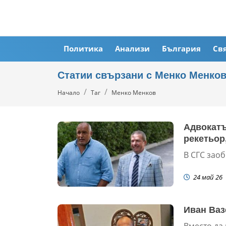
Политика
Анализи
България
Св
Статии свързани с Менко Менко
Начало
Таг
Менко Менков
Адвокатъ
рекетьор
В СГС заоб
24 май 26
Иван Ваз
Вместо да