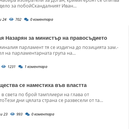
дело за побойСкандалният Иван...
и 24
702
0
коментара
ая Назарян за министър на правосъдието
миналия парламент тя се издигна до позицията зам.-
л на парламентарната група на...
1231
1
коментара
щества се наместиха във властта
в света по брой тамплиери на глава от
оТези дни цялата страна се развесели от та...
и 23
993
0
коментара