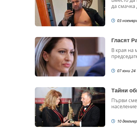
да смачка 
03 ноемвр
Гласят Р
В края на 
председате
07 юни 24
Тайни об
Първи сме 
населениет
10 декемвр