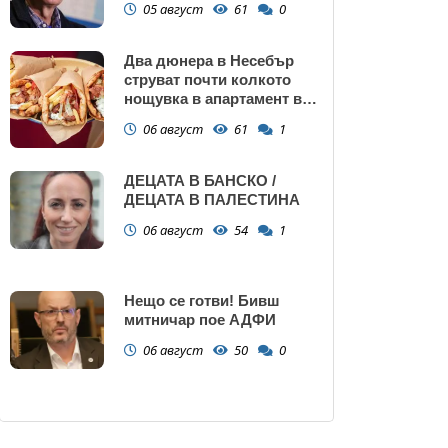
05 август
61
0
Два дюнера в Несебър
струват почти колкото
нощувка в апартамент в
Поморие
06 август
61
1
ДЕЦАТА В БАНСКО /
ДЕЦАТА В ПАЛЕСТИНА
06 август
54
1
Нещо се готви! Бивш
митничар пое АДФИ
06 август
50
0