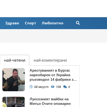
Здраве
Спорт
Любопитно
най-четени
най-коментирани
Арестуваният в Бургас
наркобарон от Украйна
ръководел 14 фабрики за
дрога в Европейския съюз
08 август
108
6
Луксозният майбах на
Митьо Очите опожарен