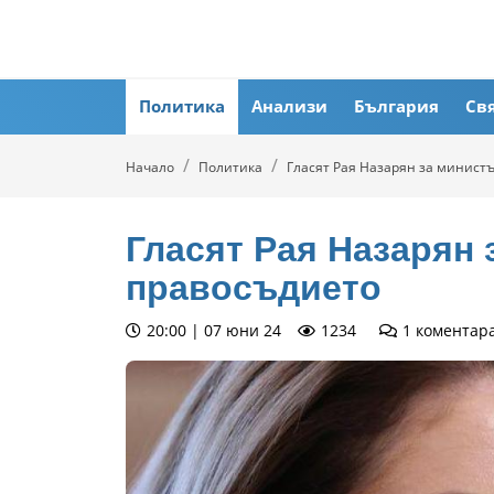
Политика
Анализи
България
Св
Начало
Политика
Гласят Рая Назарян за минист
Гласят Рая Назарян 
правосъдието
20:00 | 07 юни 24
1234
1
коментар