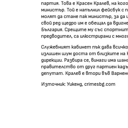
партия. Това е Красен Кралев, на ко
министър. Той е напълнил фейсбук с 
молят да стане пак министър, за да 
свой ред щедро им е обещал да вдиг
България. Срещите му със спортнит
предводител, са илюстрирани с много
Служебният кабинет пък дава всичко 
излишен шум доста от близките на К
дирекции. Разбира се, винаги има ша
правителство от друг партиен кадър
депутат. Кралев е втори във Варнен
Източник: Уикенд, crimesbg.com