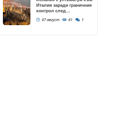
Италия заради граничния
контрол след
нашествието в Сеута
07 август
61
1