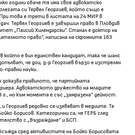
лко години обаче тя има свое адвокатско
олегата си Тервел Георгиев, който също е
При това е трети в листата на 24 МИР в
дач. Тервел Георгиев е завършил право в Пловдив
итет „Паисий Хилендарски“. Станал е доктор на
зателното право“, написана на скромните 163
 в който е бил единствен кандидат, така че шанс
допълват, че доц. д-р Георгиев бързо е изстрелян
-правни науки.
 доказва правилото, че партийната
риера. Адвокатското дружество на младите
 г., но към момента е със „замразена“ дейност.
 и Георгиев редовно се изявяват в медиите. Те
ойко Борисов. Категорични са, че ГЕРБ след
ителство с „Възраждане“ и БСП.
обсъжда сред активистите на Бойко Борисовата