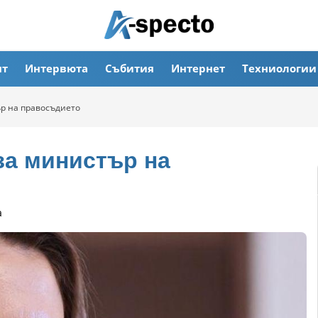
ят
Интервюта
Събития
Интернет
Техниологии
ър на правосъдието
за министър на
а