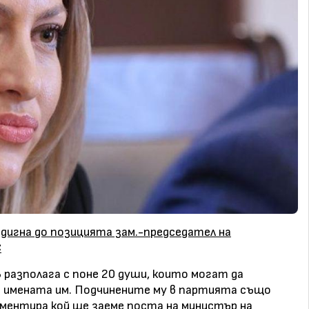
здигна до позицията зам.-председател на
С
Б разполага с поне 20 души, които могат да
е имената им. Подчинените му в партията също
коментира кой ще заеме поста на министър на