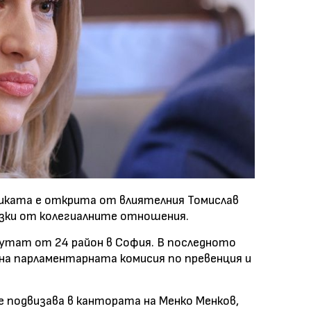
тиката е открита от влиятелния Томислав
изки от колегиалните отношения.
епутат от 24 район в София. В последното
на парламентарната комисия по превенция и
е подвизава в кантората на Менко Менков,