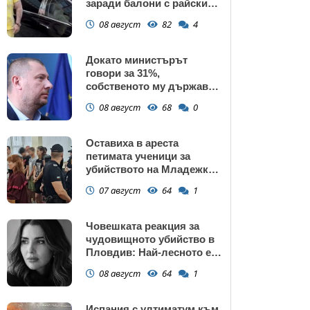
заради балони с райски
газ
08 август
82
4
Докато министърът
говори за 31%,
собственото му държавно
дружество е на 58% -
08 август
68
0
крадецът вика дръжте
крадеца
Оставиха в ареста
петимата ученици за
убийството на Младежкия
хълм: Измъчвали Георги
07 август
64
1
час, гаврили се с него и го
обрали
Човешката реакция за
чудовищното убийство в
Пловдив: Най-лесното е
да прочетем тази история
08 август
64
1
и да си кажем "Това са
психопати. Моето дете
никога"
Испания с ултиматум към