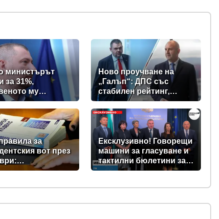
о министърът
Ново проучване на
и за 31%,
„Галъп“: ДПС със
веното му
стабилен рейтинг,
вно дружество е
подкрепата към Радев
% - крадецът вика
се запазва
е крадеца
правила за
Ексклузивно! Говорещи
дентския вот през
машини за гласуване и
ври:
тактилни бюлетини за
ментът прие
незрящите предвиждат
ни в Изборния
новите изборни
с
правила! (ВИДЕО)