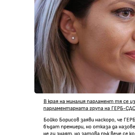
В края на миналия парламент тя се и
парламентарната група на ГЕРБ-СД
Бойко Борисов заяви наскоро, че ГЕР
бъдат премиери, но отказа да назов
не ги знаят, но затова пък вече се 