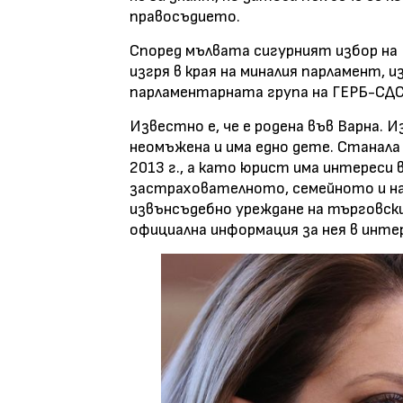
правосъдието.
Според мълвата сигурният избор на Б
изгря в края на миналия парламент, 
парламентарната група на ГЕРБ-СДС
Известно е, че е родена във Варна. И
неомъжена и има едно дете. Станала
2013 г., а като юрист има интереси
застрахователното, семейното и на
извънсъдебно уреждане на търговск
официална информация за нея в инте