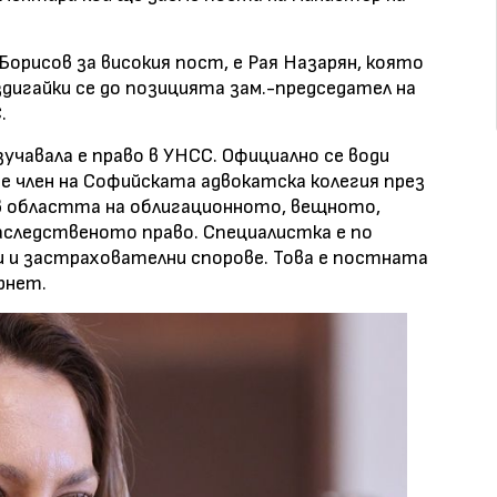
орисов за високия пост, е Рая Назарян, която
издигайки се до позицията зам.-председател на
.
зучавала е право в УНСС. Официално се води
 е член на Софийската адвокатска колегия през
 в областта на облигационното, вещното,
следственото право. Специалистка е по
и и застрахователни спорове. Това е постната
рнет.