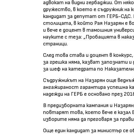
адвокат на видни гербаджии. От няко
дружество, в което е съдружник на к
кандидат за депутат от ГЕРБ-СДС. 
столицата, в който Рая Назарян е во
и вече е доцент в тамошния универс
науките с теза: „Пробацията в нака
страници.
След това става и доцент в конкурс,
за грешка няма, казват запознати и 
за шеф на катедрата по Наказателно
Съдружникът на Назарян още веднъж
ангажираност гарантира успешна ка
надежди на ГЕРБ е основано през 2018
В предизборната кампания и Назарян,
повтарят това, което вече е казал Б
изборите няма да преговаря за прав
Още един кандидат за министър се 