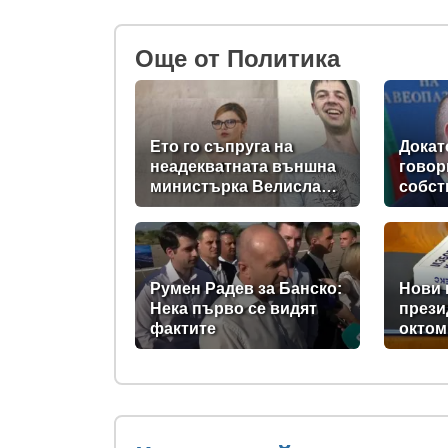
Oще от Политика
Ето го съпруга на
Докат
неадекватната външна
говор
министърка Велислава
собст
Петрова
държа
на 58
дръжт
Румен Радев за Банско:
Нови 
Нека първо се видят
прези
фактите
октом
Парла
проме
кодек