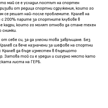
гото май се е усладил постът на спортен
призиви от редица спортни сдружения, които го
им се решат най-после проблемите. Кралев на
не с 200% парите за спортните клубове в
е кадри, които го молят отново да стане техен
 снимки.
от себе си, за да улесни това завръщане. Без
ралев са вече назначени за шефове на спортни
нс Кралев да бъде изместен в бъдещото
. Затова той си е уредил и сигурно място като
ската листа на ГЕРБ.