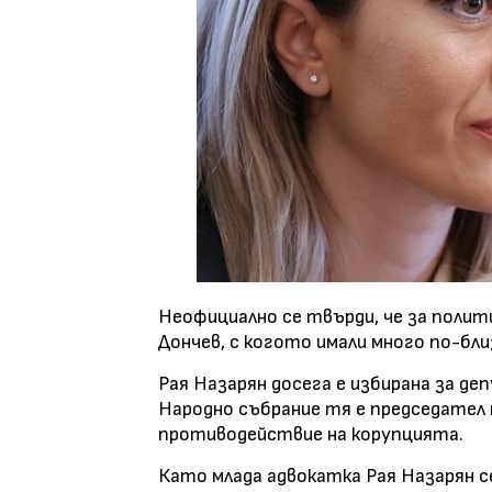
Неофициално се твърди, че за поли
Дончев, с когото имали много по-бл
Рая Назарян досега е избирана за д
Народно събрание тя е председател 
противодействие на корупцията.
Като млада адвокатка Рая Назарян с