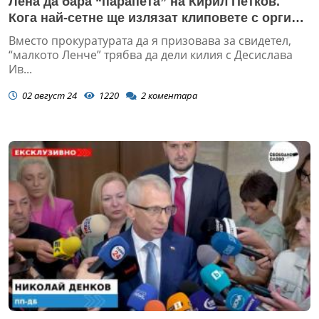
Лена да бара “парапета” на Кирил Петков.
Кога най-сетне ще излязат клиповете с оргии
от МС?
Вместо прокуратурата да я призовава за свидетел,
“малкото Ленче” трябва да дели килия с Десислава
Ив...
02 август 24
1220
2
коментара