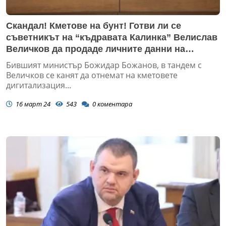
Скандал! Кметове на бунт! Готви ли се
съветникът на “къдравата Калинка” Велислав
Величков да продаде личните данни на
българите за 40 млн. лв.?
Бившият министър Божидар Божанов, в тандем с
Величков се канят да отнемат на кметовете
дигитализация...
16 март 24
543
0
коментара