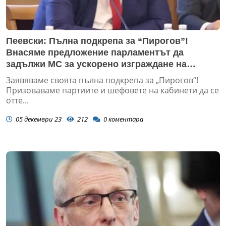
Пеевски: Пълна подкрепа за “Пирогов”!
Внасяме предложение парламентът да
задължи МС за ускорено изграждане на
Детската болница
Заявяваме своята пълна подкрепа за „Пирогов“!
Призоваваме партиите и шефовете на кабинети да се
отте...
05 декември 23
212
0
коментара