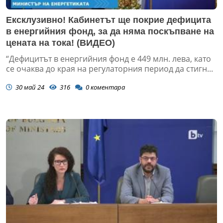
Ексклузивно! Кабинетът ще покрие дефицита
в енергийния фонд, за да няма поскъпване на
цената на тока! (ВИДЕО)
“Дефицитът в енергийния фонд е 449 млн. лева, като
се очаква до края на регулаторния период да стигн...
30 май 24
316
0
коментара