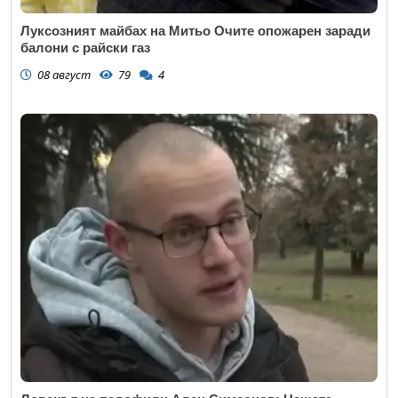
Луксозният майбах на Митьо Очите опожарен заради
балони с райски газ
08 август
79
4