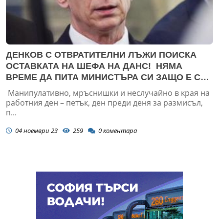
ДЕНКОВ С ОТВРАТИТЕЛНИ ЛЪЖИ ПОИСКА
ОСТАВКАТА НА ШЕФА НА ДАНС! НЯМА
ВРЕМЕ ДА ПИТА МИНИСТЪРА СИ ЗАЩО Е С
ОХРАНА, НО ИМА ВРЕМЕ ДА ИСКА
Манипулативно, мръснишки и неслучайно в края на
ОСТАВКАТА НА ШЕФА НА ДАНС, БЕЗ
работния ден – петък, ден преди деня за размисъл,
ЗАСЕДАНИЕ НА МС, А КАТО ПОЛЗВА КУРИЕР...
п...
04 ноември 23
259
0
коментара