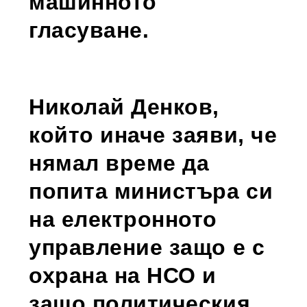
машинното
гласуване.
Николай Денков,
който иначе заяви, че
нямал време да
попита министъра си
на електронното
управление защо е с
охрана на НСО и
защо политическия