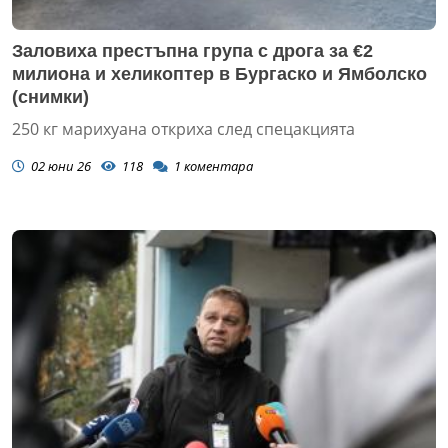
Заловиха престъпна група с дрога за €2
милиона и хеликоптер в Бургаско и Ямболско
(снимки)
250 кг марихуана откриха след спецакцията
02 юни 26
118
1
коментара