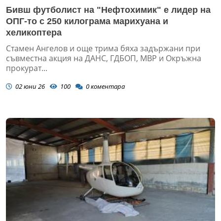
Бивш футболист на "Нефтохимик" е лидер на
ОПГ-то с 250 килограма марихуана и
хеликоптера
Стамен Ангелов и още трима бяха задържани при
съвместна акция на ДАНС, ГДБОП, МВР и Окръжна
прокурат...
02 юни 26
100
0
коментара