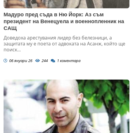
Мадуро пред съда в Ню Йорк: Аз съм
президент на Венецуела и военнопленник на
САЩ
Доведоха арестувания лидер без белезници, а
защитата му е поета от адвоката на Асанж, който ще
поиск...
06 януари 26
244
1
коментара