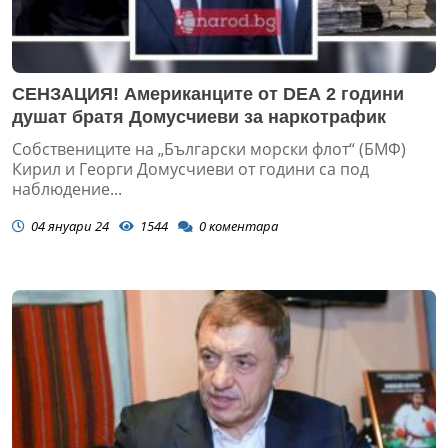
СЕНЗАЦИЯ! Американците от DEA 2 години
душат братя Домусчиеви за наркотрафик
Собствениците на „Български морски флот“ (БМФ)
Кирил и Георги Домусчиеви от години са под
наблюдение...
04 януари 24
1544
0
коментара