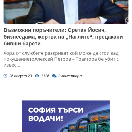
Възможни поръчители: Сретан Йосич,
бизнесдама, жертва на „Наглите“, прецакани
бивши барети
Хора от службите разкриват кой може да стои зад
покушениетоАлексей Петров – Трактора бе убит с
извес...
26 август 23
1126
0
коментара