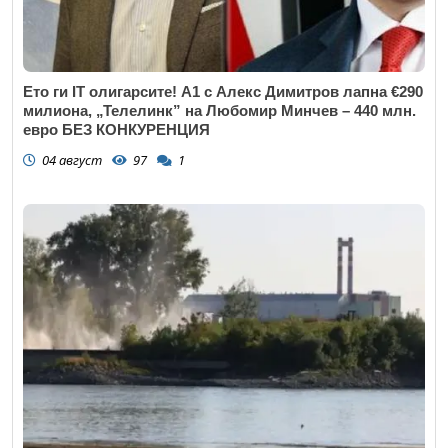
Ето ги IT олигарсите! А1 с Алекс Димитров лапна €290
милиона, „Телелинк” на Любомир Минчев – 440 млн.
евро БЕЗ КОНКУРЕНЦИЯ
04 август
97
1