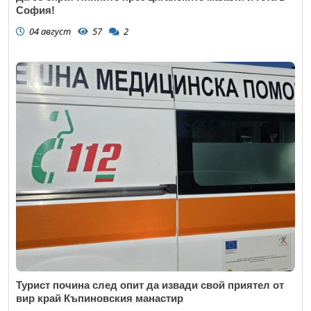
София!
04 август
57
2
Турист почина след опит да извади свой приятел от
вир край Къпиновския манастир