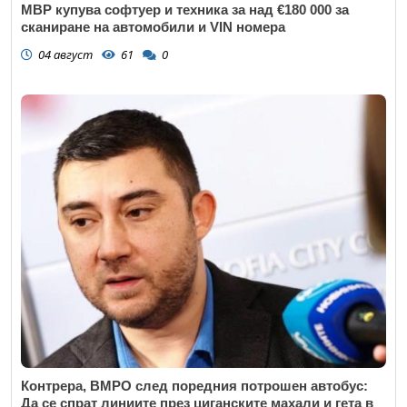
МВР купува софтуер и техника за над €180 000 за
сканиране на автомобили и VIN номера
04 август
61
0
Контрера, ВМРО след поредния потрошен автобус:
Да се спрат линиите през циганските махали и гета в