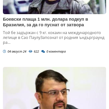
Боевски плаща 1 млн. долара подкуп в
Бразилия, за да го пуснат от затвора
Той бе задържан с 9 кг. кокаин на международното
летище в Сао ПаулуЗапознат от родния ъндърграунд
ра...
04 август 24
622
0
коментара