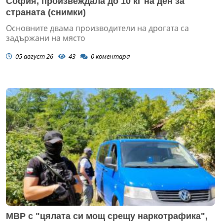
София, произвеждала до 10 кг на ден за
страната (снимки)
Основните двама производители на дрогата са
задържани на място
05 август 26
43
0
коментара
МВР с "цялата си мощ срещу наркотрафика",