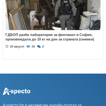
ГДБОП разби лаборатория за фентанил в София,
произвеждала до 10 кг на ден за страната (снимки)
05 август
54
0
A-specto.bg е независим онлайн портал за