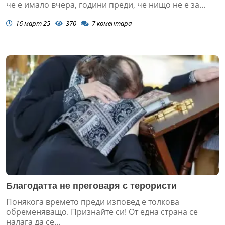
че е имало вчера, години преди, че нищо не е за...
16 март 25
370
7
коментара
Благодатта не преговаря с терористи
Понякога времето преди изповед е толкова
обременяващо. Признайте си! От една страна се
налага да се...