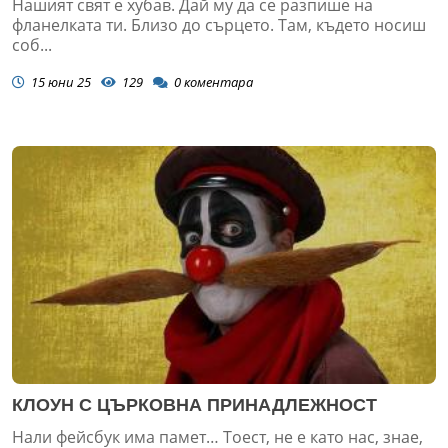
Нашият свят е хубав. Дай му да се разпише на
фланелката ти. Близо до сърцето. Там, където носиш
соб...
15 юни 25
129
0
коментара
КЛОУН С ЦЪРКОВНА ПРИНАДЛЕЖНОСТ
Нали фейсбук има памет… Тоест, не е като нас, знае,