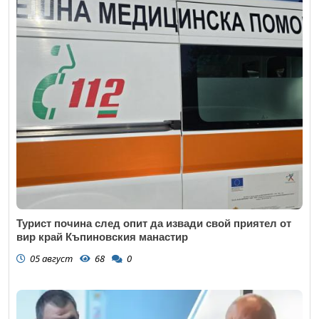
Турист почина след опит да извади свой приятел от
вир край Къпиновския манастир
05 август
68
0