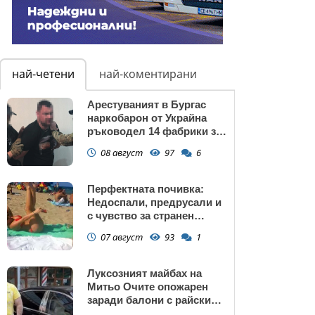
най-четени
най-коментирани
Арестуваният в Бургас
наркобарон от Украйна
ръководел 14 фабрики за
дрога в Европейския съюз
08 август
97
6
Перфектната почивка:
Недоспали, предрусали и
с чувство за странен
сърбеж
07 август
93
1
Луксозният майбах на
Митьо Очите опожарен
заради балони с райски
газ