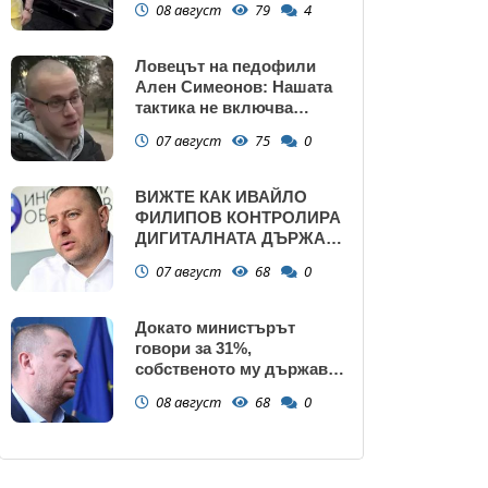
08 август
79
4
Ловецът на педофили
Ален Симеонов: Нашата
тактика не включва
убийства
07 август
75
0
ВИЖТЕ КАК ИВАЙЛО
ФИЛИПОВ КОНТРОЛИРА
ДИГИТАЛНАТА ДЪРЖАВА
ЗАД ГЪРБА НА
07 август
68
0
ПРАВИТЕЛСТВОТО?
(РАЗСЛЕДВАНЕ)
Докато министърът
говори за 31%,
собственото му държавно
дружество е на 58% -
08 август
68
0
крадецът вика дръжте
крадеца