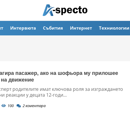
ят
Интервюта
Събития
Интернет
Техниологии
еагира пасажер, ако на шофьора му прилошее
 на движение
сперт родителите имат ключова роля за изграждането
и реакции у децата 12-годи...
100
2
коментара