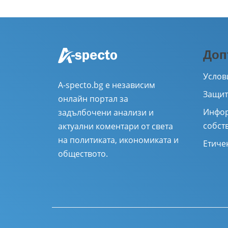
Доп
Услов
A-specto.bg е независим
Защит
онлайн портал за
Инфор
задълбочени анализи и
собст
актуални коментари от света
на политиката, икономиката и
Етиче
обществото.