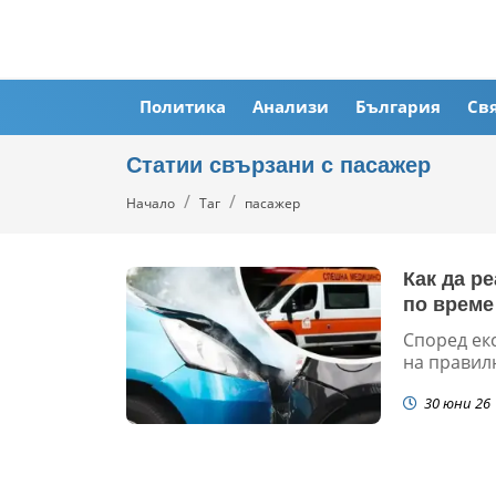
Политика
Анализи
България
Св
Статии свързани с пасажер
Начало
Таг
пасажер
Как да р
по време
Според ек
на правилн
30 юни 26