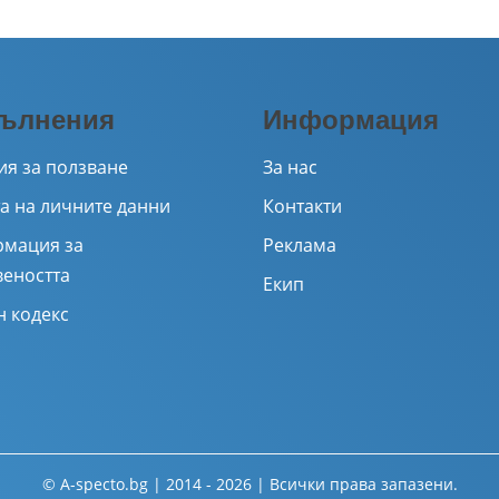
ълнения
Информация
ия за ползване
За нас
а на личните данни
Контакти
мация за
Реклама
веността
Екип
н кодекс
© A-specto.bg | 2014 - 2026 | Всички права запазени.