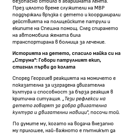
безопасно отбило в аварийната лента.
През цялото време служители на МВР
поддържали връзка с детето и координирали
действията на полицейските патрули и
екипите на Спешна помощ. След спирането
на автомобила жената била
транспортирана в болница за лечение.
Историята на детето, спасило майка си на
„Струма": Говори патрулният екип,
стигнал първи до колата
Според Георгиев реакцията на момичето е
показателна за изградена двигателна
култура и способност за бърза реакция в
критична ситуация.
„Тези рефлекси на
детето говорят за добра двигателна
култура и двигателни навици
", посочи той.
По думите му, когато на водача внезапно
му прилошее, най-важното е пътникът да