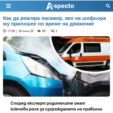
Как да реагира пасажер, ако на шофьора
му прилошее по време на движение
11:00 | 30 юни 26
90
2
Според експерт родителите имат
ключова роля за изграждането на правилни