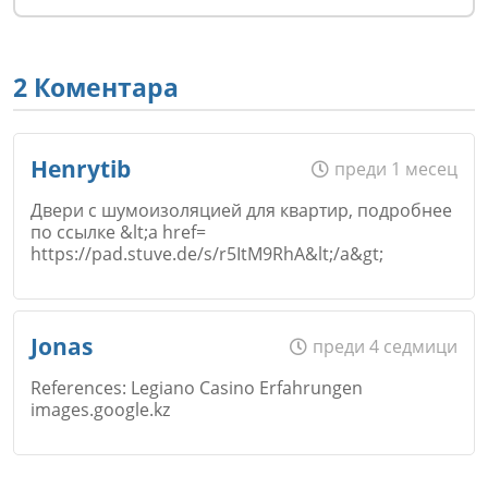
2 Коментара
Henrytib
преди 1 месец
Двери с шумоизоляцией для квартир, подробнее
по ссылке &lt;a href=
https://pad.stuve.de/s/r5ItM9RhA&lt;/a&gt;
Име
*
Jonas
преди 4 седмици
References: Legiano Casino Erfahrungen
images.google.kz
Email
Име
*