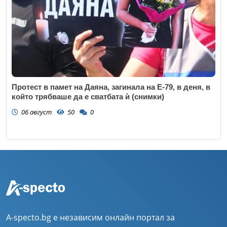
Протест в памет на Даяна, загинала на Е-79, в деня, в
който трябваше да е сватбата ѝ (снимки)
06 август
50
0
A-specto.bg е независим онлайн портал за