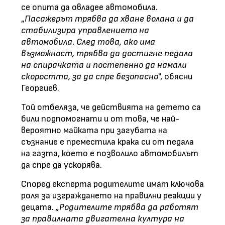
се опита да овладее автомобила.
„
Пасажерът трябва да хване волана и да
стабилизира управлението на
автомобила. След това, ако има
възможност, трябва да достигне педала
на спирачката и постепенно да намали
скоростта, за да спре безопасно
", обясни
Георгиев.
Той отбеляза, че действията на детето са
били подпомогнати и от това, че най-
вероятно майката при загубата на
съзнание е преместила крака си от педала
на газта, което е позволило автомобилът
да спре да ускорява.
Според експерта родителите имат ключова
роля за изграждането на правилни реакции у
децата.
„Родителите трябва да работят
за правилната двигателна култура на