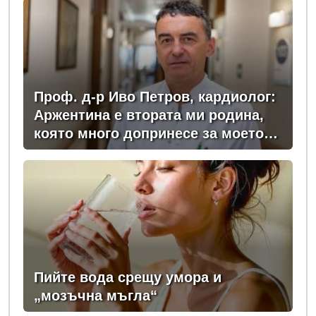
Проф. д-р Иво Петров, кардиолог:
Аржентина е втората ми родина,
която много допринесе за моето
професионално развитие
Пийте вода срещу умора и
„мозъчна мъгла“