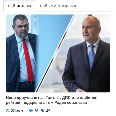
най-четени
най-коментирани
Коментар
*
Email
Коментар
*
Откажи
Ново проучване на „Галъп“: ДПС със стабилен
рейтинг, подкрепата към Радев се запазва
06 август
79
24
Откажи