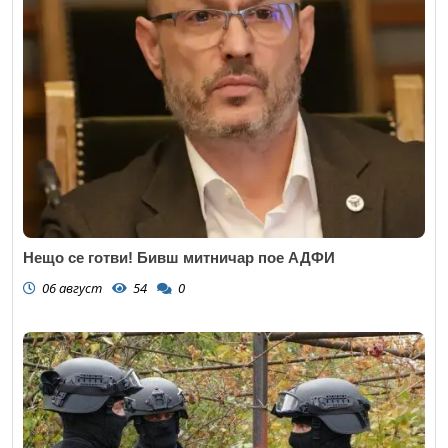
Нещо се готви! Бивш митничар пое АДФИ
06 август
54
0