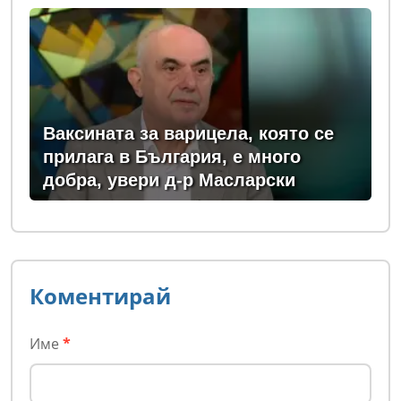
Ваксината за варицела, която се
прилага в България, е много
добра, увери д-р Масларски
Коментирай
Име
*