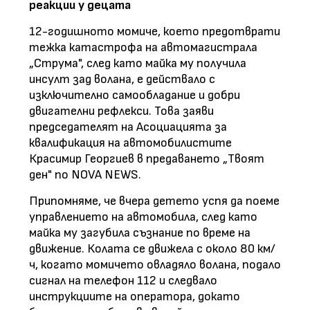
реакции у децата
12-годишното момиче, което предотврати
тежка катастрофа на автомагистрала
„Струма", след като майка му получила
инсулт зад волана, е действало с
изключително самообладание и добри
двигателни рефлекси. Това заяви
председателят на Асоциацията за
квалификация на автомобилистите
Красимир Георгиев
в предаването „Твоят
ден" по NOVA NEWS
.
Припомняме, че вчера детето успя да поеме
управлението на автомобила, след като
майка му загубила съзнание по време на
движение. Колата се движела с около 80 км/
ч, когато момичето овладяло волана, подало
сигнал на телефон 112 и следвало
инструкциите на оператора, докато