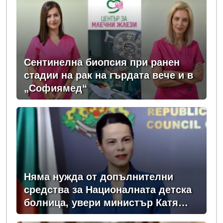
Сентинелна биопсия при ранен
стадии на рак на гърдата вече и в
„Софиямед“
Няма нужда от допълнителни
средства за Националната детска
болница, увери министър Катя
Ивкова