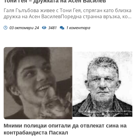
Тони Гея – дружката на Асен Василев
Галя Гълъбова живее с Тони Гея, спряган като близка
дружка на Асен ВасилевПоредна странна връзка, ко...
03 октомври 24
3481
1
коментара
Мними полицаи опитали да отвлекат сина на
контрабандиста Паскал