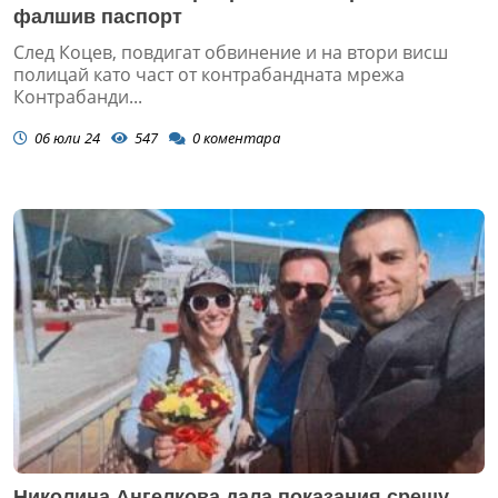
фалшив паспорт
След Коцев, повдигат обвинение и на втори висш
полицай като част от контрабандната мрежа
Контрабанди...
06 юли 24
547
0
коментара
Николина Ангелкова дала показания срещу