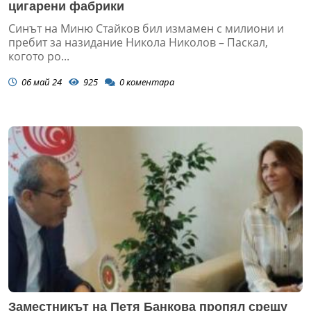
цигарени фабрики
Синът на Миню Стайков бил измамен с милиони и
пребит за назидание Никола Николов – Паскал,
когото ро...
06 май 24
925
0
коментара
Заместникът на Петя Банкова пропял срещу