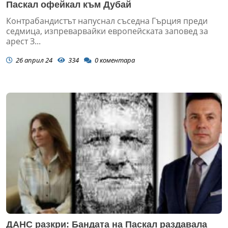
Паскал офейкал към Дубай
Контрабандистът напуснал съседна Гърция преди
седмица, изпреварвайки европейската заповед за
арест З...
26 април 24
334
0
коментара
ДАНС разкри: Бандата на Паскал раздавала