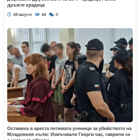
дръжте крадеца
08 август
68
0
Оставиха в ареста петимата ученици за убийството на
Младежкия хълм: Измъчвали Георги час, гаврили се