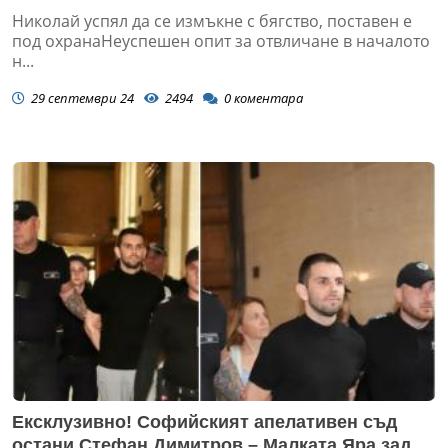
Николай успял да се измъкне с бягство, поставен е
под охранаНеуспешен опит за отвличане в началото
н...
29 септември 24
2494
0
коментара
Ексклузивно! Софийският апелативен съд
остани Стефан Димитров – Малката Яра зад