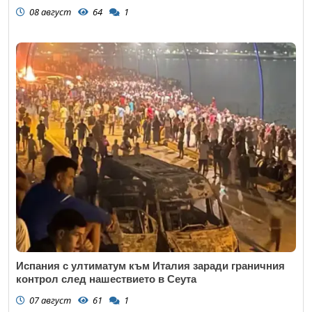
08 август
64
1
Испания с ултиматум към Италия заради граничния
контрол след нашествието в Сеута
07 август
61
1