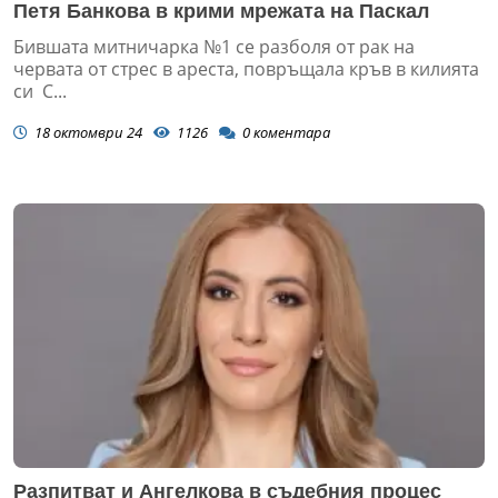
Петя Банкова в крими мрежата на Паскал
Бившата митничарка №1 се разболя от рак на
червата от стрес в ареста, повръщала кръв в килията
си С...
18 октомври 24
1126
0
коментара
Разпитват и Ангелкова в съдебния процес