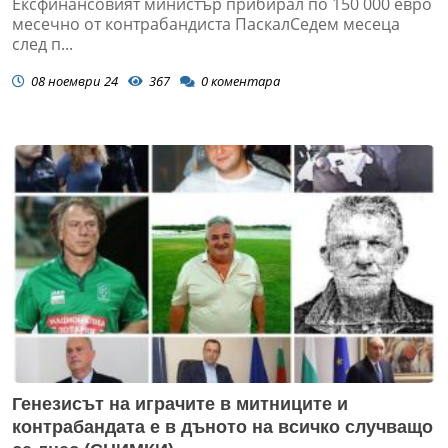
Ексфинансовият министър прибирал по 150 000 евро
месечно от контрабандиста ПаскалСедем месеца
след п...
08 ноември 24
367
0
коментара
Генезисът на играчите в митниците и
контрабандата е в дъното на всичко случващо