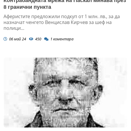
Контрабандната мрежа на Паскал минава през
8 гранични пункта
Аферистите предложили подкуп от 1 млн. лв., за да
назначат ченгето Венцислав Кирчев за шеф на
полици...
06 май 24
450
1
коментара