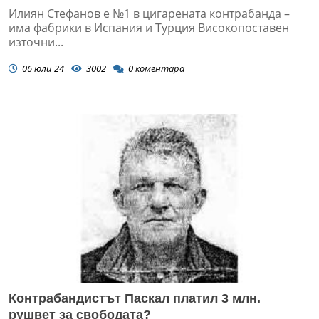
Илиян Стефанов е №1 в цигарената контрабанда –
има фабрики в Испания и Турция Високопоставен
източни...
06 юли 24
3002
0
коментара
Контрабандистът Паскал платил 3 млн.
рушвет за свободата?