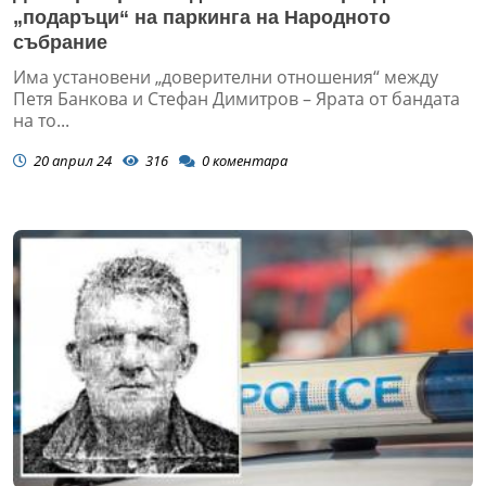
„подаръци“ на паркинга на Народното
събрание
Има установени „доверителни отношения“ между
Петя Банкова и Стефан Димитров – Ярата от бандата
на то...
20 април 24
316
0
коментара