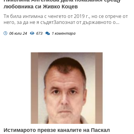
любовника си Живко Коцев
Тя била интимна с ченгето от 2019 г., но се отрече от
него, за да не я съдятЗапознат от държавното о...
06 юли 24
673
1
коментара
Истимарото превзе каналите на Паскал