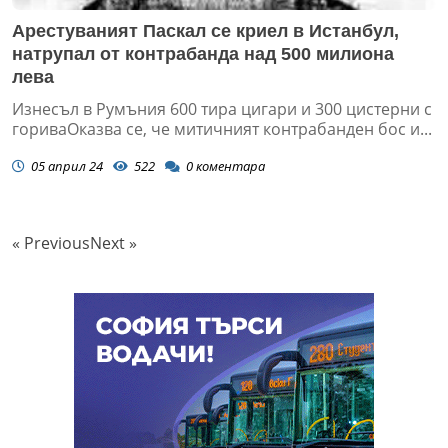
Арестуваният Паскал се криел в Истанбул,
натрупал от контрабанда над 500 милиона
лева
Изнесъл в Румъния 600 тира цигари и 300 цистерни с
гориваОказва се, че митичният контрабанден бос и...
05 април 24
522
0
коментара
« Previous
Next »