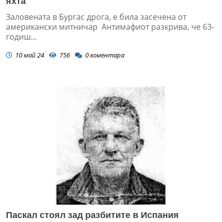
яхта
Заловената в Бургас дрога, е била засечена от
американски митничар Антимафиот разкрива, че 63-
годиш...
10 май 24
756
0
коментара
Паскал стоял зад разбитите в Испания