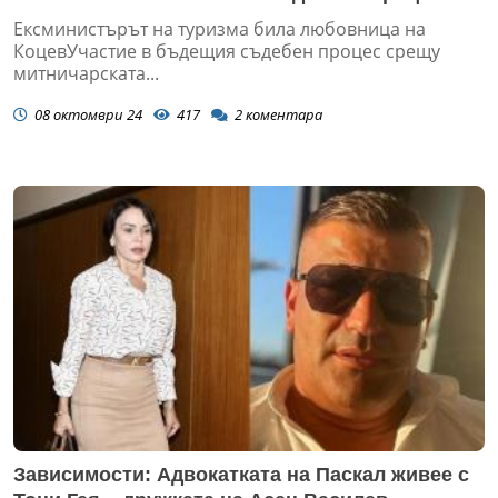
Ексминистърът на туризма била любовница на
КоцевУчастие в бъдещия съдебен процес срещу
митничарската...
08 октомври 24
417
2
коментара
Зависимости: Адвокатката на Паскал живее с