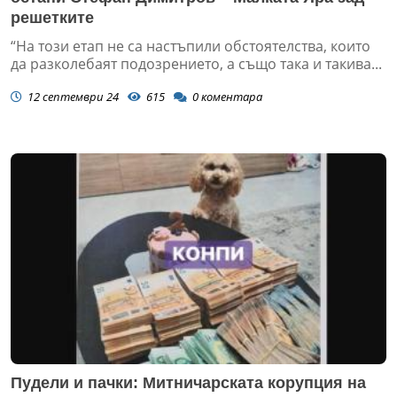
решетките
“На този етап не са настъпили обстоятелства, които
да разколебаят подозрението, а също така и такива...
12 септември 24
615
0
коментара
Пудели и пачки: Митничарската корупция на