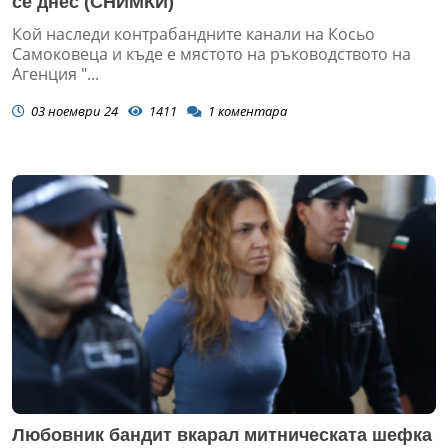
се днес (СНИМКИ)
Кой наследи контрабандните канали на Косьо
Самоковеца и къде е мястото на ръководството на
Агенция "...
03 ноември 24
1411
1
коментара
Любовник бандит вкарал митническата шефка