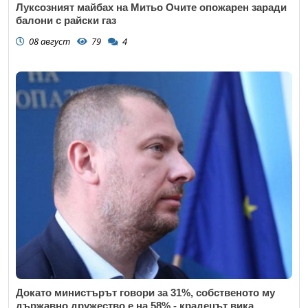
Луксозният майбах на Митьо Очите опожарен заради
балони с райски газ
08 август
79
4
Докато министърът говори за 31%, собственото му
държавно дружество е на 58% - крадецът вика