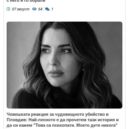
с него и го обрали
07 август
64
1
Човешката реакция за чудовищното убийство в
Пловдив: Най-лесното е да прочетем тази история и
да си кажем "Това са психопати. Моето дете никога"