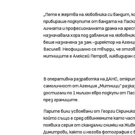
„Петя е жертва на любовника си бандит, к
прибираше подкупите от бандата на Паскал
личната и професионалната драма на аре
назначавала хора под давление на любовни
беше назначена за зам.-директор на Аге
Василев. Неофициално се твърди, че отго
митниците е Алексей Петров, ликвидиран о
В оперативна разработка на ДАНС, откри
самоличност от Агенция „Митници“ разказ
достигали по 1 милион евро подкупи от Пас
през границите.
Парите били усвоявани от Георги Скринико
който също е сред обвиняемите като част
появиха серия от скандални снимки на Жи
Димитрови, както и негова фотография с 