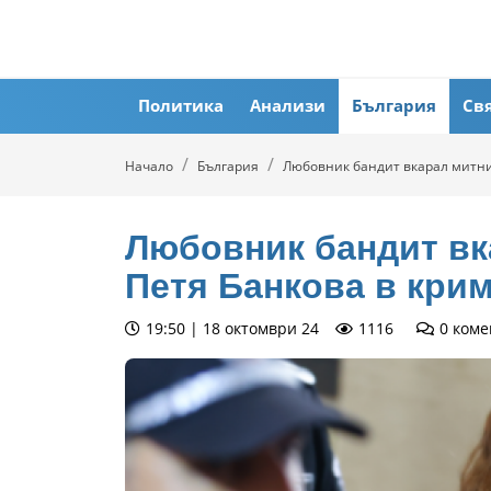
Политика
Анализи
България
Св
Начало
България
Любовник бандит вкарал митни
Любовник бандит вк
Петя Банкова в кри
19:50 | 18 октомври 24
1116
0
коме