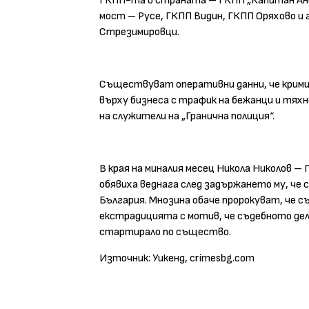
ГКПП-та в страната – ГКПП „Капитан Андр
мост – Русе, ГКПП Видин, ГКПП Оряхово и
Стрезимировци.
Съществуват оперативни данни, че кримин
върху бизнеса с трафик на бежанци и тяхн
на служители на „Гранична полиция“.
В края на миналия месец Никола Николов –
обявиха веднага след задържането му, че
България. Мнозина обаче пророкуват, че 
екстрадицията с мотив, че съдебното дел
стартирало по същество.
Източник: Уикенд, crimesbg.com