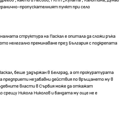
еево“, както и Лесово, ГКПП „Кулата“, Калотина, Дунав
 гранично-пропускателният пункт при село
алната структура на Паскал е опитала да сложи ръка
ото нелегално преминаване през България с подкрепата
 Паскал, беше задържан в Белград, а от прокуратурата
 са предприети незабавни действия по връщането му в
съдебните власти в Сърбия може да откажат
о срещу Никола Николов и бандата му още не е