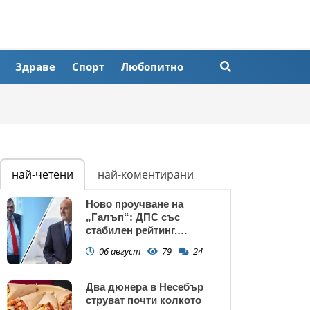
Здраве
Спорт
Любопитно
най-четени
най-коментирани
Ново проучване на
„Галъп“: ДПС със
стабилен рейтинг,
подкрепата към Радев се
06 август
79
24
запазва
Два дюнера в Несебър
струват почти колкото