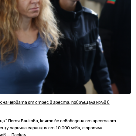
 на червата от стрес в ареста, повръщала кръв в
ци“ Петя Банкова, която бе освободена от ареста от
ещу парична гаранция от 10 000 лева, е пропяла
ов – Паскал.