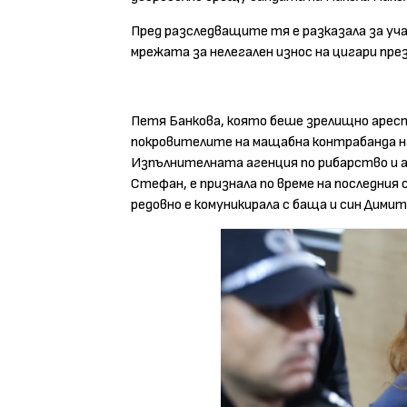
Пред разследващите тя е разказала за уча
мрежата за нелегален износ на цигари пре
Петя Банкова, която беше зрелищно арест
покровителите на мащабна контрабанда на
Изпълнителната агенция по рибарство и а
Стефан, е признала по време на последния
редовно е комуникирала с баща и син Дими