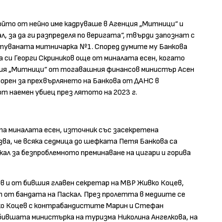
ойто от нейно име кадруваше в Агенция „Митници“ и
, за да ги разпределя по веригата“, твърди запознат с
стуваната митничарка №1. Според думите му Банкова
ка си Георги Скриников още от миналата есен, когато
нция „Митници“ от тогавашния финансов министър Асен
ворен за прехвърлянето на Банкова от ДАНС в
т наемен убиец през лятото на 2023 г.
та миналата есен, източник със засекретена
ва, че всяка седмица до шефката Петя Банкова са
кал за безпроблемното преминаване на цигари и горива
в и от бившия главен секретар на МВР Живко Коцев,
 от бандата на Паскал. През пролетта в медиите се
вко Коцев с контрабандистите Марин и Стефан
бившата министърка на туризма Николина Ангелкова, на