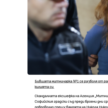
Бившата митничарка №1 се разболя от рак
килията си
Скандалната ексшефка на Агенция „Митни
Софийския градски съд преди броени дни ср
доброволно срещу бандата на Никола Никол