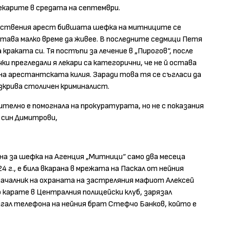
екарите в средата на септември.
едствения арест бившата шефка на митниците се
остава малко време да живее. В последните седмици Петя
краката си. Тя постъпи за лечение в „Пирогов“, после
и прегледали я лекари са категорични, че не й остава
на арестантската килия. Заради това тя се съгласи да
зкрива столичен криминалист.
телно е помогнала на прокуратурата, но не с показания
 син Димитрови,
ена за шефка на Агенция „Митници“ само два месеца
 г., е била вкарана в мрежата на Паскал от нейния
началник на охраната на застреляния мафиот Алексей
 карате в Централния полицейски клуб, зарязал
игал телефона на нейния брат Стефчо Банков, който е