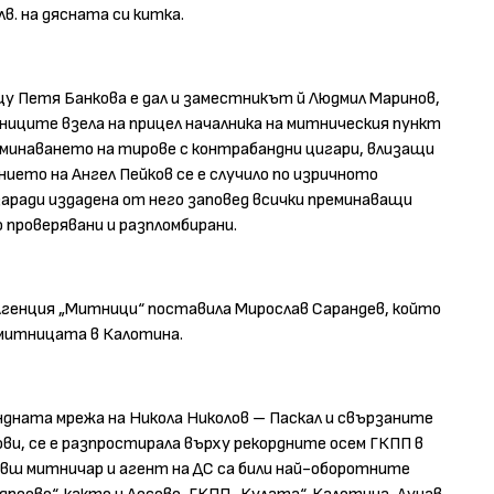
лв. на дясната си китка.
щу Петя Банкова е дал и заместникът й Людмил Маринов,
ниците взела на прицел началника на митническия пункт
реминаването на тирове с контрабандни цигари, влизащи
ението на Ангел Пейков се е случило по изричното
аради издадена от него заповед всички преминаващи
проверявани и разпломбирани.
Агенция „Митници“ поставила Мирослав Сарандев, който
 митницата в Калотина.
дната мрежа на Никола Николов – Паскал и свързаните
ви, се е разпростирала върху рекордните осем ГКПП в
ивш митничар и агент на ДС са били най-оборотните