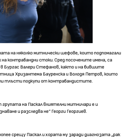
ената на няколко митнически шефове, които подпомагали
 на контрабандни стоки. Сред посочените имена, са
в Бургас Валери Стефанов, както и на бившите
итница Хризантема Бауренска и Володя Петров, които
вали тлъсти подкупи от контрабандистите.
 групата на Паскал влиятелни митничари е и
наване и разследва не“ Георги Георгиев.
пропее срещу Паскал и хората му заради диагнозата „рак