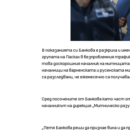
В показанията си Банкова е разкрила и им
групата на Паскал в безпроблемния трафик
това доскорошния началник на митницата 
началници на варненската и русенската м
са разследвани, че ежемесечно са получа
Сред посочените от Банкова като част от
началникът на дирекция „Митническо разуз
„Петя Банкова реши да признае вина и да 