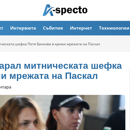
ят
Интервюта
Събития
Интернет
Техниологии
ческата шефка Петя Банкова в крими мрежата на Паскал
арал митническата шефка
ми мрежата на Паскал
нтара