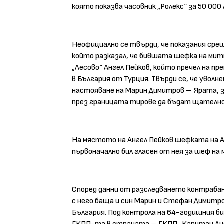
която показва часовник „Ролекс“ за 50 000 
Неофициално се твърди, че показания сре
който разказал, че бившата шефка на мит
„Лесово“ Ангел Пейков, който пречел на п
в България от Турция. Твърди се, че уволн
настояване на Марин Димитров – Ярата, з
през границата тирове да бъдат щателно 
На мястото на Ангел Пейков шефката на 
първоначално бил гласен от нея за шеф на
Според данни от разследването контрабан
с него баща и син Марин и Стефан Димитро
България. Под контрола на 64-годишния б