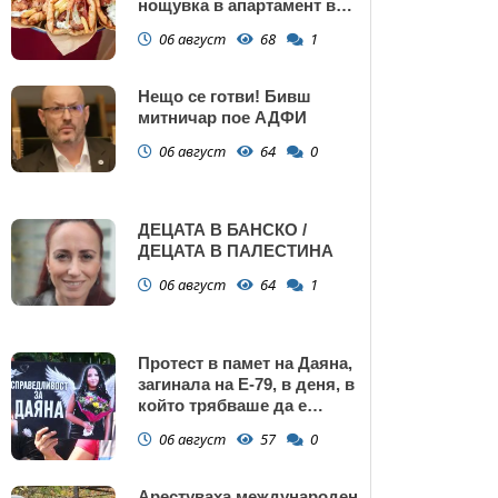
нощувка в апартамент в
Поморие
06 август
68
1
Нещо се готви! Бивш
митничар пое АДФИ
06 август
64
0
ДЕЦАТА В БАНСКО /
ДЕЦАТА В ПАЛЕСТИНА
06 август
64
1
Протест в памет на Даяна,
загинала на Е-79, в деня, в
който трябваше да е
сватбата ѝ (снимки)
06 август
57
0
Арестуваха международен