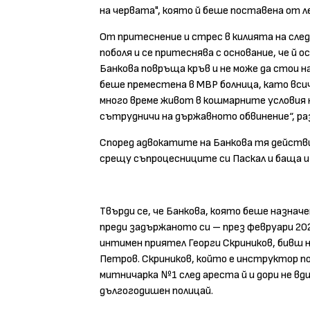
на червата", която й беше поставена от л
От притеснение и стрес в килията на сл
поболя и се притеснява с основание, че й 
Банкова повръща кръв и не може да стои на 
беше преместена в МВР болница, като всичк
много време живот в кошмарните условия 
сътрудничи на държавното обвинение“, ра
Според адвокатите на Банкова тя действи
срещу съпроцесниците си Паскал и баща и
Твърди се, че Банкова, която беше назнач
преди задържаното си – през февруари 2024
интимен приятел Георги Скриников, бивш 
Петров. Скриников, който е инструктор по
митничарка №1 след ареста й и дори не вд
дългогодишен полицай.