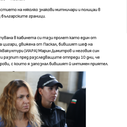
стието на няколко знакови митничари и полицаи в
з българските граници.
увана в кабинета си тази пролет като един от
 цигари, движена от Паскал, бившият шеф на
квакултури (ИАРА) Марин Димитров и неговия син
 си разпит пред разследващите отпреди 10 дни, че
трови, с които я запознал бившият й интимен приятел.