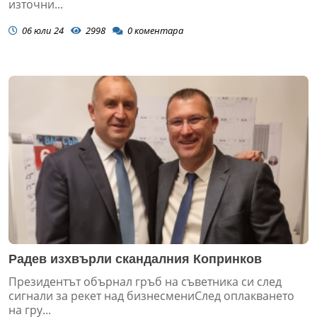
източни...
06 юли 24
2998
0
коментара
Радев изхвърли скандалния Копринков
Президентът обърнал гръб на съветника си след
сигнали за рекет над бизнесмениСлед оплакването
на гру...