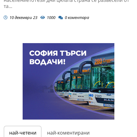
населениетоТези дни цялата страна се развесели от
та...
10 декември 23
1000
0
коментара
най-четени
най-коментирани