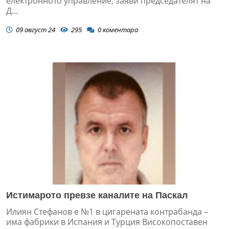
електронното управление, заяви председателят на
Д...
09 август 24
295
0
коментара
Истимарото превзе каналите на Паскал
Илиян Стефанов е №1 в цигарената контрабанда –
има фабрики в Испания и Турция Високопоставен