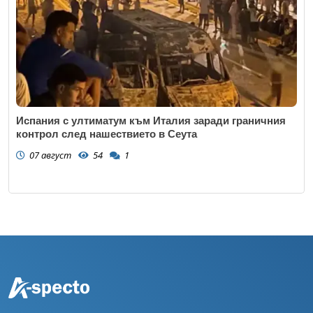
Испания с ултиматум към Италия заради граничния
контрол след нашествието в Сеута
07 август
54
1