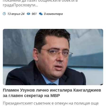
поканени да пазят общинските обекти в
градаПрословути...
13 април 24
961
0
коментара
Пламен Узунов лично инсталира Кангалджиев
за главен секретар на МВР
Президентският съветник е опекун на полицая още