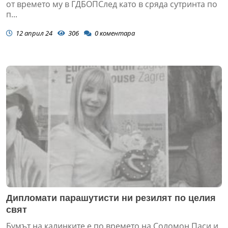
от времето му в ГДБОПСлед като в сряда сутринта по
п...
12 април 24
306
0
коментара
Дипломати парашутисти ни резилят по целия
свят
Бумът на калинките е по времето на Соломон Паси и