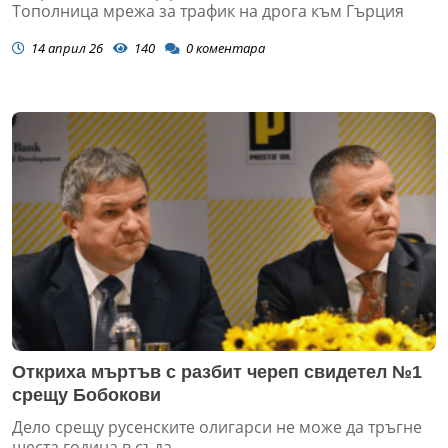
Тополница мрежа за трафик на дрога към Гърция
14 април 26
140
0
коментара
Откриха мъртъв с разбит череп свидетел №1
срещу Бобокови
Дело срещу русенските олигарси не може да тръгне
шеста година в съда