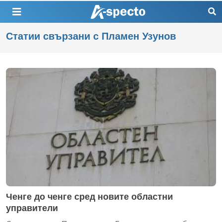
Статии свързани с Пламен Узунов
Ченге до ченге сред новите областни
управители