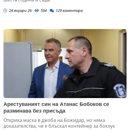
24 януари 26
594
129
коментара
Арестуваният син на Атанас Бобоков се
разминава без присъда
Откриха маска в джоба на Божидар, но няма
доказателства, че е блъскал контейнер за боклук