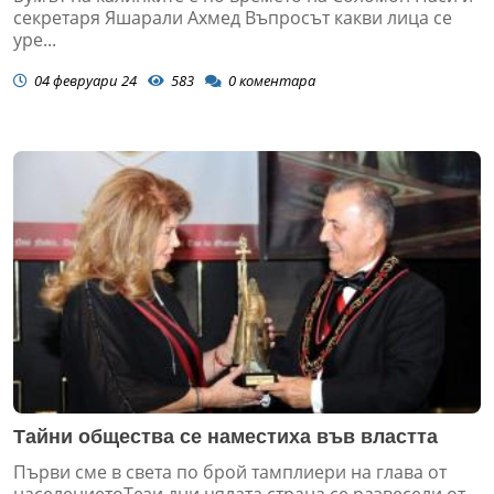
секретаря Яшарали Ахмед Въпросът какви лица се
уре...
04 февруари 24
583
0
коментара
Тайни общества се наместиха във властта
Първи сме в света по брой тамплиери на глава от