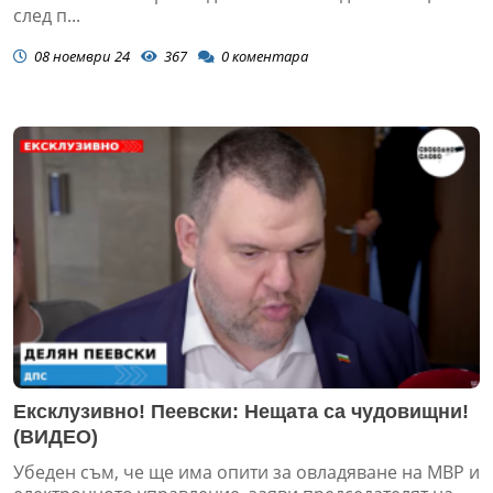
след п...
08 ноември 24
367
0
коментара
Ексклузивно! Пеевски: Нещата са чудовищни!
(ВИДЕО)
Убеден съм, че ще има опити за овладяване на МВР и