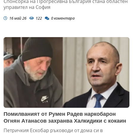
Спонсорка на Прогресивна България стана областен
управител на София
16 май 26
122
0
коментара
Помилваният от Румен Радев наркобарон
Огнян Атанасов захранва Халкидики с кокаин
Петричкия Ескобар ръководи от дома си в